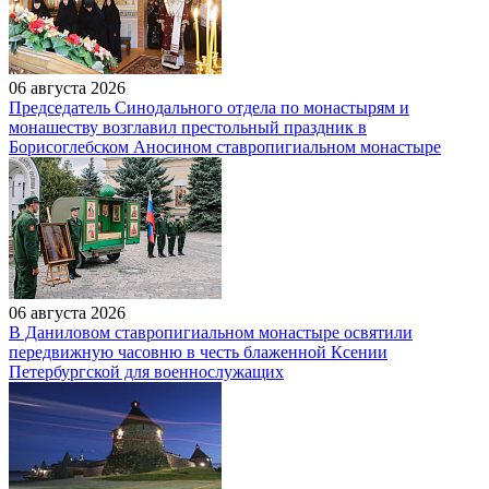
06 августа 2026
Председатель Синодального отдела по монастырям и
монашеству возглавил престольный праздник в
Борисоглебском Аносином ставропигиальном монастыре
06 августа 2026
В Даниловом ставропигиальном монастыре освятили
передвижную часовню в честь блаженной Ксении
Петербургской для военнослужащих