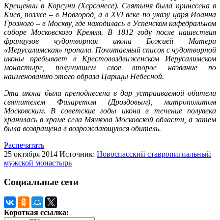
Крещении в Корсуни (Херсонесе). Святыня была принесена в
Киев, позже – в Новгород, а в XVI веке по указу царя Иоанна
Грозного – в Москву, где находилась в Успенском кафедральном
соборе Московского Кремля. В 1812 году после нашествия
французов чудотворная икона Божией Матери
«Иерусалимская» пропала. Почитаемый список с чудотворной
иконы пребывает в Крестовоздвиженском Иерусалимском
монастыре, получившем свое второе название по
наименованию этого образа Царицы Небесной.
Эта икона была преподнесена в дар устраиваемой обители
святителем Филаретом (Дроздовым), митрополитом
Московским. В советские годы икона в течение полувека
хранилась в храме села Мячкова Московской области, а затем
была возвращена в возрождающуюся обитель.
Распечатать
25 октября 2014
Источник:
Новоспасский ставропигиальный
мужской монастырь
Социальные сети
Короткая ссылка: