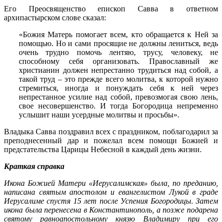
Его Преосвященство епископ Савва в ответном
архипастырском слове сказал:
«Божия Матерь помогает всем, кто обращается к Ней за
помощью. Но и сами просящие не должны лениться, ведь
очень трудно помочь лентяю, трусу, человеку, не
способному себя организовать. Православный же
христианин должен непрестанно трудиться над собой, а
такой труд – это прежде всего молитва, к которой нужно
стремиться, иногда и понуждать себя к ней через
непрестанное усилие над собой, превозмогая свою лень,
свое несовершенство. И тогда Богородица непременно
услышит наши усердные молитвы и просьбы».
Владыка Савва поздравил всех с праздником, поблагодарил за
преподнесенный дар и пожелал всем помощи Божией и
предстательства Царицы Небесной в каждый день жизни.
Краткая справка
Икона Божией Матери «Иерусалимская» была, по преданию,
написана святым апостолом и евангелистом Лукой в граде
Иерусалиме спустя 15 лет после Успения Богородицы. Затем
икона была перенесена в Константинополь, а позже подарена
святому равноапостольному князю Владимиру при его