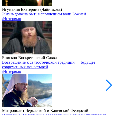
Игумения Екатерина (Чайникова)
Жизнь должна быть исполнением воли Божией
/Интервью
Епископ Воскресенский Савва
Возвращение к святоотеческой традиции — будущее
современных монастырей
/Интервью
Митрополит Черкасский и Каневский Феодосий