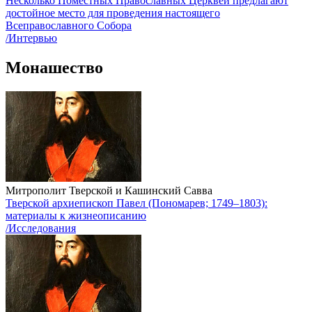
Несколько Поместных Православных Церквей предлагают
достойное место для проведения настоящего
Всеправославного Собора
/Интервью
Монашество
Митрополит Тверской и Кашинский Савва
Тверской архиепископ Павел (Пономарев; 1749–1803):
материалы к жизнеописанию
/Исследования