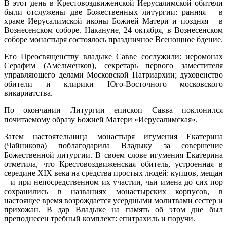
В этот день в Крестовоздвиженской Иерусалимской обители
были отслужены две Божественных литургии: ранняя
в
–
храме Иерусалимской иконы Божией Матери и поздняя
в
–
Вознесенском соборе. Накануне, 24 октября, в Вознесенском
соборе монастыря состоялось праздничное Всенощное бдение.
Его Преосвященству владыке Савве сослужили: иеромонах
Серафим (Амельченков), секретарь первого заместителя
управляющего делами Московской Патриархии; духовенство
обители и клирики Юго-Восточного московского
викариатства.
По окончании Литургии епископ Савва поклонился
почитаемому образу Божией Матери «Иерусалимская».
Затем настоятельница монастыря игумения Екатерина
(Чайникова) поблагодарила Владыку за совершение
Божественной литургии. В своем слове игумения Екатерина
отметила, что Крестовоздвиженская обитель, устроенная в
середине XIX века на средства простых людей: купцов, мещан
– и при непосредственном их участии, чьи имена до сих пор
сохранились в названиях монастырских корпусов, в
настоящее время возрождается усердными молитвами сестер и
прихожан. В дар Владыке на память об этом дне был
преподнесен требный комплект: епитрахиль и поручи.