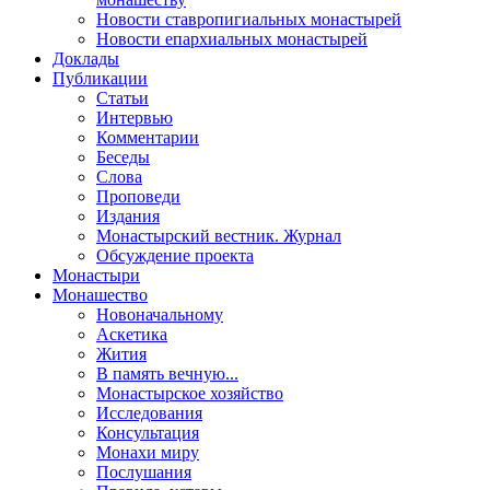
Новости ставропигиальных монастырей
Новости епархиальных монастырей
Доклады
Публикации
Статьи
Интервью
Комментарии
Беседы
Слова
Проповеди
Издания
Монастырский вестник. Журнал
Обсуждение проекта
Монастыри
Монашество
Новоначальному
Аскетика
Жития
В память вечную...
Монастырское хозяйство
Исследования
Консультация
Монахи миру
Послушания