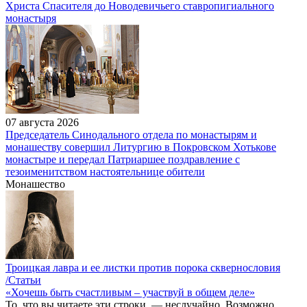
Христа Спасителя до Новодевичьего ставропигиального
монастыря
07 августа 2026
Председатель Синодального отдела по монастырям и
монашеству совершил Литургию в Покровском Хотькове
монастыре и передал Патриаршее поздравление с
тезоименитством настоятельнице обители
Монашество
Троицкая лавра и ее листки против порока сквернословия
/Статьи
«Хочешь быть счастливым – участвуй в общем деле»
То, что вы читаете эти строки, — неслучайно. Возможно,