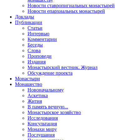
Новости ставропигиальных монастырей
Новости епархиальных монастырей
Доклады
Публикации
Статьи
Интервью
Комментарии
Беседы
Слова
Проповеди
Издания
Монастырский вестник. Журнал
Обсуждение проекта
Монастыри
Монашество
Новоначальному
Аскетика
Жития
В память вечную...
Монастырское хозяйство
Исследования
Консультация
Монахи миру
Послушания