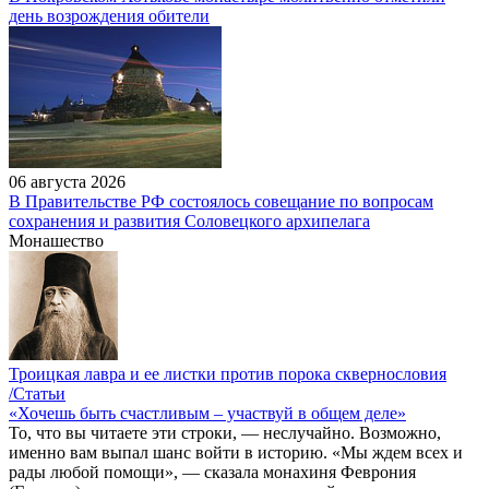
день возрождения обители
06 августа 2026
В Правительстве РФ состоялось совещание по вопросам
сохранения и развития Соловецкого архипелага
Монашество
Троицкая лавра и ее листки против порока сквернословия
/Статьи
«Хочешь быть счастливым – участвуй в общем деле»
То, что вы читаете эти строки, — неслучайно. Возможно,
именно вам выпал шанс войти в историю. «Мы ждем всех и
рады любой помощи», — сказала монахиня Феврония