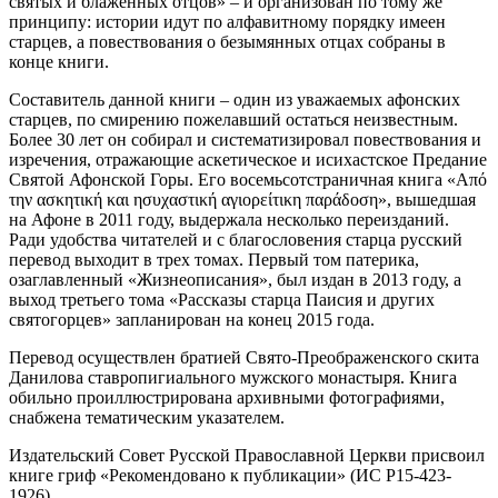
святых и блаженных отцов» – и организован по тому же
принципу: истории идут по алфавитному порядку имеен
старцев, а повествования о безымянных отцах собраны в
конце книги.
Составитель данной книги – один из уважаемых афонских
старцев, по смирению пожелавший остаться неизвестным.
Более 30 лет он собирал и систематизировал повествования и
изречения, отражающие аскетическое и исихастское Предание
Святой Афонской Горы. Его восемьсотстраничная книга «Από
την ασκητική και ησυχαστική αγιορείτικη παράδοση», вышедшая
на Афоне в 2011 году, выдержала несколько переизданий.
Ради удобства читателей и с благословения старца русский
перевод выходит в трех томах. Первый том патерика,
озаглавленный «Жизнеописания», был издан в 2013 году, а
выход третьего тома «Рассказы старца Паисия и других
святогорцев» запланирован на конец 2015 года.
Перевод осуществлен братией Свято-Преображенского скита
Данилова ставропигиального мужского монастыря. Книга
обильно проиллюстрирована архивными фотографиями,
снабжена тематическим указателем.
Издательский Совет Русской Православной Церкви присвоил
книге гриф «Рекомендовано к публикации» (ИС Р15-423-
1926).