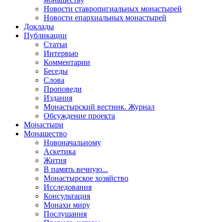
Новости ставропигиальных монастырей
Новости епархиальных монастырей
Доклады
Публикации
Статьи
Интервью
Комментарии
Беседы
Слова
Проповеди
Издания
Монастырский вестник. Журнал
Обсуждение проекта
Монастыри
Монашество
Новоначальному
Аскетика
Жития
В память вечную...
Монастырское хозяйство
Исследования
Консультация
Монахи миру
Послушания