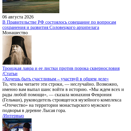
06 августа 2026
В Правительстве РФ состоялось совещание по вопросам
сохранения и развития Соловецкого архипелага
Монашество
Троицкая лавра и ее листки против порока сквернословия
/Статьи
«Хочешь быть счастливым – участвуй в общем деле»
То, что вы читаете эти строки, — неслучайно. Возможно,
именно вам выпал шанс войти в историю. «Мы ждем всех и
рады любой помощи», — сказала монахиня Феврония
(Гельман), руководитель строящегося музейного комплекса
«Отечество» на территории монастырского мужского
подворья в деревне Лысая гора.
/Интервью