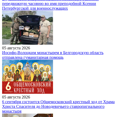
передвижную часовню во имя преподобной Ксении
Петербургской для военнослужащих
05 августа 2026
Иосифо-Волоцким монастырем в Белгородскую область
отправлена гуманитарная помощь
05 августа 2026
6 сентября состоится Общемосковский крестный ход от Храма
Христа Спасителя до Новодевичьего ставропигиального
монастыря