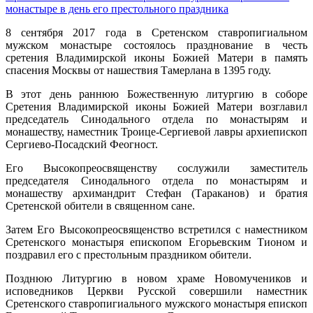
монастыре в день его престольного праздника
8 сентября 2017 года в Сретенском ставропигиальном
мужском монастыре состоялось празднование в честь
сретения Владимирской иконы Божией Матери в память
спасения Москвы от нашествия Тамерлана в 1395 году.
В этот день раннюю Божественную литургию в соборе
Сретения Владимирской иконы Божией Матери возглавил
председатель Синодального отдела по монастырям и
монашеству, наместник Троице-Сергиевой лавры архиепископ
Сергиево-Посадский Феогност.
Его Высокопреосвященству сослужили заместитель
председателя Синодального отдела по монастырям и
монашеству архимандрит Стефан (Тараканов) и братия
Сретенской обители в священном сане.
Затем Его Высокопреосвященство встретился с наместником
Сретенского монастыря епископом Егорьевским Тионом и
поздравил его с престольным праздником обители.
Позднюю Литургию в новом храме Новомучеников и
исповедников Церкви Русской совершили наместник
Сретенского ставропигиального мужского монастыря епископ