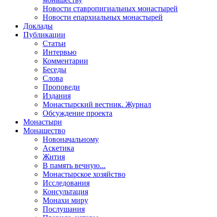
Новости ставропигиальных монастырей
Новости епархиальных монастырей
Доклады
Публикации
Статьи
Интервью
Комментарии
Беседы
Слова
Проповеди
Издания
Монастырский вестник. Журнал
Обсуждение проекта
Монастыри
Монашество
Новоначальному
Аскетика
Жития
В память вечную...
Монастырское хозяйство
Исследования
Консультация
Монахи миру
Послушания