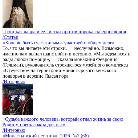
Троицкая лавра и ее листки против порока сквернословия
/Статьи
«Хочешь быть счастливым – участвуй в общем деле»
То, что вы читаете эти строки, — неслучайно. Возможно,
именно вам выпал шанс войти в историю. «Мы ждем всех и
рады любой помощи», — сказала монахиня Феврония
(Гельман), руководитель строящегося музейного комплекса
«Отечество» на территории монастырского мужского
подворья в деревне Лысая гора.
/Интервью
«Судьба каждого человека, который отдал жизнь за свою
Родину, очень важна для нас»
/Интервью
«Монастырский вестник». 2026. №2 (66)