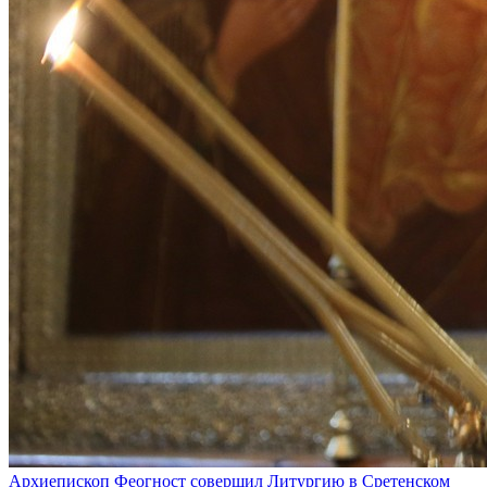
Архиепископ Феогност совершил Литургию в Сретенском