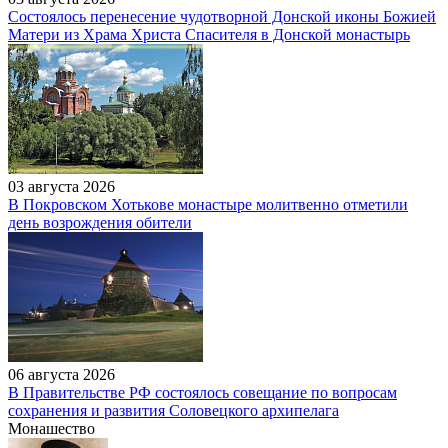
Состоялось перенесение чудотворной Донской иконы Божией
Матери из Храма Христа Спасителя в Донской монастырь
03 августа 2026
В Покровском Хотькове монастыре молитвенно отметили
день возрождения обители
06 августа 2026
В Правительстве РФ состоялось совещание по вопросам
сохранения и развития Соловецкого архипелага
Монашество