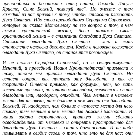
преподобных и богоносных отец наших, Господи Иисусе
Христе, Сыне Божий, помилуй нас"
. Но вместе с тем
каждый из нас призван к тому, чтобы стяжать благодать
Духа Святаго. Ибо слова преподобного Серафима Саровского,
которые он сказал Мотовилову на его вопрос о том, в чем
смысл христианской жизни, были такими: смысл
христианской жизни – в стяжании благодати Духа Святаго.
Стяжание благодати Духа Святаго – это и есть
становление человека богоносцем. Когда в человека вселяется
благодать Духа Святаго, он становится богоносцем.
И не только Серафим Саровский, но и священномученик
Игнатий, и праведный Иоанн Кронштадтский призывали к
тому, чтобы мы приняли благодать Духа Святаго. Но
встает вопрос: как принять эту благодать и как ее
сохранить? Ответа прямого, как формулы, нет, но есть
косвенные признаки, по которым мы видим, вселяется ли в нас
благодать или, наоборот, отходит. Чем меньше в человеке
места для человека, тем больше в нем места для благодати
Божией. И, наоборот, чем больше в человеке места для него
самого, тем меньше в нем места для Божией благодати. И
наша задача скоротечную, краткую жизнь сделать
освобождением от человека и открыть пространство для
благодати Духа Святаго – стать богоносцами. И не надо
помышлять в сердце своем о том, что это не для нас: они