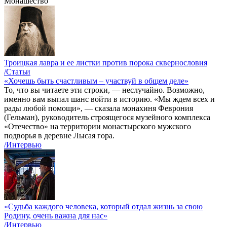
Монашество
Троицкая лавра и ее листки против порока сквернословия
/Статьи
«Хочешь быть счастливым – участвуй в общем деле»
То, что вы читаете эти строки, — неслучайно. Возможно,
именно вам выпал шанс войти в историю. «Мы ждем всех и
рады любой помощи», — сказала монахиня Феврония
(Гельман), руководитель строящегося музейного комплекса
«Отечество» на территории монастырского мужского
подворья в деревне Лысая гора.
/Интервью
«Судьба каждого человека, который отдал жизнь за свою
Родину, очень важна для нас»
/Интервью