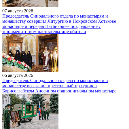
07 августа 2026
Председатель Синодального отдела по монастырям и
монашеству совершил Литургию в Покровском Хотькове
монастыре и передал Патриаршее поздравление с
тезоименитством настоятельнице обители
06 августа 2026
Председатель Синодального отдела по монастырям и
монашеству возглавил престольный праздник в
Борисоглебском Аносином ставропигиальном монастыре