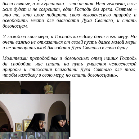
были святые, а мы грешники – это не так. Нет человека, иже
жив будет и не согрешит, един Господь без греха. Святые –
это те, кто смог побороть свою человеческую природу, и
освободить место для благодати Духа Святаго, и стать
богоносцем.
У каждого своя мера, и Господь каждому дает в его меру. Но
очень важно не отказаться от своей пусть даже малой меры
и не затворить вход благодати Духа Святаго в свою душу.
Молитвами преподобных и богоносных отец наших Господь
да сподобит нас стать на путь умаления человеческой
природы и стяжания благодати Духа Святаго для того,
чтобы каждому в свою меру, но стать богоно
сцами».
Распечатать
Фото