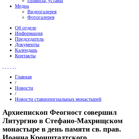
Правила, уставы
Медиа
Видеогалерея
Фотогалерея
Об отделе
Информация
Председатель
Документы
Календарь
Контакты
Главная
/
Новости
/
Новости ставропигиальных монастырей
Архиепископ Феогност совершил
Литургию в Стефано-Махрищском
монастыре в день памяти св. прав.
Иоанна Кронштадтского