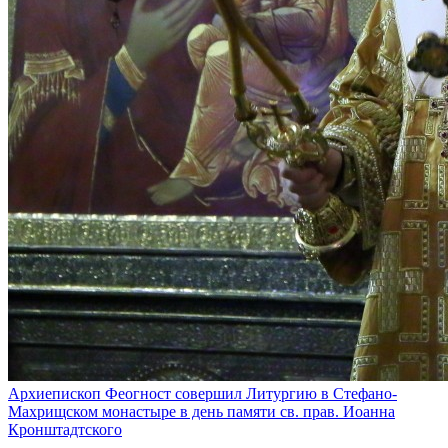
Архиепископ Феогност совершил Литургию в Стефано-
Махрищском монастыре в день памяти св. прав. Иоанна
Кронштадтского