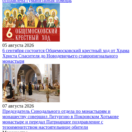
отправлена гуманитарная помощь
05 августа 2026
6 сентября состоится Общемосковский крестный ход от Храма
Христа Спасителя до Новодевичьего ставропигиального
монастыря
07 августа 2026
Председатель Синодального отдела по монастырям и
монашеству совершил Литургию в Покровском Хотькове
монастыре и передал Патриаршее поздравление с
тезоименитством настоятельнице обители