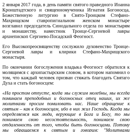
2 января 2017 года, в день памяти святого праведного Иоанна
Кронштадтского и священномученика Игнатия Богоносца,
Божественную литургию в Свято-Троицком Стефано-
Махрищском ставропигиальном женском монастыре
возглавил председатель Синодального отдела по монастырям
и монашеству, наместник Троице-Сергиевой лавры
архиепископ Сергиево-Посадский Феогност.
Его Высокопреосвященству сослужило духовенство Троице-
Сергиевой лавры и клирики Стефано-Махрищского
монастыря.
По окончании богослужения владыка Феогност обратился к
молящимся с архипастырским словом, в котором напомнил о
том, что каждый человек призван стяжать благодать Святаго
Духа и стать богоносцем:
«На простом отпусте, когда мы служим молебны, мы всегда
поминаем преподобных и богоносных отец наших, их же
молитвами просим помиловать нас. Наше обращение к
святым – как к богоносцам, ибо в них жил Господь. Когда мы
определяемся как люди, верующие в Бога и Богу, то мы
понимаем свою несостоятельность, понимаем свою
отдаленность от того, чтобы быть богоносцами. Потому
мы обращаемся к святым и говорим: "
Молитвами