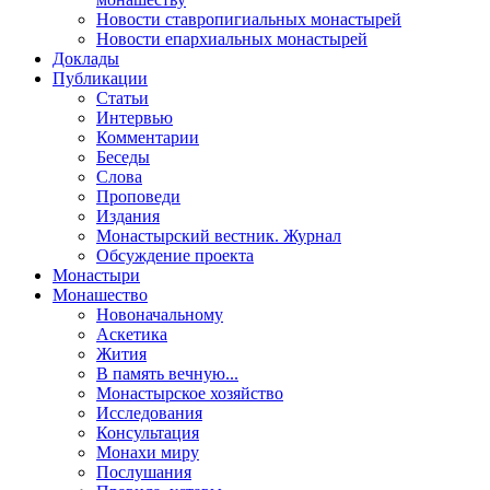
Новости ставропигиальных монастырей
Новости епархиальных монастырей
Доклады
Публикации
Статьи
Интервью
Комментарии
Беседы
Слова
Проповеди
Издания
Монастырский вестник. Журнал
Обсуждение проекта
Монастыри
Монашество
Новоначальному
Аскетика
Жития
В память вечную...
Монастырское хозяйство
Исследования
Консультация
Монахи миру
Послушания