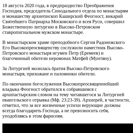
18 августа 2020 года, в предпразднство Преображения
Господня, председатель Синодального отдела по монастырям
и монашеству архиепископ Каширский Феогност, викарий
Святейшего Патриарха Московского и всея Руси, совершил
Божественную литургию в Высоко-Петровском
ставропигиальном мужском монастыре.
В монастырском храме преподобного Сергия Радонежского
Его Высокопреосвященству сослужили наместник Высоко-
Петровского монастыря игумен Петр (Еремеев) и
благочинный обители иеромонах Матфей (Мунтяну).
За Литургией молилась братия Высоко-Петровского
монастыря, прихожане и паломники обители.
По окончании богослужения Высокопреосвященнейший
владыка Феогност обратился к собравшимся с
архипастырским словом на тему читавшегося за Литургией
евангельского отрывка (Мф. 23:23-39). Архиерей, в частности,
отметил, что за все жизненные успехи верующие должны
всегда благодарить Господа, а не превозносить себя,
уподобляясь в этом фарисеям.