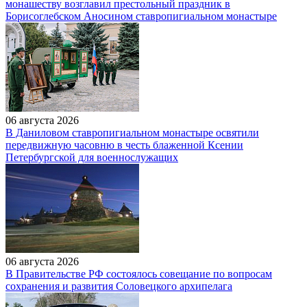
монашеству возглавил престольный праздник в
Борисоглебском Аносином ставропигиальном монастыре
06 августа 2026
В Даниловом ставропигиальном монастыре освятили
передвижную часовню в честь блаженной Ксении
Петербургской для военнослужащих
06 августа 2026
В Правительстве РФ состоялось совещание по вопросам
сохранения и развития Соловецкого архипелага