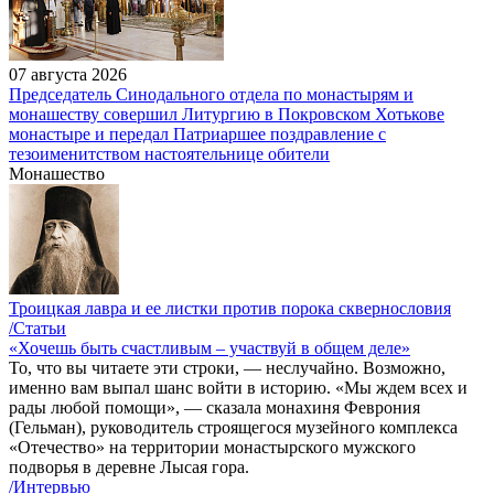
07 августа 2026
Председатель Синодального отдела по монастырям и
монашеству совершил Литургию в Покровском Хотькове
монастыре и передал Патриаршее поздравление с
тезоименитством настоятельнице обители
Монашество
Троицкая лавра и ее листки против порока сквернословия
/Статьи
«Хочешь быть счастливым – участвуй в общем деле»
То, что вы читаете эти строки, — неслучайно. Возможно,
именно вам выпал шанс войти в историю. «Мы ждем всех и
рады любой помощи», — сказала монахиня Феврония
(Гельман), руководитель строящегося музейного комплекса
«Отечество» на территории монастырского мужского
подворья в деревне Лысая гора.
/Интервью