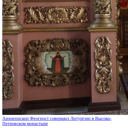
Архиепископ Феогност совершил Литургию в Высоко-
Петровском монастыре