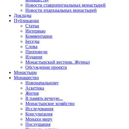
Новости ставропигиальных монастырей
Новости епархиальных монастырей
Доклады
Публикации
Статьи
Интервью
Комментарии
Беседы
Слова
Проповеди
Издания
Монастырский вестник. Журнал
Обсуждение проекта
Монастыри
Монашество
Новоначальному
Аскетика
Жития
В память вечную...
Монастырское хозяйство
Исследования
Консультация
Монахи миру
Послушания