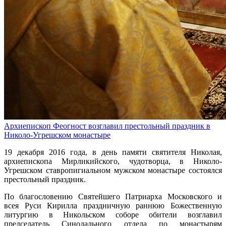
Архиепископ Феогност возглавил престольный праздник в
Николо-Угрешском монастыре
19 декабря 2016 года, в день памяти святителя Николая,
архиепископа Мирликийского, чудотворца, в Николо-
Угрешском ставропигиальном мужском монастыре состоялся
престольный праздник.
По благословению Святейшего Патриарха Московского и
всея Руси Кирилла праздничную раннюю Божественную
литургию в Никольском соборе обители возглавил
председатель Синодального отдела по монастырям