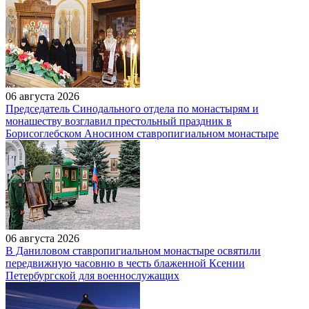
06 августа 2026
Председатель Синодального отдела по монастырям и
монашеству возглавил престольный праздник в
Борисоглебском Аносином ставропигиальном монастыре
06 августа 2026
В Даниловом ставропигиальном монастыре освятили
передвижную часовню в честь блаженной Ксении
Петербургской для военнослужащих