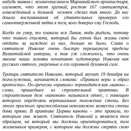
нибудь знаком с жизнеописанием Мирликийского архипастыря,
изумляет, что этот хрупкий, ростом 167 сантиметров,
изможденный и больной человек сделал так много. До нас
дошли воспоминания об удивительных примерах его
самоотверженной любви к тем, кого доверил ему Господь.
Когда он умер, то плакала вся Ликия, люди рыдали, потому
что такого епископа, который бы готов был жизнь свою
отдать за каждого из них, больше не было. Слава о
святителе Николае очень быстро перешагнула пределы
Византийской империи, и так уж сложилось, что очень
многие наши земляки почитают чудотворца Николая как
русского святого, уверенные в его огромной духовной силе.
Тропарь святителю Николаю, который звучит 19 декабря на
богослужении, начинается словами: «Правило веры и образ
кротости». По-гречески «правило» переводится как «канон» –
слово, пришедшее из строительной практики. В
строительном деле «каноном» назывался отвес, с помощью
которого определяли вертикальное положение стены. Без
этого простого приспособления невозможно возвести стены
дома прямо. В практике Церкви каноны – это правила, по
которым она живет. Святитель Николай и является тем
образцом, на который мы должны ориентироваться, тем
жизненным примером, с которым мы должны сверять свою