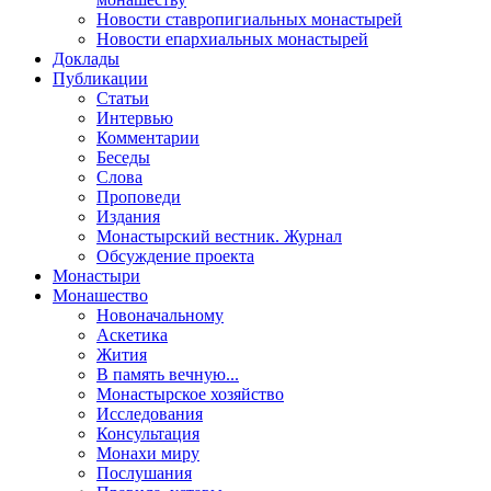
Новости ставропигиальных монастырей
Новости епархиальных монастырей
Доклады
Публикации
Статьи
Интервью
Комментарии
Беседы
Слова
Проповеди
Издания
Монастырский вестник. Журнал
Обсуждение проекта
Монастыри
Монашество
Новоначальному
Аскетика
Жития
В память вечную...
Монастырское хозяйство
Исследования
Консультация
Монахи миру
Послушания