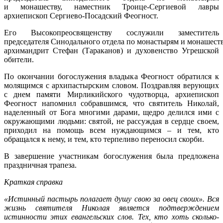
и монашеству, наместник Троице-Сергиевой лавры
архиепископ Сергиево-Посадский Феогност.
Его Высокопреосвященству сослужили заместитель
председателя Синодального отдела по монастырям и монашест
архимандрит Стефан (Тараканов) и духовенство Угрешской
обители.
По окончании богослужения владыка Феогност обратился к
молящимся с архипастырским словом. Поздравляя верующих
с днем памяти Мирликийского чудотворца, архиепископ
Феогност напомнил собравшимся, что святитель Николай,
наделенный от Бога многими дарами, щедро делился ими с
окружающими людьми: святой, не рассуждая в сердце своем,
приходил на помощь всем нуждающимся – и тем, кто
обращался к нему, и тем, кто терпеливо переносил скорби.
В завершение участникам богослужения была предложена
праздничная трапеза.
Краткая справка
«Истинный пастырь полагает душу свою за овец своих». Вся
жизнь святителя Николая является подтверждением
истинности этих евангельских слов. Тех, кто хоть сколько-