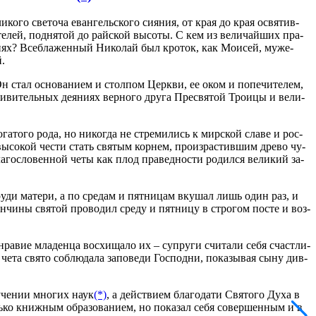
ли­ко­го све­то­ча еван­гель­ско­го си­я­ния, от края до края освя­тив­
е­лей, под­ня­той до рай­ской вы­со­ты. С кем из ве­ли­чай­ших пра­
­ни­ях? Все­б­ла­жен­ный Ни­ко­лай был кро­ток, как Мо­и­сей, му­же­
й.
н стал ос­но­ва­ни­ем и стол­пом Церк­ви, ее оком и по­пе­чи­те­лем,
­ви­тель­ных де­я­ни­ях вер­но­го дру­га Пре­свя­той Тро­и­цы и ве­ли­
.
бо­га­то­го ро­да, но ни­ко­гда не стре­ми­лись к мир­ской сла­ве и рос­
вы­со­кой че­сти стать свя­тым кор­нем, про­из­рас­тив­шим дре­во чу­
а­го­сло­вен­ной че­ты как плод пра­вед­но­сти ро­дил­ся ве­ли­кий за­
ру­ди ма­те­ри, а по сре­дам и пят­ни­цам вку­шал лишь один раз, и
н­чи­ны свя­той про­во­дил сре­ду и пят­ни­цу в стро­гом по­сте и воз­
ра­вие мла­ден­ца вос­хи­ща­ло их – су­пру­ги счи­та­ли се­бя счаст­ли­
­та свя­то со­блю­да­ла за­по­ве­ди Гос­под­ни, по­ка­зы­вая сы­ну див­
у­че­нии мно­гих на­ук
(*)
, а дей­стви­ем бла­го­да­ти Свя­то­го Ду­ха в
­ко книж­ным об­ра­зо­ва­ни­ем, но по­ка­зал се­бя со­вер­шен­ным и в