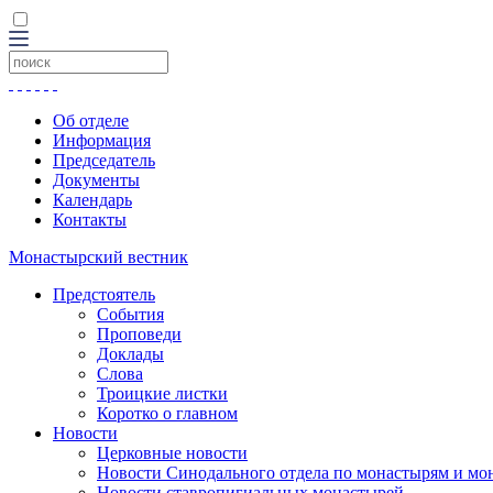
Об отделе
Информация
Председатель
Документы
Календарь
Контакты
Монастырский вестник
Предстоятель
События
Проповеди
Доклады
Слова
Троицкие листки
Коротко о главном
Новости
Церковные новости
Новости Синодального отдела по монастырям и мо
Новости ставропигиальных монастырей