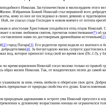
о­по­доб­но­го Ни­ко­лая. За­ступ­ни­че­ством и ми­ло­сер­ди­ем это­го ве­
Жиз­ни. Из­бран­ник Бо­жий Ни­ко­лай стал вер­ши­ной всех доб­ро­де­т
а­со­ты, ко­му из них не по­сле­до­вал в сво­их де­я­ни­ях и чу­до­тво­ре
 Ной, он спа­сал ста­до Гос­подне в но­вом ков­че­ге от по­то­па ере­се
и­кам и апо­сто­лам Хри­сто­вым упо­до­бил­ся отец от­цов Ни­ко­лай. О
узна­ет о все­ми лю­би­мом свя­том, про­чи­тав по­вест­во­ва­ние
(*)
об уди
я, со­став­лен­ное на­ми по до­сто­вер­ным древ­ней­шим ис­точ­ни­кам
[1]
ий
[2]
го­род Па­та­ра
[3]
. Его ро­ди­те­ли про­ис­хо­ди­ли из знат­но­го и 
доб­ро­де­те­ля­ми
[4]
. За бо­го­угод­ную жизнь су­пру­ги удо­сто­и­лись 
о­ках вод, ко­то­рое при­но­сит плод свой во вре­мя свое (Пс.1:3), у бл
 во вре­мя корм­ле­ния Ни­ко­лай со­сал мо­ло­ко толь­ко из пра­вой г
есь об­раз жиз­ни Ни­ко­лая. Так, от мла­ден­че­ских пе­лен до са­мой ко
и уха­жи­ва­ли за ним, очень лю­би­ли и обе­ре­га­ли свое ди­тя. Доб­ро­н
ать пре­крас­ные от при­ро­ды свой­ства его ду­ши. Бла­го­сло­вен­ная че
а­ря при­род­ным да­ро­ва­ни­ям и остро­те ума Ни­ко­лай пре­успел в из
трем­ле­нии к ду­хов­но­му воз­рас­та­нию юно­ша не огра­ни­чил­ся толь