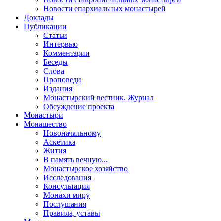
Новости епархиальных монастырей
Доклады
Публикации
Статьи
Интервью
Комментарии
Беседы
Слова
Проповеди
Издания
Монастырский вестник. Журнал
Обсуждение проекта
Монастыри
Монашество
Новоначальному
Аскетика
Жития
В память вечную...
Монастырское хозяйство
Исследования
Консультация
Монахи миру
Послушания
Правила, уставы