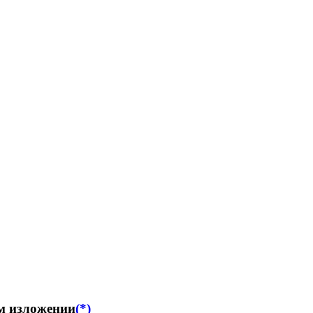
м изложении
(*)