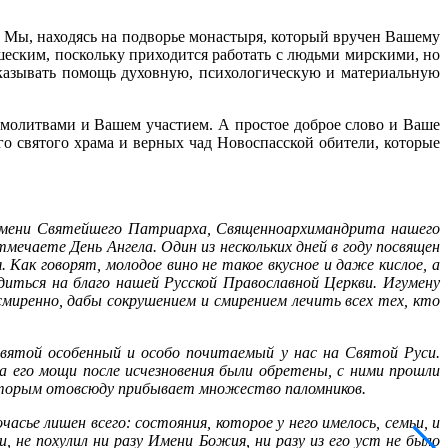
 Мы, находясь на подворье монастыря, который вручен Вашему
ским, поскольку приходится работать с людьми мирскими, но
оказывать помощь духовную, психологическую и материальную
ми молитвами и Вашем участием. А простое доброе слово и Ваше
о святого храма и верных чад Новоспасской обители, которые
 имени Святейшего Патриарха, Священноархимандрита нашего
ечаете День Ангела. Один из нескольких дней в году посвящен
Как говорят, молодое вино не такое вкусное и даже кислое, а
иться на благо нашей Русской Православной Церкви. Игумену
смиренно, дабы сокрушением и смирением лечить всех тех, кто
вятой особенный и особо почитаемый у нас на Святой Руси.
а его мощи после исчезновения были обретены, с ними прошли
 которым отовсюду прибывает множество паломников.
сье лишен всего: состояния, которое у него имелось, семьи, и
не похулил ни разу Имени Божия, ни разу из его уст не было