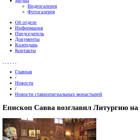
Медиа
Видеогалерея
Фотогалерея
Об отделе
Информация
Председатель
Документы
Календарь
Контакты
Главная
/
Новости
/
Новости ставропигиальных монастырей
Епископ Савва возглавил Литургию на 