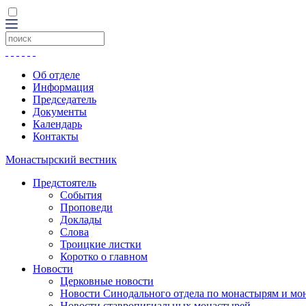
Об отделе
Информация
Председатель
Документы
Календарь
Контакты
Монастырский вестник
Предстоятель
События
Проповеди
Доклады
Слова
Троицкие листки
Коротко о главном
Новости
Церковные новости
Новости Синодального отдела по монастырям и мо
Новости ставропигиальных монастырей