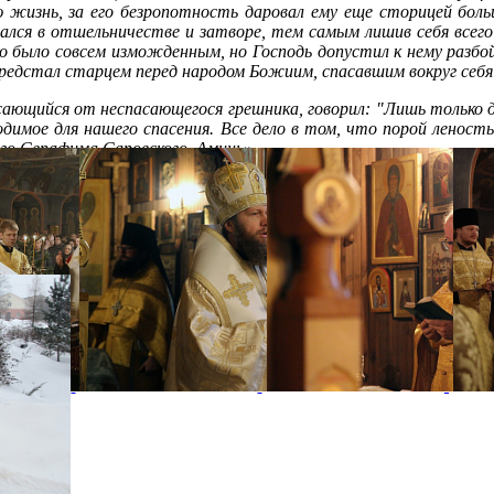
ю жизнь, за его безропотность даровал ему еще сторицей боль
зался в отшельничестве и затворе, тем самым лишив себя всего:
го было совсем изможденным, но Господь допустил к нему разбойн
он предстал старцем перед народом Божиим, спасавшим вокруг себя
сающийся от неспасающегося грешника, говорил: "Лишь только д
одимое для нашего спасения. Все дело в том, что порой ленос
го Серафима Саровского. Аминь».