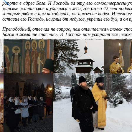
ропота в адрес Бога. И Господь за эту его самоотверженну
мирское житие свое и удалился в леса, где около 42 лет подви
которые рядом с ним находились, он никого не видел. И тело е
оставил его Господь, исцелил от недугов, укрепил его дух, и 
Преподобный, отвечая на вопрос, чем отличается человек спа
Богом и желание спастись. И Господь нам устроит все необх
души. Пусть Господь вразумит всех нас молитвами преподобно
Распечатать
Фото