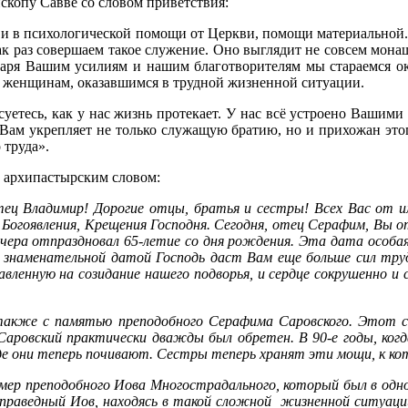
скопу Савве со словом приветствия:
е и в психологической помощи от Церкви, помощи материальной.
раз совершаем такое служение. Оно выглядит не совсем монаше
одаря Вашим усилиям и нашим благотворителям мы стараемся 
щи женщинам, оказавшимся в трудной жизненной ситуации.
есуетесь, как у нас жизнь протекает. У нас всё устроено Ваши
Вам укрепляет не только служащую братию, но и прихожан этог
 труда».
с архипастырским словом:
тец Владимир! Дорогие отцы, братья и сестры! Всех Вас от
огоявления, Крещения Господня. Сегодня, отец Серафим, Вы отм
ра отпраздновал 65-летие со дня рождения. Эта дата особая. 
й знаменательной датой Господь даст Вам еще больше сил труд
ленную на созидание нашего подворья, и сердце сокрушенно и 
ь также с памятью преподобного Серафима Саровского. Этот с
Саровский практически дважды был обретен. В 90-е годы, когд
, где они теперь почивают. Сестры теперь хранят эти мощи, к
мер преподобного Иова Многострадального, который был в одноча
праведный Иов, находясь в такой сложной жизненной ситуации, 