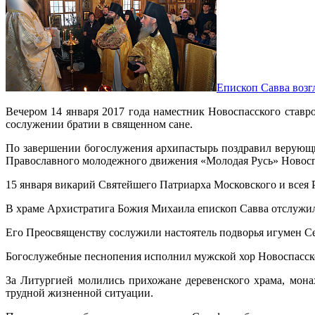
Епископ Савва возг
Вечером 14 января 2017 года наместник Новоспасского став
сослужении братии в священном сане.
По завершении богослужения архипастырь поздравил верующи
Православного молодежного движения «Молодая Русь» Новоспа
15 января викарий Святейшего Патриарха Московского и всея 
В храме Архистратига Божия Михаила епископ Савва отслужи
Его Преосвященству сослужили настоятель подворья игумен С
Богослужебные песнопения исполнил мужской хор Новоспасск
За Литургией молились прихожане деревенского храма, мон
трудной жизненной ситуации.