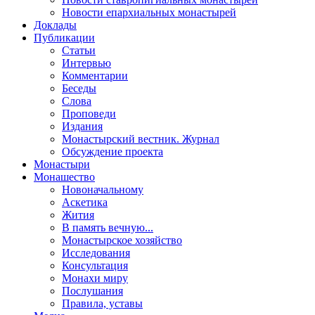
Новости епархиальных монастырей
Доклады
Публикации
Статьи
Интервью
Комментарии
Беседы
Слова
Проповеди
Издания
Монастырский вестник. Журнал
Обсуждение проекта
Монастыри
Монашество
Новоначальному
Аскетика
Жития
В память вечную...
Монастырское хозяйство
Исследования
Консультация
Монахи миру
Послушания
Правила, уставы