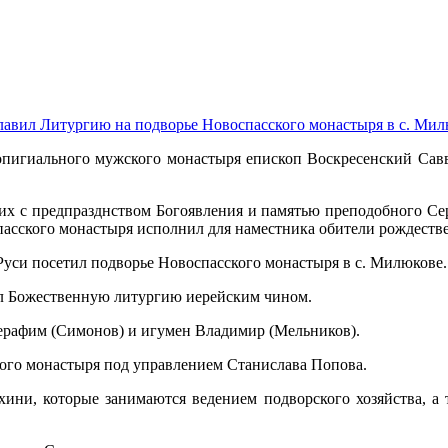
лавил Литургию на подворье Новоспасского монастыря в с. Ми
ропигиального мужского монастыря епископ Воскресенский Сав
х с предпразднством Богоявления и памятью преподобного Се
сского монастыря исполнил для наместника обители рождестве
Руси посетил подворье Новоспасского монастыря в с. Милюкове.
л Божественную литургию иерейским чином.
ерафим (Симонов) и игумен Владимир (Мельников).
ого монастыря под управлением Станислава Попова.
ахини, которые занимаются ведением подворского хозяйства, 