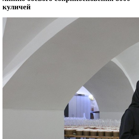
куличей