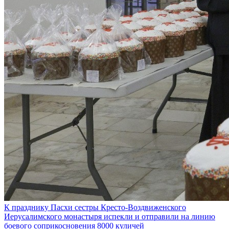
К празднику Пасхи сестры Кресто-Воздвиженского
Иерусалимского монастыря испекли и отправили на линию
боевого соприкосновения 8000 куличей