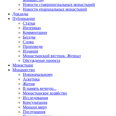
Новости ставропигиальных монастырей
Новости епархиальных монастырей
Доклады
Публикации
Статьи
Интервью
Комментарии
Беседы
Слова
Проповеди
Издания
Монастырский вестник. Журнал
Обсуждение проекта
Монастыри
Монашество
Новоначальному
Аскетика
Жития
В память вечную...
Монастырское хозяйство
Исследования
Консультация
Монахи миру
Послушания