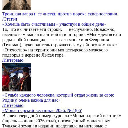
Троицкая лавра и ее листки против порока сквернословия
/Статьи
«Хочешь быть счастливым – участвуй в общем деле»
То, что вы читаете эти строки, — неслучайно. Возможно,
именно вам выпал шанс войти в историю. «Мы ждем всех и
рады любой помощи», — сказала монахиня Феврония
(Гельман), руководитель строящегося музейного комплекса
«Отечество» на территории монастырского мужского
подворья в деревне Лысая гора.
/Интервью
«Судьба каждого человека, который отдал жизнь за свою
Родину, очень важна для нас»
/Интервью
«Монастырский вестник». 2026. №2 (66)
Вышел очередной номер журнала «Монастырский вестник»
(апрель — июнь 2026 года), посвящённый монастырям
Тульской земли: в издании представлены интервью с