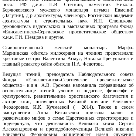
посол РФ д.и.н. П.В. Стегний, наместник Николо-
Берлюковского мужского монастыря игумен Евмений
(Лагутин), д-р архитектуры, член-корр. Российской академии
архитектуры и строительных наук И.Н. Слюнькова,
руководитель издательских и выставочных программ Фонда
«Елисаветинско-Сергиевское просветительское общество»
к.и.н. Г.И. Шевцова и другие.
Ставропигиальный женский монастырь Марфо-
Мариинская обитель милосердия на чтениях представляли
крестовые сестры Валентина Асмус, Наталья Гречушкина и
главный редактор сайта обители Н.А. Федотова.
Ведущая чтений, председатель Наблюдательного совета
Фонда «Елисаветинско-Сергиевское просветительское
общество» к.и.н. А.В. Громова напомнила собравшимся об
основательнице чтений ученом и педагоге, философе и
культурологе, ревнительнице христианского благочестия и
авторе книг, посвященных Великой княгине Елисавете
Феодоровне, И.К. Кучмаевой (+ 2014). Также в своем
выступлении Анна Витальевна призвала коллег к
развенчанию мифов о семье Царственных страстотерпцев и
подчеркнула, что деятельность Великого князя Сергия
Александровича и преподобномученицы Великой княгини
Елисаветы Феодоровны олицетворяет идеал служения