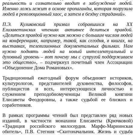
реальность и сознательно вводит в заблуждение людей.
Именно ложь лежит в основе пропаганды, которая погрузила
людей в революционный хаос, а затем в бездну страданий»
.
П.Э. Куликовский призвал собравшихся на XX
Елизаветинских чтениях активнее делиться правдой.
«Делиться правдой нужно как можно с большим числом людей
на конференциях, например, такой, как сегодня, в книгах, на
выставках, телевизионных документальных фильмах. Нам
нужно поднять людей на новый интеллектуальный и
духовный уровень – вот почему мы с супругой поддерживаем
это общество»
, – подчеркнул почетный член Ассоциации
«Объединение Дома Романовых».
Традиционный ежегодный форум объединяет историков,
культурологов, представителей духовенства, философов,
публицистов и всех, интересующихся личностью и
служением преподобномученицы Великой княгини
Елисаветы Феодоровны, а также судьбой ее близких и
соработников.
В рамках программы чтений был представлен ряд новых
изданий, в частности монахини Елисаветы (Крючковой)
«Традиция российского милосердия. Марфо-Мариинская
обитель», П.В. Стегния «Скитоначальник. Жизнь и судьба