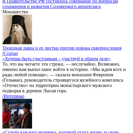
В Правительстве РФ состоялось совещание по вопросам
сохранения и развития Соловецкого архипелага
Монашество
Троицкая лавра и ее листки против порока сквернословия
/Статьи
«Хочешь быть счастливым – участвуй в общем деле»
То, что вы читаете эти строки, — неслучайно. Возможно,
именно вам выпал шанс войти в историю. «Мы ждем всех и
рады любой помощи», — сказала монахиня Феврония
(Гельман), руководитель строящегося музейного комплекса
«Отечество» на территории монастырского мужского
подворья в деревне Лысая гора.
/Интервью
«Судьба каждого человека, который отдал жизнь за свою