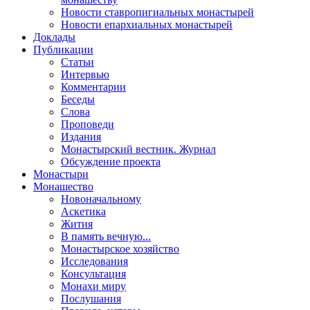
Новости ставропигиальных монастырей
Новости епархиальных монастырей
Доклады
Публикации
Статьи
Интервью
Комментарии
Беседы
Слова
Проповеди
Издания
Монастырский вестник. Журнал
Обсуждение проекта
Монастыри
Монашество
Новоначальному
Аскетика
Жития
В память вечную...
Монастырское хозяйство
Исследования
Консультация
Монахи миру
Послушания