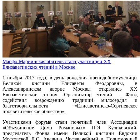
Марфо-Мариинская обитель стала участницей XX
Елизаветинских чтений в Москве
1 ноября 2017 года, в день рождения преподобномученицы
Великой княгини Елисаветы Феодоровны, в
Александринском дворце Москвы открылись XX
Елизаветинские чтения. Организатор чтений – Фонд
содействия возрождению традиций милосердия и
благотворительности «Елисаветинско-Сергиевское
просветительское общество».
Участниками форума стали почетный член Ассоциации
«Объединение Дома Романовых» П.Э. Куликовский,
председатель Фонда имени Великой княгини Евдокии
Московской Л.С. Акелина, Чрезвычайный и Полномочный