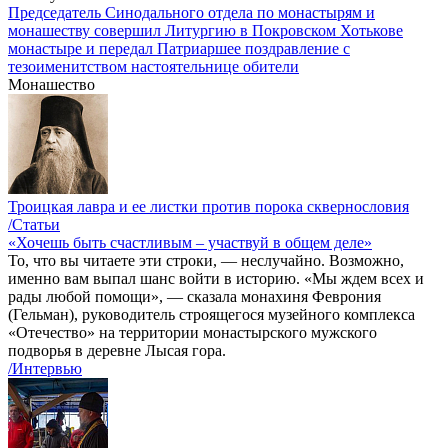
Председатель Синодального отдела по монастырям и
монашеству совершил Литургию в Покровском Хотькове
монастыре и передал Патриаршее поздравление с
тезоименитством настоятельнице обители
Монашество
Троицкая лавра и ее листки против порока сквернословия
/Статьи
«Хочешь быть счастливым – участвуй в общем деле»
То, что вы читаете эти строки, — неслучайно. Возможно,
именно вам выпал шанс войти в историю. «Мы ждем всех и
рады любой помощи», — сказала монахиня Феврония
(Гельман), руководитель строящегося музейного комплекса
«Отечество» на территории монастырского мужского
подворья в деревне Лысая гора.
/Интервью