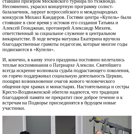
ставший призером Московского турнира по тхэквондо.
Несомненно, украсил концертную программу солист-
балалаечник, лауреат всероссийского и международных
конкурсов Михаил Кандауров. Гостями центра «Купель» были
стоявшие в свое время у истоков его создания Татьяна и
Алексей Геонджиан, протоиерей Александр Михеев,
ответственный за социальное служение в центральном
викариатстве. В ходе вечера матушка Екатерина вручила
благодарственные грамоты педагогам, которые многие годы
подвизаются в «Купели».
И, конечно, в канву этого праздника постоянно вплетались
теплые воспоминания о Патриархе Алексии. Святейшего
всегда искренне волновала судьба подрастающего поколения,
он горячо поддерживал социальную деятельность Церкви,
поощрял возникновение очагов живого человеческого
общения при храмах и монастырях. Настоятельница и сестры
Кресто-Воздвиженской обители надеются, что традиция
благодарной памяти не прекратит свое доброе течение и к
встречам на Подворье присоединятся в будущем новые
участники.