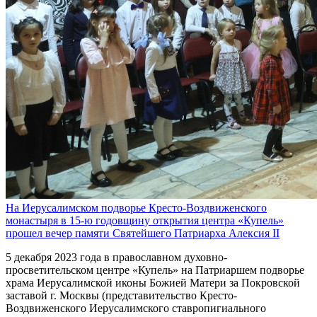
На Иерусалимском подворье Кресто-Воздвиженского
монастыря в 15-ю годовщину открытия центра «Купель»
прошел вечер памяти Святейшего Патриарха Алексия II
5 декабря 2023 года в православном духовно-
просветительском центре «Купель» на Патриаршем подворье
храма Иерусалимской иконы Божией Матери за Покровской
заставой г. Москвы (представительство Кресто-
Воздвиженского Иерусалимского ставропигиального