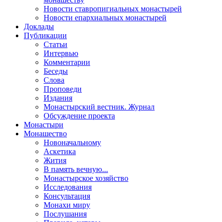
Новости ставропигиальных монастырей
Новости епархиальных монастырей
Доклады
Публикации
Статьи
Интервью
Комментарии
Беседы
Слова
Проповеди
Издания
Монастырский вестник. Журнал
Обсуждение проекта
Монастыри
Монашество
Новоначальному
Аскетика
Жития
В память вечную...
Монастырское хозяйство
Исследования
Консультация
Монахи миру
Послушания