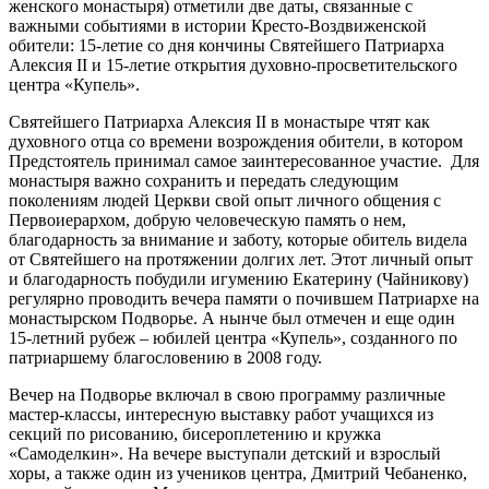
женского монастыря) отметили две даты, связанные с
важными событиями в истории Кресто-Воздвиженской
обители: 15-летие со дня кончины Святейшего Патриарха
Алексия II и 15-летие открытия духовно-просветительского
центра «Купель».
Святейшего Патриарха Алексия II в монастыре чтят как
духовного отца со времени возрождения обители, в котором
Предстоятель принимал самое заинтересованное участие. Для
монастыря важно сохранить и передать следующим
поколениям людей Церкви свой опыт личного общения с
Первоиерархом, добрую человеческую память о нем,
благодарность за внимание и заботу, которые обитель видела
от Святейшего на протяжении долгих лет. Этот личный опыт
и благодарность побудили игумению Екатерину (Чайникову)
регулярно проводить вечера памяти о почившем Патриархе на
монастырском Подворье. А нынче был отмечен и еще один
15-летний рубеж – юбилей центра «Купель», созданного по
патриаршему благословению в 2008 году.
Вечер на Подворье включал в свою программу различные
мастер-классы, интересную выставку работ учащихся из
секций по рисованию, бисероплетению и кружка
«Самоделкин». На вечере выступали детский и взрослый
хоры, а также один из учеников центра, Дмитрий Чебаненко,