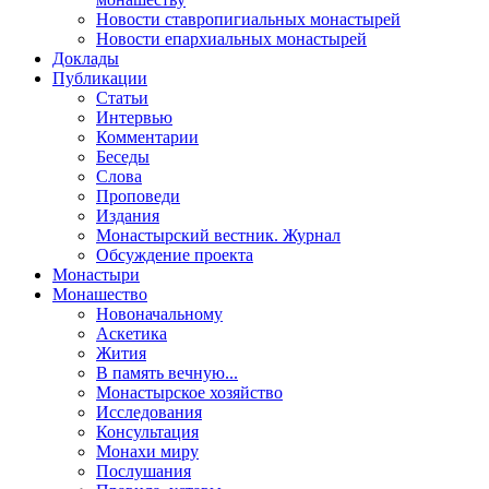
Новости ставропигиальных монастырей
Новости епархиальных монастырей
Доклады
Публикации
Статьи
Интервью
Комментарии
Беседы
Слова
Проповеди
Издания
Монастырский вестник. Журнал
Обсуждение проекта
Монастыри
Монашество
Новоначальному
Аскетика
Жития
В память вечную...
Монастырское хозяйство
Исследования
Консультация
Монахи миру
Послушания