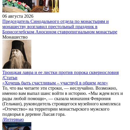
06 августа 2026
Председатель Синодального отдела по монастырям и
монашеству возглавил престольный праздник в
Борисоглебском Аносином ставропигиальном монастыре
Монашество
Троицкая лавра и ее листки против порока сквернословия
/Статьи
«Хочешь быть счастливым – участвуй в общем деле»
То, что вы читаете эти строки, — неслучайно. Возможно,
именно вам выпал шанс войти в историю. «Мы ждем всех и
рады любой помощи», — сказала монахиня Феврония
(Гельман), руководитель строящегося музейного комплекса
«Отечество» на территории монастырского мужского
подворья в деревне Лысая гора.
/Интервью