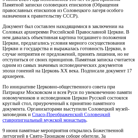
Памятной записки соловецких епископов (Обращения
православных епископов из Соловецкого лагеря особого
назначения к правительству СССР).
Документ был составлен находящимися в заключении на
Соловках архиереями Российской Православной Церкви. В
нем давалась объективная картина тогдашнего положения
Церкви, предлагались условия мирного сосуществования
Церкви и государства и выражалась готовность Церкви, в
случае неприятия ее предложений, принять лишения, но не
отступиться от своих принципов. Памятная записка считается
одним из самых значимых исповеднических документов
эпохи гонений на Церковь ХХ века. Подписали документ 17
архиереев.
По инициативе Церковно-общественного совета при
Патриархе Московском и всея Руси по увековечению памяти
новомучеников и исповедников Церкви Русской состоялся
круглый стол, приуроченный к принятию памятного
документа. Организаторами выступили Соловецкий музей-
заповедник и
Спасо-Преображенский Соловецкий
ставропигиальный мужской монастырь
.
9 июня памятные мероприятия открылись Божественной
литургией в Свято-Троицком соборе обители. За