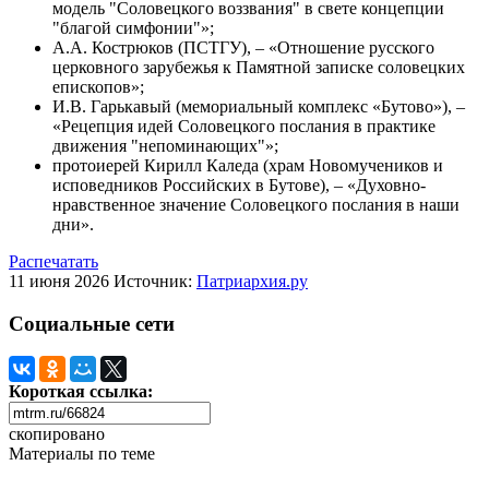
модель "Соловецкого воззвания" в свете концепции
"благой симфонии"»;
А.А. Кострюков (ПСТГУ), – «Отношение русского
церковного зарубежья к Памятной записке соловецких
епископов»;
И.В. Гарькавый (мемориальный комплекс «Бутово»), –
«Рецепция идей Соловецкого послания в практике
движения "непоминающих"»;
протоиерей Кирилл Каледа (храм Новомучеников и
исповедников Российских в Бутове), – «Духовно-
нравственное значение Соловецкого послания в наши
дни».
Распечатать
11 июня 2026
Источник:
Патриархия.ру
Социальные сети
Короткая ссылка:
скопировано
Материалы по теме