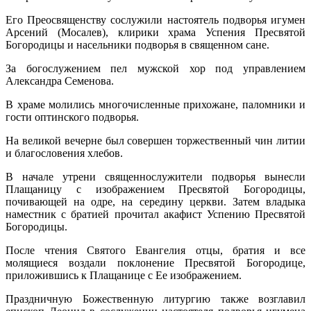
Его Преосвященству сослужили настоятель подворья игумен
Арсений (Мосалев), клирики храма Успения Пресвятой
Богородицы и насельники подворья в священном сане.
За богослужением пел мужской хор под управлением
Александра Семенова.
В храме молились многочисленные прихожане, паломники и
гости оптинского подворья.
На великой вечерне был совершен торжественный чин литии
и благословения хлебов.
В начале утрени священнослужители подворья вынесли
Плащаницу с изображением Пресвятой Богородицы,
почивающей на одре, на середину церкви. Затем владыка
наместник с братией прочитал акафист Успению Пресвятой
Богородицы.
После чтения Святого Евангелия отцы, братия и все
молящиеся воздали поклонение Пресвятой Богородице,
приложившись к Плащанице с Ее изображением.
Праздничную Божественную литургию также возглавил