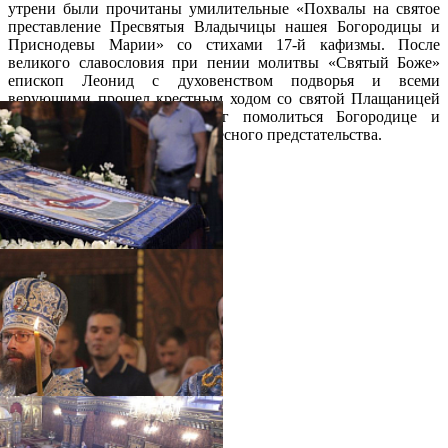
утрени были прочитаны умилительные «Похвалы на святое
преставление Пресвятыя Владычицы нашея Богородицы и
Приснодевы Марии» со стихами 17-й кафизмы. После
великого славословия при пении молитвы «Святый Боже»
епископ Леонид с духовенством подворья и всеми
верующими прошел крестным ходом со святой Плащаницей
вокруг храма. Каждый смог помолиться Богородице и
попросить Ее помощи, Ее Небесного предстательства.
Распечатать
Фото