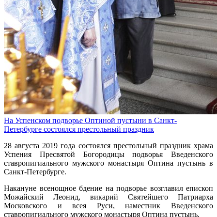
На Успенском подворье Оптиной пустыни в Санкт-
Петербурге состоялся престольный праздник
28 августа 2019 года состоялся престольный праздник храма
Успения Пресвятой Богородицы подворья Введенского
ставропигиального мужского монастыря Оптина пустынь в
Санкт-Петербурге.
Накануне всенощное бдение на подворье возглавил епископ
Можайский Леонид, викарий Святейшего Патриарха
Московского и всея Руси, наместник Введенского
ставропигиального мужского монастыря Оптина пустынь.