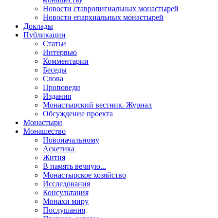
Новости ставропигиальных монастырей
Новости епархиальных монастырей
Доклады
Публикации
Статьи
Интервью
Комментарии
Беседы
Слова
Проповеди
Издания
Монастырский вестник. Журнал
Обсуждение проекта
Монастыри
Монашество
Новоначальному
Аскетика
Жития
В память вечную...
Монастырское хозяйство
Исследования
Консультация
Монахи миру
Послушания