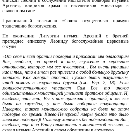
епископ Леонид в сослужении настоятеля подворья игумена
Арсения, клириков храма и насельников монастыря в
священном сане.
Православный телеканал «Союз» осуществлял прямую
трансляцию богослужения.
По окончании Литургии игумен Арсений с братией
преподнес епископу Леониду богослужебные церковные
сосуды.
«От себя и всей братии подворья и прихожан мы благодарим
Вас, владыка, за приезд к нам, служение и сердечное
отношение, которое мы все чувствуем… Вы очень утешили
нас и тем, что в этот раз привезли с собой большую дружину
монахов. Как говорил апостол, нужно быть искушенным,
чтоб помочь в искушениях другим (см.: Евр. 2, 18). Если
монахов-пустынников утешает Сам Бог, то иноков
общежительных монастырей утешает братское общение. И,
владыка, зная это, Вы к нам приехали с братией, и мы все
были на службах, у нас были соборные полунощницы.
Наверное, такого монашеского собрания не было на этом
подворье со времен Киево-Печерской лавры (когда это было
лаврское подворье)! Поэтому хотелось бы поблагодарить Вас,
владыка, еще и за Вашу опытность в монашеской жизни»
, –
сказал игумен Арсений в своем обращении к архиерею.