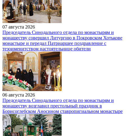
07 августа 2026
Председатель Синодального отдела по монастырям и
монашеству совершил Литургию в Покровском Хотькове
монастыре и передал Патриаршее поздравление с
тезоименитством настоятельнице обители
06 августа 2026
Председатель Синодального отдела по монастырям и
монашеству возглавил престольный праздник в
Борисоглебском Аносином ставропигиальном монастыре