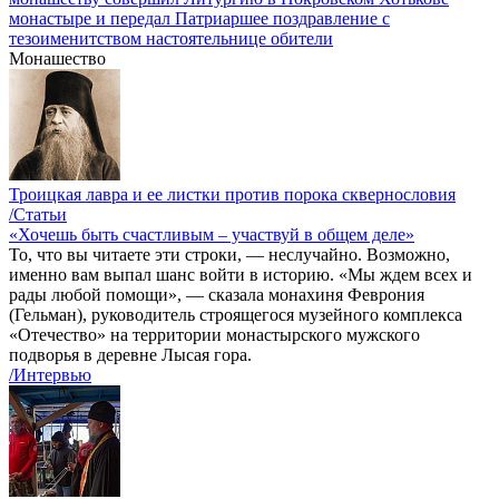
монастыре и передал Патриаршее поздравление с
тезоименитством настоятельнице обители
Монашество
Троицкая лавра и ее листки против порока сквернословия
/Статьи
«Хочешь быть счастливым – участвуй в общем деле»
То, что вы читаете эти строки, — неслучайно. Возможно,
именно вам выпал шанс войти в историю. «Мы ждем всех и
рады любой помощи», — сказала монахиня Феврония
(Гельман), руководитель строящегося музейного комплекса
«Отечество» на территории монастырского мужского
подворья в деревне Лысая гора.
/Интервью