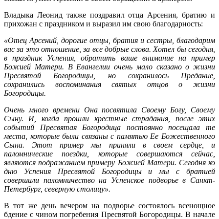
Владыка Леонид также поздравил отца Арсения, братию и
прихожан с праздником и выразил им свою благодарность:
«Отец Арсений, дорогие отцы, братия и сестры, благодарим
вас за это отношение, за все добрые слова. Хотел бы сегодня,
в праздник Успения, обратить ваше внимание на пример
Божией Матери. В Евангелии очень мало сказано о жизни
Пресвятой Богородицы, но сохранилось Предание,
сохранились воспоминания святых отцов о жизни
Богородицы.
Очень много времени Она посвятила Своему Богу, Своему
Сыну. И, когда прошли крестные страдания, после этих
событий Пресвятая Богородица постоянно посещала те
места, которые были связаны с памятью Ее Божественного
Сына. Этот пример мы приняли в своем сердце, и
паломнические поездки, которые совершаются сейчас,
являются подражанием примеру Божией Матери. Сегодня ко
дню Успения Пресвятой Богородицы и мы с братией
совершили паломничество на Успенское подворье в Санкт-
Петербург, северную столицу».
В тот же день вечером на подворье состоялось всенощное
бдение с чином погребения Пресвятой Богородицы. В начале