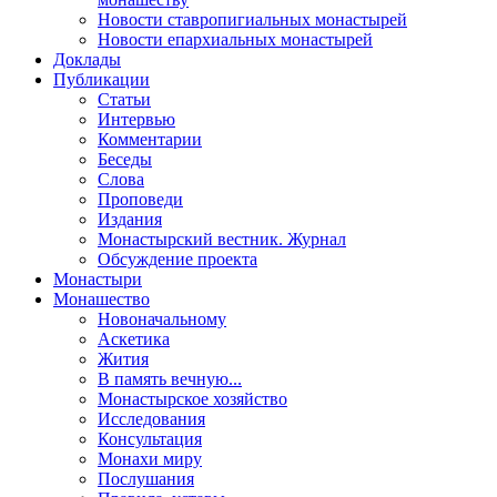
Новости ставропигиальных монастырей
Новости епархиальных монастырей
Доклады
Публикации
Статьи
Интервью
Комментарии
Беседы
Слова
Проповеди
Издания
Монастырский вестник. Журнал
Обсуждение проекта
Монастыри
Монашество
Новоначальному
Аскетика
Жития
В память вечную...
Монастырское хозяйство
Исследования
Консультация
Монахи миру
Послушания