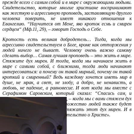
прежде всего с самим собой и в мире с окружающими людьми.
Свидетельство, которые многие христиане воспринимают
как жесткую и агрессивную проповедь, заставляющую другого
человека поверить, не имеет никакого отношения к
Евангелию. “Научитеся от Мене, яко кроток есмь и смирен
сердцем“ (Мф.11, 29), – говорит Господь о Себе.
Кротость есть великая добродетель… Тогда, когда мы
агрессивно свидетельствуем о Боге, кроме как отторжения у
людей ничего не бывает. Человеку очень важно самому
сделать выбор… Самая лучшая проповедь – это жить в мире.
Стяжите дух мирен. И тогда, когда мы начинаем жить в
мире с самими собой, с ближними, тогда люди начинают
интересоваться: а почему он такой мирный, почему он такой
кроткий и смиренный? Ведь каждому хочется иметь мир в
душе, не мрак, а свет, не злобу, а добро, не ненависть, а
любовь, не падение, а равновесие. И вот когда мы вместе с
Серафимом Саровским, который сказал: “Спасись сам, и
вокруг тебя спасутся тысячи“, – когда мы с вами стяжем дух
мирен, тогда рядом с нами множество людей также будет
стремиться к тому, чтобы стяжать этот дух мирен. И в
этом будет наше лучшее свидетельство о Христе».
Распечатать