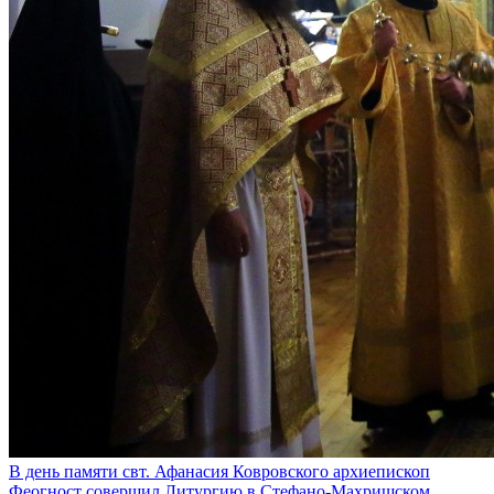
В день памяти свт. Афанасия Ковровского архиепископ
Феогност совершил Литургию в Стефано-Махрищском