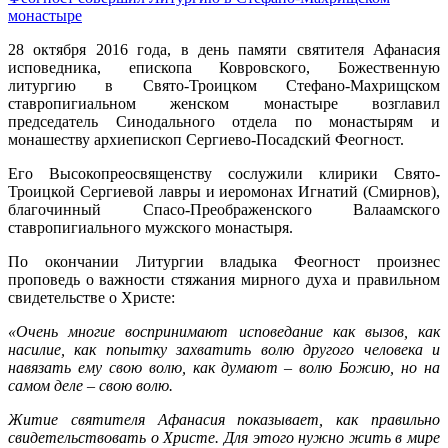
монастыре
28 октября 2016 года, в день памяти святителя Афанасия
исповедника, епископа Ковровского, Божественную
литургию в Свято-Троицком Стефано-Махрищском
ставропигиальном женском монастыре возглавил
председатель Синодального отдела по монастырям и
монашеству архиепископ Сергиево-Посадский Феогност.
Его Высокопреосвященству сослужили клирики Свято-
Троицкой Сергиевой лавры и иеромонах Игнатий (Смирнов),
благочинный Спасо-Преображенского Валаамского
ставропигиального мужского монастыря.
По окончании Литургии владыка Феогност произнес
проповедь о важности стяжания мирного духа и правильном
свидетельстве о Христе:
«Очень многие воспринимают исповедание как вызов, как
насилие, как попытку захватить волю другого человека и
навязать ему свою волю, как думают – волю Божию, но на
самом деле – свою волю.
Житие святителя Афанасия показывает, как правильно
свидетельствовать о Христе. Для этого нужно жить в мире