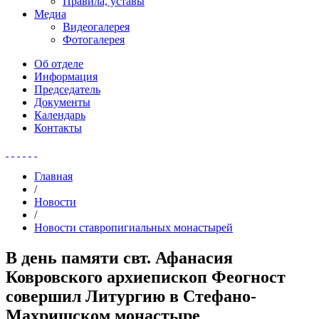
Правила, уставы
Медиа
Видеогалерея
Фотогалерея
Об отделе
Информация
Председатель
Документы
Календарь
Контакты
Главная
/
Новости
/
Новости ставропигиальных монастырей
В день памяти свт. Афанасия
Ковровского архиепископ Феогност
совершил Литургию в Стефано-
Махрищском монастыре