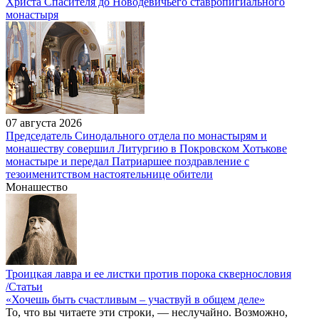
Христа Спасителя до Новодевичьего ставропигиального
монастыря
07 августа 2026
Председатель Синодального отдела по монастырям и
монашеству совершил Литургию в Покровском Хотькове
монастыре и передал Патриаршее поздравление с
тезоименитством настоятельнице обители
Монашество
Троицкая лавра и ее листки против порока сквернословия
/Статьи
«Хочешь быть счастливым – участвуй в общем деле»
То, что вы читаете эти строки, — неслучайно. Возможно,