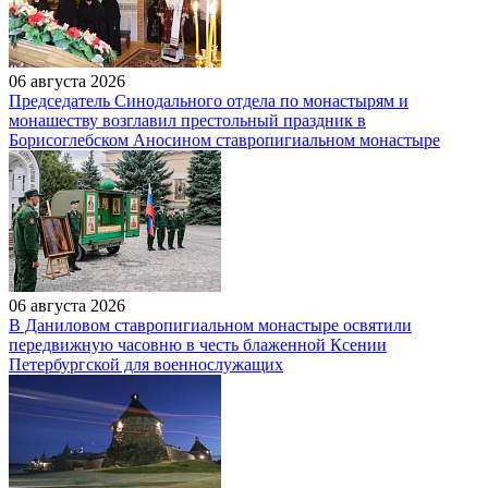
06 августа 2026
Председатель Синодального отдела по монастырям и
монашеству возглавил престольный праздник в
Борисоглебском Аносином ставропигиальном монастыре
06 августа 2026
В Даниловом ставропигиальном монастыре освятили
передвижную часовню в честь блаженной Ксении
Петербургской для военнослужащих