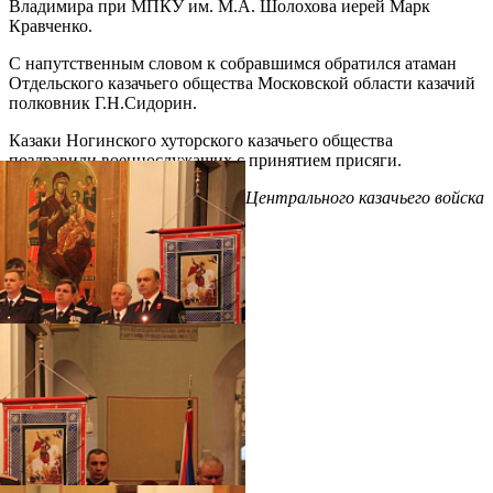
Владимира при МПКУ им. М.А. Шолохова иерей Марк
Кравченко.
С напутственным словом к собравшимся обратился атаман
Отдельского казачьего общества Московской области казачий
полковник Г.Н.Сидорин.
Казаки Ногинского хуторского казачьего общества
поздравили военнослужащих с принятием присяги.
По материалам пресс-службы Центрального казачьего войска
Распечатать
Фото