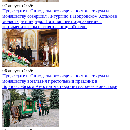
07 августа 2026
Председатель Синодального отдела по монастырям и
монашеству совершил Литургию в Покровском Хотькове
монастыре и передал Патриаршее поздравление с
тезоименитством настоятельнице обители
06 августа 2026
Председатель Синодального отдела по монастырям и
монашеству возглавил престольный праздник в
Борисоглебском Аносином ставропигиальном монастыре