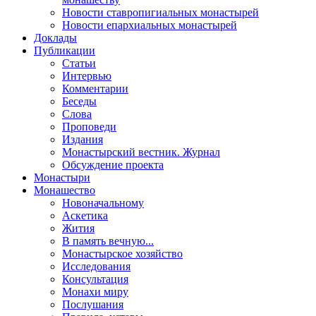
Новости ставропигиальных монастырей
Новости епархиальных монастырей
Доклады
Публикации
Статьи
Интервью
Комментарии
Беседы
Слова
Проповеди
Издания
Монастырский вестник. Журнал
Обсуждение проекта
Монастыри
Монашество
Новоначальному
Аскетика
Жития
В память вечную...
Монастырское хозяйство
Исследования
Консультация
Монахи миру
Послушания