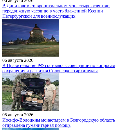
06 августа 2026
В Даниловом ставропигиальном монастыре освятили
передвижную часовню в честь блаженной Ксении
Петербургской для военнослужащих
06 августа 2026
В Правительстве РФ состоялось совещание по вопросам
сохранения и развития Соловецкого архипелага
05 августа 2026
Иосифо-Волоцким монастырем в Белгородскую область
отправлена гуманитарная помощь