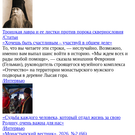
Троицкая лавра и ее листки против порока сквернословия
/Статьи
«Хочешь быть счастливым – участвуй в общем деле»
То, что вы читаете эти строки, — неслучайно. Возможно,
именно вам выпал шанс войти в историю. «Мы ждем всех и
рады любой помощи», — сказала монахиня Феврония
(Гельман), руководитель строящегося музейного комплекса
«Отечество» на территории монастырского мужского
подворья в деревне Лысая гора.
/Интервью
«Судьба каждого человека, который отдал жизнь за свою
Родину, очень важна для нас»
/Интервью
«Монастырский вестник». 2026. №2 (66)