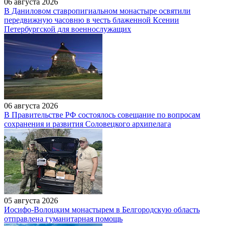
06 августа 2026
В Даниловом ставропигиальном монастыре освятили
передвижную часовню в честь блаженной Ксении
Петербургской для военнослужащих
06 августа 2026
В Правительстве РФ состоялось совещание по вопросам
сохранения и развития Соловецкого архипелага
05 августа 2026
Иосифо-Волоцким монастырем в Белгородскую область
отправлена гуманитарная помощь