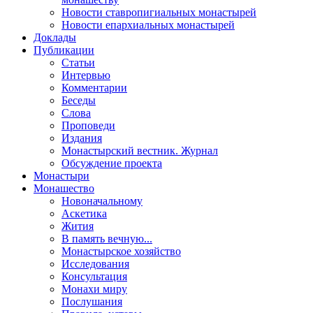
Новости ставропигиальных монастырей
Новости епархиальных монастырей
Доклады
Публикации
Статьи
Интервью
Комментарии
Беседы
Слова
Проповеди
Издания
Монастырский вестник. Журнал
Обсуждение проекта
Монастыри
Монашество
Новоначальному
Аскетика
Жития
В память вечную...
Монастырское хозяйство
Исследования
Консультация
Монахи миру
Послушания