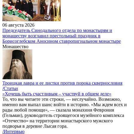
06 августа 2026
Председатель Синодального отдела по монастырям и
монашеству возглавил престольный праздник в
Борисоглебском Аносином ставропигиальном монастыре
Монашество
Троицкая лавра и ее листки против порока сквернословия
/Статьи
«Хочешь быть счастливым – участвуй в общем деле»
То, что вы читаете эти строки, — неслучайно. Возможно,
именно вам выпал шанс войти в историю. «Мы ждем всех и
рады любой помощи», — сказала монахиня Феврония
(Гельман), руководитель строящегося музейного комплекса
«Отечество» на территории монастырского мужского
подворья в деревне Лысая гора.
/Интервью