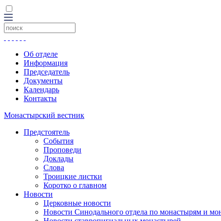
Об отделе
Информация
Председатель
Документы
Календарь
Контакты
Монастырский вестник
Предстоятель
События
Проповеди
Доклады
Слова
Троицкие листки
Коротко о главном
Новости
Церковные новости
Новости Синодального отдела по монастырям и мо
Новости ставропигиальных монастырей