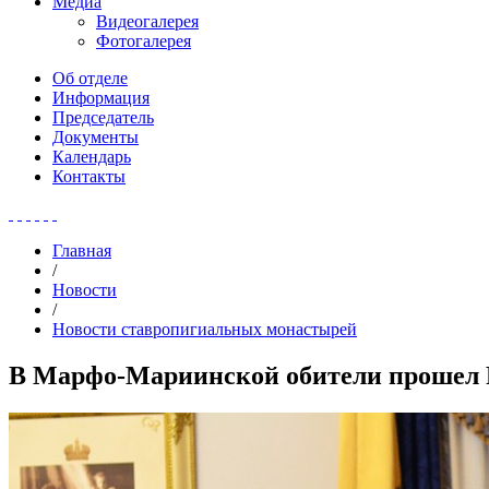
Медиа
Видеогалерея
Фотогалерея
Об отделе
Информация
Председатель
Документы
Календарь
Контакты
Главная
/
Новости
/
Новости ставропигиальных монастырей
В Марфо-Мариинской обители прошел 