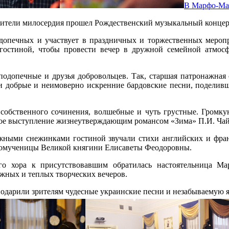
В Марфо-Мар
обители милосердия прошел Рождественский музыкальный концер
 подопечных и участвует в праздничных и торжественных меро
 гостиной, чтобы провести вечер в дружной семейной атмосф
подопечные и друзья добровольцев. Так, старшая патронажная
 добрые и неимоверно искренние бардовские песни, поделив
собственного сочинения, волшебные и чуть грустные. Громк
вое выступление жизнеутверждающим романсом «Зима» П.И. Чай
жными снежинками гостиной звучали стихи английских и франц
номученицы Великой княгини Елисаветы Феодоровны.
го хора к присутствовавшим обратилась настоятельница Ма
жных и теплых творческих вечеров.
одарили зрителям чудесные украинские песни и незабываемую я