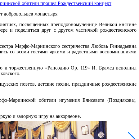
иинской обители прошел Рождественский концерт
т добровольцев монастыря.
приятиях, посвященных преподобномученице Великой княгине
ере и поделиться друг с другом частичкой рождественского
 сестра Марфо-Мариинского сестричества Любовь Геннадьевна
шись со всеми гостями яркими и радостными воспоминаниями
ую и торжественную «Рапсодию Op. 119» И. Брамса исполнил
ковского.
узских поэтов, детские песни, праздничные рождественские
рфо-Мариинской обители игумения Елисавета (Позднякова),
ркую и задорную игру на аккордеоне.