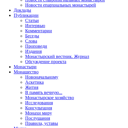
Новости епархиальных монастырей
Доклады
Публикации
Статьи
Интервью
Комментарии
Беседы
Слова
Проповеди
Издания
Монастырский вестник. Журнал
Обсуждение проекта
Монастыри
Монашество
Новоначальному
Аскетика
Жития
В память вечную...
Монастырское хозяйство
Исследования
Консультация
Монахи миру
Послушания
Правила, уставы