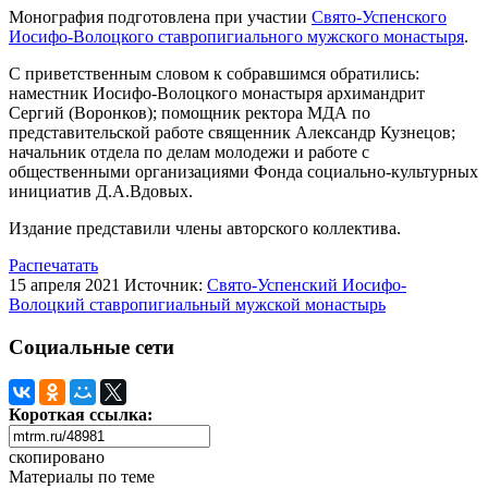
Монография подготовлена при участии
Свято-Успенского
Иосифо-Волоцкого ставропигиального мужского монастыря
.
С приветственным словом к собравшимся обратились:
наместник Иосифо-Волоцкого монастыря архимандрит
Сергий (Воронков); помощник ректора МДА по
представительской работе священник Александр Кузнецов;
начальник отдела по делам молодежи и работе с
общественными организациями Фонда социально-культурных
инициатив Д.А.Вдовых.
Издание представили члены авторского коллектива.
Распечатать
15 апреля 2021
Источник:
Свято-Успенский Иосифо-
Волоцкий ставропигиальный мужской монастырь
Социальные сети
Короткая ссылка:
скопировано
Материалы по теме