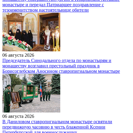
монастыре и передал Патриаршее поздравление с
тезоименитством настоятельнице обители
06 августа 2026
Председатель Синодального отдела по монастырям и
монашеству возглавил престольный праздник в
Борисоглебском Аносином ставропигиальном монастыре
06 августа 2026
В Даниловом ставропигиальном монастыре освятили
передвижную часовню в честь блаженной Ксении
Петербургской для военнослужащих