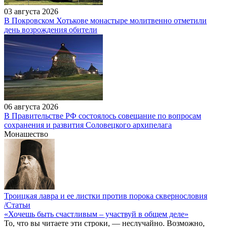
03 августа 2026
В Покровском Хотькове монастыре молитвенно отметили
день возрождения обители
06 августа 2026
В Правительстве РФ состоялось совещание по вопросам
сохранения и развития Соловецкого архипелага
Монашество
Троицкая лавра и ее листки против порока сквернословия
/Статьи
«Хочешь быть счастливым – участвуй в общем деле»
То, что вы читаете эти строки, — неслучайно. Возможно,