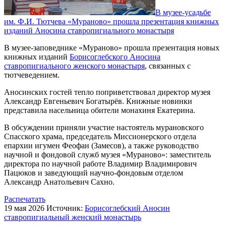
В музее-усадьбе
им. Ф.И. Тютчева «Мураново» прошла презентация книжных
изданий Аносина ставропигиального монастыря
В музее-заповеднике «Мураново» прошла презентация новых
книжных изданий
Борисоглебского Аносина
ставропигиального женского монастыря
, связанных с
тютчеведением.
Аносинских гостей тепло поприветствовал директор музея
Александр Евгеньевич Богатырёв. Книжные новинки
представила насельница обители монахиня Екатерина.
В обсуждении приняли участие настоятель мурановского
Спасского храма, председатель Миссионерского отдела
епархии игумен Феофан (Замесов), а также руководство
научной и фондовой служб музея «Мураново»: заместитель
директора по научной работе Владимир Владимирович
Пацюков и заведующий научно-фондовым отделом
Александр Анатольевич Сахно.
Распечатать
19 мая 2026
Источник:
Борисоглебский Аносин
ставропигиальный женский монастырь