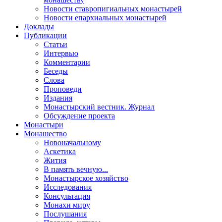
Новости ставропигиальных монастырей
Новости епархиальных монастырей
Доклады
Публикации
Статьи
Интервью
Комментарии
Беседы
Слова
Проповеди
Издания
Монастырский вестник. Журнал
Обсуждение проекта
Монастыри
Монашество
Новоначальному
Аскетика
Жития
В память вечную...
Монастырское хозяйство
Исследования
Консультация
Монахи миру
Послушания