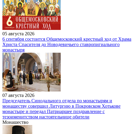
05 августа 2026
6 сентября состоится Общемосковский крестный ход от Храма
Христа Спасителя до Новодевичьего ставропигиального
монастыря
07 августа 2026
Председатель Синодального отдела по монастырям и
монашеству совершил Литургию в Покровском Хотькове
монастыре и передал Патриаршее поздравление с
тезоименитством настоятельнице обители
Монашество