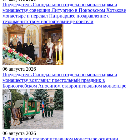
Председатель Синодального отдела по монастырям и
монашеству совершил Литургию в Покровском Хотькове
монастыре и передал Патриаршее поздравление с
тезоименитством настоятельнице обители
06 августа 2026
Председатель Синодального отдела по монастырям и
монашеству возглавил престольный праздник в
Борисоглебском Аносином ставропигиальном монастыре
06 августа 2026
В Даниловом ставропигиальном монастыре освятили