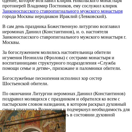
бдение, которое возглавил клирик Никольского монастыря
протоиерей Владимир Постников, ему сослужил клирик
Заиконоспасского ставропигиального мужского монастыря
города Москвы иеродиакон Ираклий (Левковский).
В сам день праздника Божественную литургию возглавил
иеромонах Даниил (Константинов), и. о. настоятеля
Заиконоспасского ставропигиального мужского монастыря г.
Москвы.
За богослужением молились настоятельница обители
игумения Неонилла (Фролова) с сестрами монастыря и
воспитанницами структурного подразделения «Служба
помощи семье и детям», прихожане и паломники обители.
Богослужебные песнопения исполнил хор сестер
Шостьенской обители.
По окончании Литургии иеромонах Даниил (Константинов)
поздравил молящихся с праздником и обратился ко всем с
пастырским словом назидания, в котором раскрыл духовный
смысл праздника Вознесения и подчеркнул необходимость для
каждого христианина пребывать в состоянии духовной
радости.
Распечатать