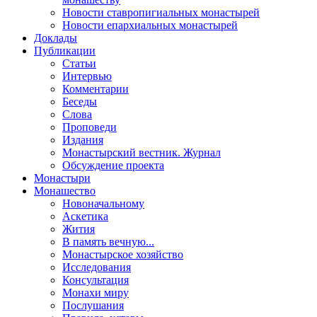
Новости ставропигиальных монастырей
Новости епархиальных монастырей
Доклады
Публикации
Статьи
Интервью
Комментарии
Беседы
Слова
Проповеди
Издания
Монастырский вестник. Журнал
Обсуждение проекта
Монастыри
Монашество
Новоначальному
Аскетика
Жития
В память вечную...
Монастырское хозяйство
Исследования
Консультация
Монахи миру
Послушания