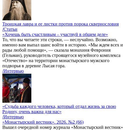
Троицкая лавра и ее листки против порока сквернословия
/Статьи
«Хочешь быть счастливым – участвуй в общем деле»
То, что вы читаете эти строки, — неслучайно. Возможно,
именно вам выпал шанс войти в историю. «Мы ждем всех и
рады любой помощи», — сказала монахиня Феврония
(Гельман), руководитель строящегося музейного комплекса
«Отечество» на территории монастырского мужского
подворья в деревне Лысая гора.
/Интервью
«Судьба каждого человека, который отдал жизнь за свою
Родину, очень важна для нас»
/Интервью
«Монастырский вестник». 2026. №2 (66)
Вышел очередной номер журнала «Монастырский вестник»