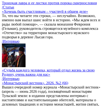
Троицкая лавра и ее листки против порока сквернословия
/Статьи
«Хочешь быть счастливым – участвуй в общем деле»
То, что вы читаете эти строки, — неслучайно. Возможно,
именно вам выпал шанс войти в историю. «Мы ждем всех и
рады любой помощи», — сказала монахиня Феврония
(Гельман), руководитель строящегося музейного комплекса
«Отечество» на территории монастырского мужского
подворья в деревне Лысая гора.
/Интервью
«Судьба каждого человека, который отдал жизнь за свою
Родину, очень важна для нас»
/Интервью
«Монастырский вестник». 2026. №2 (66)
Вышел очередной номер журнала «Монастырский вестник»
(апрель — июнь 2026 года), посвящённый монастырям
Тульской земли: в издании представлены интервью с
настоятелями и настоятельницами обителей, материалы о
духовных традициях и истории монастырей, жития святых,