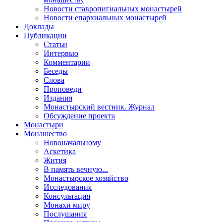
Новости ставропигиальных монастырей
Новости епархиальных монастырей
Доклады
Публикации
Статьи
Интервью
Комментарии
Беседы
Слова
Проповеди
Издания
Монастырский вестник. Журнал
Обсуждение проекта
Монастыри
Монашество
Новоначальному
Аскетика
Жития
В память вечную...
Монастырское хозяйство
Исследования
Консультация
Монахи миру
Послушания