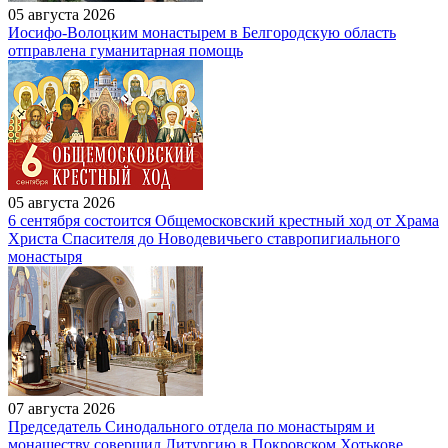
05 августа 2026
Иосифо-Волоцким монастырем в Белгородскую область
отправлена гуманитарная помощь
05 августа 2026
6 сентября состоится Общемосковский крестный ход от Храма
Христа Спасителя до Новодевичьего ставропигиального
монастыря
07 августа 2026
Председатель Синодального отдела по монастырям и
монашеству совершил Литургию в Покровском Хотькове