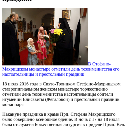
В Стефано-
Махрищском монастыре отметили день тезоименитства его
настоятельницы и престольный праздник
18 июля 2016 года в Свято-Троицком Стефано-Махрищском
ставропигиальном женском монастыре торжественно
отметили день тезоименитства настоятельницы обители
игумении Елисаветы (Жегаловой) и престольный праздник
монастыря.
Накануне праздника в храме Прп. Стефана Махрищского
было совершено всенощное бдение. В ночь с 17 на 18 июля
была отслужена Божественная литургия в приделе Прмц. Вел.