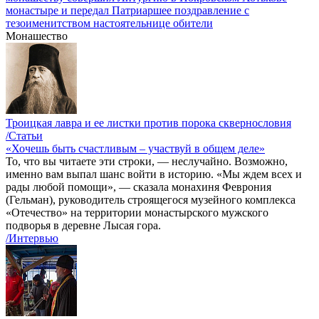
монастыре и передал Патриаршее поздравление с
тезоименитством настоятельнице обители
Монашество
Троицкая лавра и ее листки против порока сквернословия
/Статьи
«Хочешь быть счастливым – участвуй в общем деле»
То, что вы читаете эти строки, — неслучайно. Возможно,
именно вам выпал шанс войти в историю. «Мы ждем всех и
рады любой помощи», — сказала монахиня Феврония
(Гельман), руководитель строящегося музейного комплекса
«Отечество» на территории монастырского мужского
подворья в деревне Лысая гора.
/Интервью