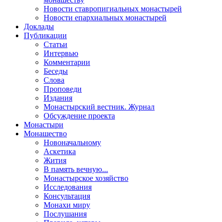
Новости ставропигиальных монастырей
Новости епархиальных монастырей
Доклады
Публикации
Статьи
Интервью
Комментарии
Беседы
Слова
Проповеди
Издания
Монастырский вестник. Журнал
Обсуждение проекта
Монастыри
Монашество
Новоначальному
Аскетика
Жития
В память вечную...
Монастырское хозяйство
Исследования
Консультация
Монахи миру
Послушания