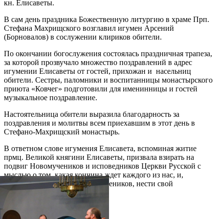
кн. Елисаветы.
В сам день праздника Божественную литургию в храме Прп.
Стефана Махрищского возглавил игумен Арсений
(Борновалов) в сослужении клириков обители.
По окончании богослужения состоялась праздничная трапеза,
за которой прозвучало множество поздравлений в адрес
игумении Елисаветы от гостей, прихожан и насельниц
обители. Сестры, паломники и воспитанницы монастырского
приюта «Ковчег» подготовили для именинницы и гостей
музыкальное поздравление.
Настоятельница обители выразила благодарность за
поздравления и молитвы всем приехавшим в этот день в
Стефано-Махрищский монастырь.
В ответном слове игумения Елисавета, вспоминая житие
прмц. Великой княгини Елисаветы, призвала взирать на
подвиг Новомучеников и исповедников Церкви Русской с
мыслью о том, какая кончина ждет каждого из нас, и,
укрепляясь примером Новомучеников, нести свой
христианский подвиг.
Распечатать