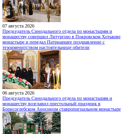
07 августа 2026
Председатель Синодального отдела по монастырям и
монашеству совершил Литургию в Покровском Хотькове
монастыре и передал Патриаршее поздравление с
тезоименитством настоятельнице обители
06 августа 2026
Председатель Синодального отдела по монастырям и
монашеству возглавил престольный праздник в
Борисоглебском Аносином ставропигиальном монастыре