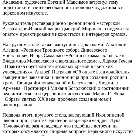
Академии художеств Евгений Максимов затронул тему
подготовки и заинтересованности молодых художников в
церковном искусстве.
Руководитель реставрационно-иконописной мастерской
Александро-Невской лавры Дмитрий Мироненко поделился
опытом проектирования иконостасов и интерьеров храмов.
На круглом столе также выступили с докладами: Анатолий
Алешин «Росписи Троицкого собора Дивеевского
монастыря», Игорь Самалыго «Росписи храма св. блгв. кн.
Владимира Московского епархиального дома», Лариса Гачева
«Практика обустройства домовых храмов в светских
учреждениях», Андрей Патраков «Об опыте взаимодействия
священника-заказчика и иконописца при создании росписи
храма Троицы Живоначальной в Бестужево», Людмила
Армеева «Протоиерей Михаил Боголюбский о соотношении
реалистического и церковного искусства», Мария Глебова
«Образы святых ХХ века: проблема создания новой
иконографии».
Подводя итоги круглого стола, заведующий Иконописной
школой при Троице-Сергиевой лавре архимандрит Лука
(Головков) выразил надежду, что подобные встречи, на
которых обсуждаются спорные вопросы церковного искусства