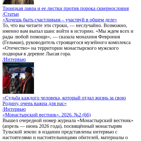
Троицкая лавра и ее листки против порока сквернословия
/Статьи
«Хочешь быть счастливым – участвуй в общем деле»
То, что вы читаете эти строки, — неслучайно. Возможно,
именно вам выпал шанс войти в историю. «Мы ждем всех и
рады любой помощи», — сказала монахиня Феврония
(Гельман), руководитель строящегося музейного комплекса
«Отечество» на территории монастырского мужского
подворья в деревне Лысая гора.
/Интервью
«Судьба каждого человека, который отдал жизнь за свою
Родину, очень важна для нас»
/Интервью
«Монастырский вестник». 2026. №2 (66)
Вышел очередной номер журнала «Монастырский вестник»
(апрель — июнь 2026 года), посвящённый монастырям
Тульской земли: в издании представлены интервью с
настоятелями и настоятельницами обителей, материалы о