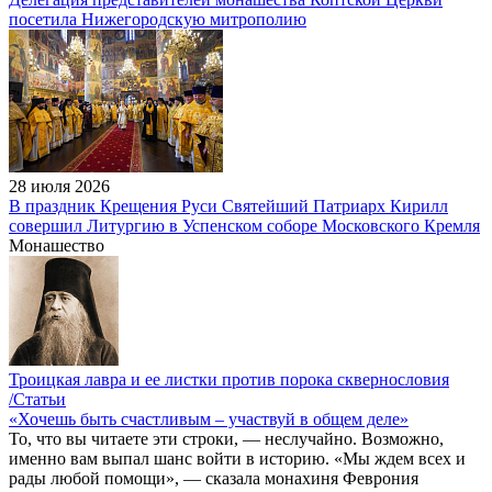
посетила Нижегородскую митрополию
28 июля 2026
В праздник Крещения Руси Святейший Патриарх Кирилл
совершил Литургию в Успенском соборе Московского Кремля
Монашество
Троицкая лавра и ее листки против порока сквернословия
/Статьи
«Хочешь быть счастливым – участвуй в общем деле»
То, что вы читаете эти строки, — неслучайно. Возможно,
именно вам выпал шанс войти в историю. «Мы ждем всех и
рады любой помощи», — сказала монахиня Феврония