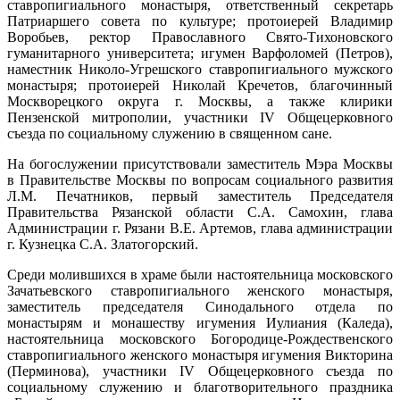
ставропигиального монастыря, ответственный секретарь
Патриаршего совета по культуре; протоиерей Владимир
Воробьев, ректор Православного Свято-Тихоновского
гуманитарного университета; игумен Варфоломей (Петров),
наместник Николо-Угрешского ставропигиального мужского
монастыря; протоиерей Николай Кречетов, благочинный
Москворецкого округа г. Москвы, а также клирики
Пензенской митрополии, участники IV Общецерковного
съезда по социальному служению в священном сане.
На богослужении присутствовали заместитель Мэра Москвы
в Правительстве Москвы по вопросам социального развития
Л.М. Печатников, первый заместитель Председателя
Правительства Рязанской области С.А. Самохин, глава
Администрации г. Рязани В.Е. Артемов, глава администрации
г. Кузнецка С.А. Златогорский.
Среди молившихся в храме были настоятельница московского
Зачатьевского ставропигиального женского монастыря,
заместитель председателя Синодального отдела по
монастырям и монашеству игумения Иулиания (Каледа),
настоятельница московского Богородице-Рождественского
ставропигиального женского монастыря игумения Викторина
(Перминова), участники IV Общецерковного съезда по
социальному служению и благотворительного праздника