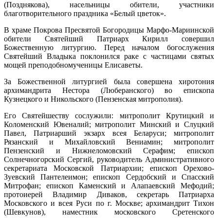
(Позднякова), насельницы обители, участники
благотворительного праздника «Белый цветок».
В храме Покрова Пресвятой Богородицы Марфо-Мариинской
обители Святейший Патриарх Кирилл совершил
Божественную литургию. Перед началом богослужения
Святейший Владыка поклонился раке с частицами святых
мощей преподобномученицы Елисаветы.
За Божественной литургией была совершена хиротония
архимандрита Нестора (Люберанского) во епископа
Кузнецкого и Никольского (Пензенская митрополия).
Его Святейшеству сослужили: митрополит Крутицкий и
Коломенский Ювеналий; митрополит Минский и Слуцкий
Павел, Патриарший экзарх всея Беларуси; митрополит
Рязанский и Михайловский Вениамин; митрополит
Пензенский и Нижнеломовский Серафим; епископ
Солнечногорский Сергий, руководитель Административного
секретариата Московской Патриархии; епископ Орехово-
Зуевский Пантелеимон; епископ Сердобский и Спасский
Митрофан; епископ Каменский и Алапаевский Мефодий;
протоиерей Владимир Диваков, секретарь Патриарха
Московского и всея Руси по г. Москве; архимандрит Тихон
(Шевкунов), наместник московского Сретенского