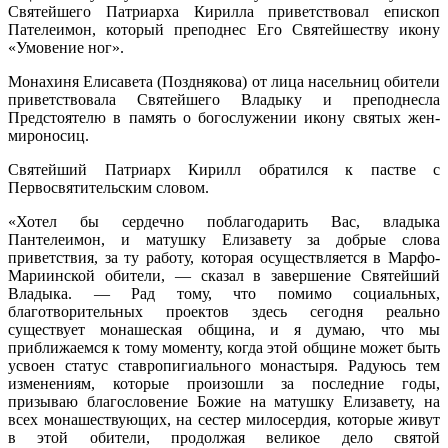
Святейшего Патриарха Кирилла приветствовал епископ
Пателеимон, который преподнес Его Святейшеству икону
«Умовение ног».
Монахиня Елисавета (Позднякова) от лица насельниц обители
приветствовала Святейшего Владыку и преподнесла
Предстоятелю в память о богослужении икону святых жен-
мироносиц.
Святейший Патриарх Кирилл обратился к пастве с
Первосвятительским словом.
«Хотел бы сердечно поблагодарить Вас, владыка
Пантелеимон, и матушку Елизавету за добрые слова
приветствия, за ту работу, которая осуществляется в Марфо-
Мариинской обители, — сказал в завершение Святейший
Владыка. — Рад тому, что помимо социальных,
благотворительных проектов здесь сегодня реально
существует монашеская община, и я думаю, что мы
приближаемся к тому моменту, когда этой общине может быть
усвоен статус ставропигиального монастыря. Радуюсь тем
изменениям, которые произошли за последние годы,
призываю благословение Божие на матушку Елизавету, на
всех монашествующих, на сестер милосердия, которые живут
в этой обители, продолжая великое дело святой