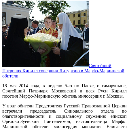
Святейший
Патриарх Кирилл совершил Литургию в Марфо-Мариинской
обители
18 мая 2014 года, в неделю 5-ю по Пасхе, о самаряныне,
Святейший Патриарх Московский и всея Руси Кирилл
посетил Марфо-Мариинскую обитель милосердия г. Москвы.
У врат обители Предстоятеля Русской Православной Церкви
встречали председатель Синодального отдела по
благотворительности и социальному служению епископ
Орехово-Зуевский Пантелеимон, настоятельница Марфо-
Мариинской обители милосердия монахиня Елисавета