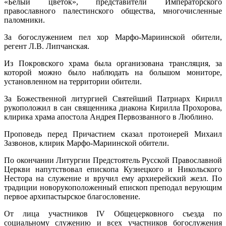
«Белый цветок», представители Императорского
православного палестинского общества, многочисленные
паломники.
За богослужением пел хор Марфо-Мариинской обители,
регент Л.В. Липчанская.
Из Покровского храма была организована трансляция, за
которой можно было наблюдать на большом мониторе,
установленном на территории обители.
За Божественной литургией Святейший Патриарх Кирилл
рукоположил в сан священника диакона Кирилла Прохорова,
клирика храма апостола Андрея Первозванного в Люблино.
Проповедь перед Причастием сказал протоиерей Михаил
Зазвонов, клирик Марфо-Мариинской обители.
По окончании Литургии Предстоятель Русской Православной
Церкви напутствовал епископа Кузнецкого и Никольского
Нестора на служение и вручил ему архиерейский жезл. По
традиции новорукоположенный епископ преподал верующим
первое архипастырское благословение.
От лица участников IV Общецерковного съезда по
социальному служению и всех участников богослужения