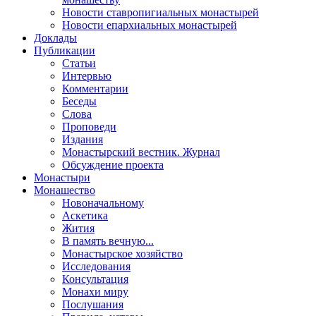
Новости ставропигиальных монастырей
Новости епархиальных монастырей
Доклады
Публикации
Статьи
Интервью
Комментарии
Беседы
Слова
Проповеди
Издания
Монастырский вестник. Журнал
Обсуждение проекта
Монастыри
Монашество
Новоначальному
Аскетика
Жития
В память вечную...
Монастырское хозяйство
Исследования
Консультация
Монахи миру
Послушания