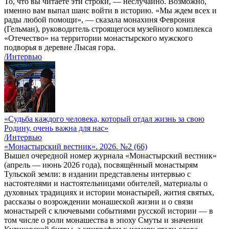
То, что вы читаете эти строки, — неслучайно. Возможно,
именно вам выпал шанс войти в историю. «Мы ждем всех и
рады любой помощи», — сказала монахиня Феврония
(Гельман), руководитель строящегося музейного комплекса
«Отечество» на территории монастырского мужского
подворья в деревне Лысая гора.
/Интервью
«Судьба каждого человека, который отдал жизнь за свою
Родину, очень важна для нас»
/Интервью
«Монастырский вестник». 2026. №2 (66)
Вышел очередной номер журнала «Монастырский вестник»
(апрель — июнь 2026 года), посвящённый монастырям
Тульской земли: в издании представлены интервью с
настоятелями и настоятельницами обителей, материалы о
духовных традициях и истории монастырей, жития святых,
рассказы о возрождении монашеской жизни и о связи
монастырей с ключевыми событиями русской истории — в
том числе о роли монашества в эпоху Смуты и значении