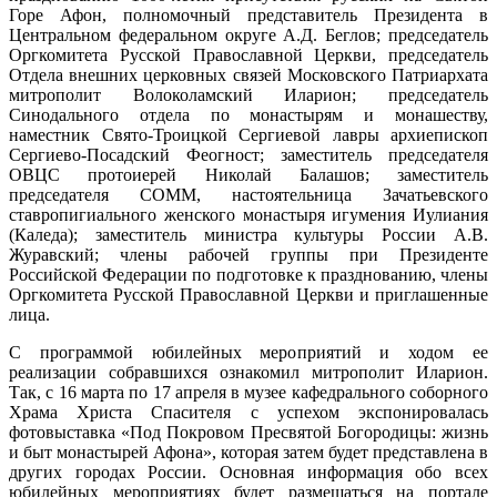
Горе Афон, полномочный представитель Президента в
Центральном федеральном округе А.Д. Беглов; председатель
Оргкомитета Русской Православной Церкви, председатель
Отдела внешних церковных связей Московского Патриархата
митрополит Волоколамский Иларион; председатель
Синодального отдела по монастырям и монашеству,
наместник Свято-Троицкой Сергиевой лавры архиепископ
Сергиево-Посадский Феогност; заместитель председателя
ОВЦС протоиерей Николай Балашов; заместитель
председателя СОММ, настоятельница Зачатьевского
ставропигиального женского монастыря игумения Иулиания
(Каледа); заместитель министра культуры России А.В.
Журавский; члены рабочей группы при Президенте
Российской Федерации по подготовке к празднованию, члены
Оргкомитета Русской Православной Церкви и приглашенные
лица.
С программой юбилейных мероприятий и ходом ее
реализации собравшихся ознакомил митрополит Иларион.
Так, с 16 марта по 17 апреля в музее кафедрального соборного
Храма Христа Спасителя с успехом экспонировалась
фотовыставка «Под Покровом Пресвятой Богородицы: жизнь
и быт монастырей Афона», которая затем будет представлена в
других городах России. Основная информация обо всех
юбилейных мероприятиях будет размещаться на портале