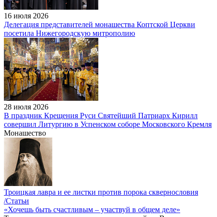
16 июля 2026
Делегация представителей монашества Коптской Церкви
посетила Нижегородскую митрополию
28 июля 2026
В праздник Крещения Руси Святейший Патриарх Кирилл
совершил Литургию в Успенском соборе Московского Кремля
Монашество
Троицкая лавра и ее листки против порока сквернословия
/Статьи
«Хочешь быть счастливым – участвуй в общем деле»