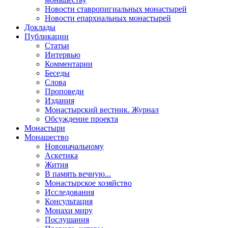
Новости ставропигиальных монастырей
Новости епархиальных монастырей
Доклады
Публикации
Статьи
Интервью
Комментарии
Беседы
Слова
Проповеди
Издания
Монастырский вестник. Журнал
Обсуждение проекта
Монастыри
Монашество
Новоначальному
Аскетика
Жития
В память вечную...
Монастырское хозяйство
Исследования
Консультация
Монахи миру
Послушания