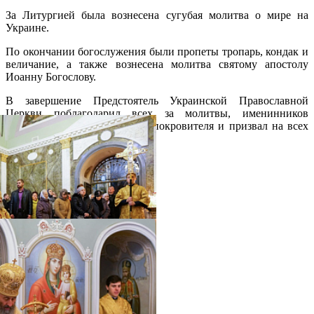
За Литургией была вознесена сугубая молитва о мире на
Украине.
По окончании богослужения были пропеты тропарь, кондак и
величание, а также вознесена молитва святому апостолу
Иоанну Богослову.
В завершение Предстоятель Украинской Православной
Церкви поблагодарил всех за молитвы, именинников
поздравил с днем Небесного покровителя и призвал на всех
Божие благословение.
Распечатать
Фото