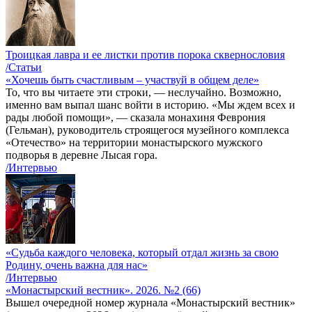
Троицкая лавра и ее листки против порока сквернословия
/Статьи
«Хочешь быть счастливым – участвуй в общем деле»
То, что вы читаете эти строки, — неслучайно. Возможно,
именно вам выпал шанс войти в историю. «Мы ждем всех и
рады любой помощи», — сказала монахиня Феврония
(Гельман), руководитель строящегося музейного комплекса
«Отечество» на территории монастырского мужского
подворья в деревне Лысая гора.
/Интервью
«Судьба каждого человека, который отдал жизнь за свою
Родину, очень важна для нас»
/Интервью
«Монастырский вестник». 2026. №2 (66)
Вышел очередной номер журнала «Монастырский вестник»