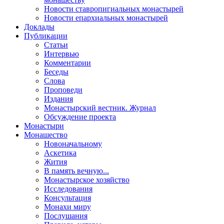
Новости ставропигиальных монастырей
Новости епархиальных монастырей
Доклады
Публикации
Статьи
Интервью
Комментарии
Беседы
Слова
Проповеди
Издания
Монастырский вестник. Журнал
Обсуждение проекта
Монастыри
Монашество
Новоначальному
Аскетика
Жития
В память вечную...
Монастырское хозяйство
Исследования
Консультация
Монахи миру
Послушания