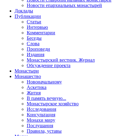
Новости епархиальных монастырей
Доклады
Публикации
Статьи
Интервью
Комментарии
Беседы
Слова
Проповеди
Издания
Монастырский вестник. Журнал
Обсуждение проекта
Монастыри
Монашество
Новоначальному
Аскетика
Жития
В память вечную...
Монастырское хозяйство
Исследования
Консультация
Монахи миру
Послушания
Правила, уставы