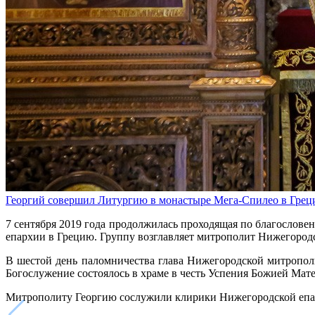
Георгий совершил Литургию в монастыре Мега-Спилео в Грец
7 сентября 2019 года продолжилась проходящая по благослов
епархии в Грецию. Группу возглавляет митрополит Нижегород
В шестой день паломничества глава Нижегородской митропо
Богослужение состоялось в храме в честь Успения Божией Мате
Митрополиту Георгию сослужили клирики Нижегородской епа