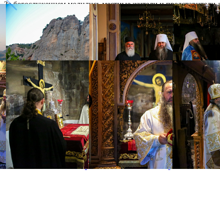
За богослужением молились местные жители и представители д
Распечатать
Фото