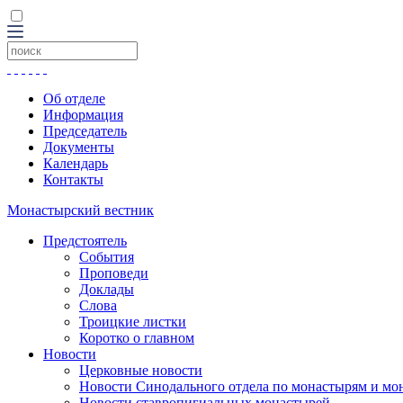
Об отделе
Информация
Председатель
Документы
Календарь
Контакты
Монастырский вестник
Предстоятель
События
Проповеди
Доклады
Слова
Троицкие листки
Коротко о главном
Новости
Церковные новости
Новости Синодального отдела по монастырям и мо
Новости ставропигиальных монастырей