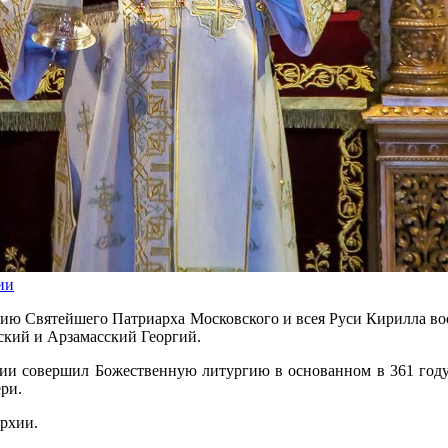
ии
ению Святейшего Патриарха Московского и всея Руси Кирилла в
ский и Арзамасский Георгий.
лии совершил Божественную литургию в основанном в 361 год
ри.
рхии.