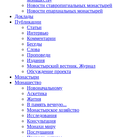
Новости ставропигиальных монастырей
Новости епархиальных монастырей
Доклады
Публикации
Статьи
Интервью
Комментарии
Беседы
Слова
Проповеди
Издания
Монастырский вестник. Журнал
Обсуждение проекта
Монастыри
Монашество
Новоначальному
Аскетика
Жития
В память вечную...
Монастырское хозяйство
Исследования
Консультация
Монахи миру
Послушания