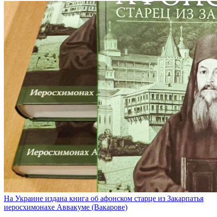
На Украине издана книга об афонском старце из Закарпатья
иеросхимонахе Аввакуме (Вакарове)