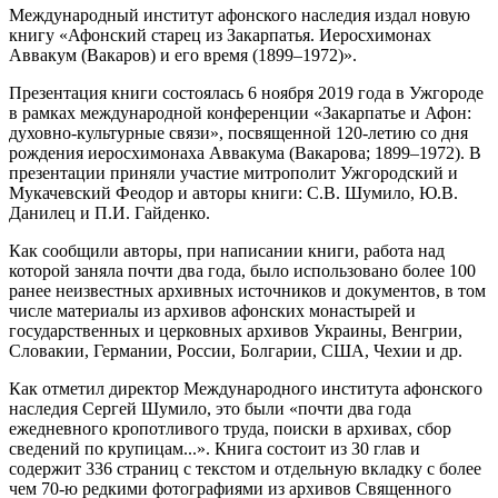
Международный институт афонского наследия издал новую
книгу «Афонский старец из Закарпатья. Иеросхимонах
Аввакум (Вакаров) и его время (1899–1972)».
Презентация книги состоялась 6 ноября 2019 года в Ужгороде
в рамках международной конференции «Закарпатье и Афон:
духовно-культурные связи», посвященной 120-летию со дня
рождения иеросхимонаха Аввакума (Вакарова; 1899–1972). В
презентации приняли участие митрополит Ужгородский и
Мукачевский Феодор и авторы книги: С.В. Шумило, Ю.В.
Данилец и П.И. Гайденко.
Как сообщили авторы, при написании книги, работа над
которой заняла почти два года, было использовано более 100
ранее неизвестных архивных источников и документов, в том
числе материалы из архивов афонских монастырей и
государственных и церковных архивов Украины, Венгрии,
Словакии, Германии, России, Болгарии, США, Чехии и др.
Как отметил директор Международного института афонского
наследия Сергей Шумило, это были «почти два года
ежедневного кропотливого труда, поиски в архивах, сбор
сведений по крупицам...». Книга состоит из 30 глав и
содержит 336 страниц с текстом и отдельную вкладку с более
чем 70-ю редкими фотографиями из архивов Священного