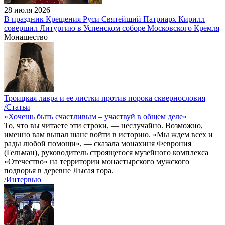
28 июля 2026
В праздник Крещения Руси Святейший Патриарх Кирилл
совершил Литургию в Успенском соборе Московского Кремля
Монашество
Троицкая лавра и ее листки против порока сквернословия
/Статьи
«Хочешь быть счастливым – участвуй в общем деле»
То, что вы читаете эти строки, — неслучайно. Возможно,
именно вам выпал шанс войти в историю. «Мы ждем всех и
рады любой помощи», — сказала монахиня Феврония
(Гельман), руководитель строящегося музейного комплекса
«Отечество» на территории монастырского мужского
подворья в деревне Лысая гора.
/Интервью