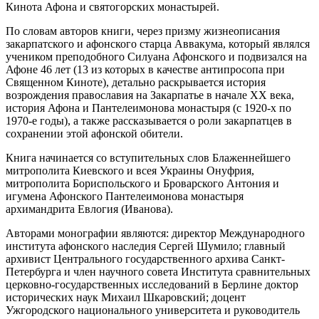
Кинота Афона и святогорских монастырей.
По словам авторов книги, через призму жизнеописания
закарпатского и афонского старца Аввакума, который являлся
учеником преподобного Силуана Афонского и подвизался на
Афоне 46 лет (13 из которых в качестве антипросопа при
Священном Киноте), детально раскрывается история
возрождения православия на Закарпатье в начале ХХ века,
история Афона и Пантелеимонова монастыря (с 1920-х по
1970-е годы), а также рассказывается о роли закарпатцев в
сохранении этой афонской обители.
Книга начинается со вступительных слов Блаженнейшего
митрополита Киевского и всея Украины Онуфрия,
митрополита Бориспольского и Броварского Антония и
игумена Афонского Пантелеимонова монастыря
архимандрита Евлогия (Иванова).
Авторами монографии являются: директор Международного
института афонского наследия Сергей Шумило; главный
архивист Центрального государственного архива Санкт-
Петербурга и член научного совета Института сравнительных
церковно-государственных исследований в Берлине доктор
исторических наук Михаил Шкаровский; доцент
Ужгородского национального университета и руководитель