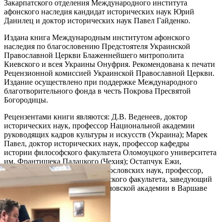
Закарпатского отделения Международного института
афонского наследия кандидат исторических наук Юрий
Данилец и доктор исторических наук Павел Гайденко.
Издана книга Международным институтом афонского
наследия по благословению Предстоятеля Украинской
Православной Церкви Блаженнейшего митрополита
Киевского и всея Украины Онуфрия. Рекомендована к печати
Рецензионной комиссией Украинской Православной Церкви.
Издание осуществлено при поддержке Международного
благотворительного фонда в честь Покрова Пресвятой
Богородицы.
Рецензентами книги являются: Д.В. Веденеев, доктор
исторических наук, профессор Национальной академии
руководящих кадров культуры и искусств (Украина); Марек
Павел, доктор исторических наук, профессор кафедры
истории философского факультета Оломоуцкого университета
им. Франтишека Палацкого (Чехия); Остапчук Ежи,
хабилитированный доктор богословских наук, профессор,
декан православного богословского факультета, заведующий
кафедрой Христианской богословской академии в Варшаве
(Польша).
Распечатать