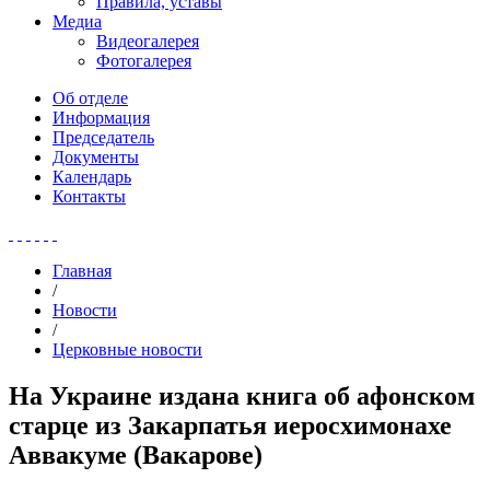
Правила, уставы
Медиа
Видеогалерея
Фотогалерея
Об отделе
Информация
Председатель
Документы
Календарь
Контакты
Главная
/
Новости
/
Церковные новости
На Украине издана книга об афонском
старце из Закарпатья иеросхимонахе
Аввакуме (Вакарове)