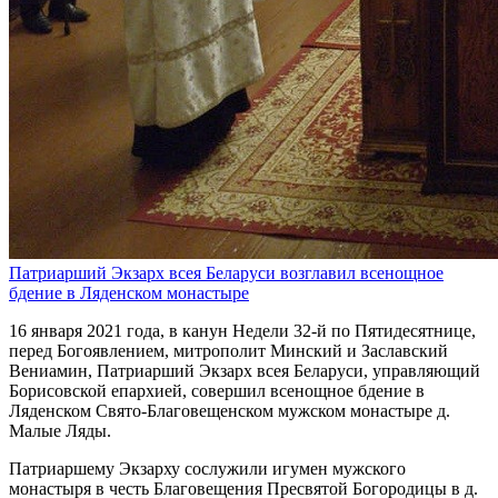
Патриарший Экзарх всея Беларуси возглавил всенощное
бдение в Ляденском монастыре
16 января 2021 года, в канун Недели 32-й по Пятидесятнице,
перед Богоявлением, митрополит Минский и Заславский
Вениамин, Патриарший Экзарх всея Беларуси, управляющий
Борисовской епархией, совершил всенощное бдение в
Ляденском Свято-Благовещенском мужском монастыре д.
Малые Ляды.
Патриаршему Экзарху сослужили игумен мужского
монастыря в честь Благовещения Пресвятой Богородицы в д.