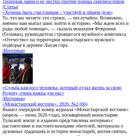
Троицкая лавра и ее листки против порока сквернословия
/Статьи
«Хочешь быть счастливым – участвуй в общем деле»
То, что вы читаете эти строки, — неслучайно. Возможно,
именно вам выпал шанс войти в историю. «Мы ждем всех и
рады любой помощи», — сказала монахиня Феврония
(Гельман), руководитель строящегося музейного комплекса
«Отечество» на территории монастырского мужского
подворья в деревне Лысая гора.
/Интервью
«Судьба каждого человека, который отдал жизнь за свою
Родину, очень важна для нас»
/Интервью
«Монастырский вестник». 2026. №2 (66)
Вышел очередной номер журнала «Монастырский вестник»
(апрель — июнь 2026 года), посвящённый монастырям
Тульской земли: в издании представлены интервью с
настоятелями и настоятельницами обителей, материалы о
духовных традициях и истории монастырей, жития святых,