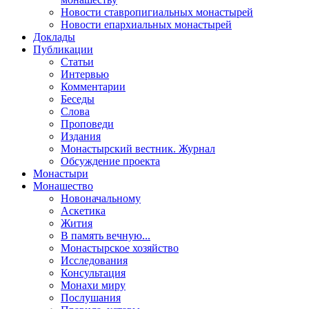
Новости ставропигиальных монастырей
Новости епархиальных монастырей
Доклады
Публикации
Статьи
Интервью
Комментарии
Беседы
Слова
Проповеди
Издания
Монастырский вестник. Журнал
Обсуждение проекта
Монастыри
Монашество
Новоначальному
Аскетика
Жития
В память вечную...
Монастырское хозяйство
Исследования
Консультация
Монахи миру
Послушания