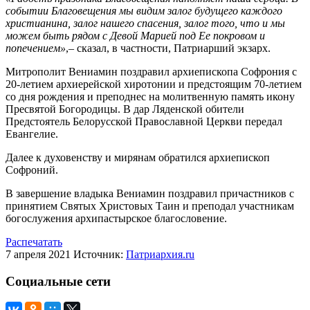
событии Благовещения мы видим залог будущего каждого
христианина, залог нашего спасения, залог того, что и мы
можем быть рядом с Девой Марией под Ее покровом и
попечением»
,– сказал, в частности, Патриарший экзарх.
Митрополит Вениамин поздравил архиепископа Софрония с
20-летием архиерейской хиротонии и предстоящим 70-летием
со дня рождения и преподнес на молитвенную память икону
Пресвятой Богородицы. В дар Ляденской обители
Предстоятель Белорусской Православной Церкви передал
Евангелие.
Далее к духовенству и мирянам обратился архиепископ
Софроний.
В завершение владыка Вениамин поздравил причастников с
принятием Святых Христовых Таин и преподал участникам
богослужения архипастырское благословение.
Распечатать
7 апреля 2021
Источник:
Патриархия.ru
Социальные сети