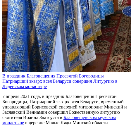
В праздник Благовещения Пресвятой Богородицы
Патриарший экзарх всея Беларуси совершил Литургию в
Ляденском монастыре
7 апреля 2021 года, в праздник Благовещения Пресвятой
Богородицы, Патриарший экзарх всея Беларуси, временный
управляющий Борисовской епархией митрополит Минский и
Заславский Вениамин совершил Божественную литургию
святителя Иоанна Златоуста в
Благовещенском мужском
монастыре
в деревне Малые Ляды Минской области.