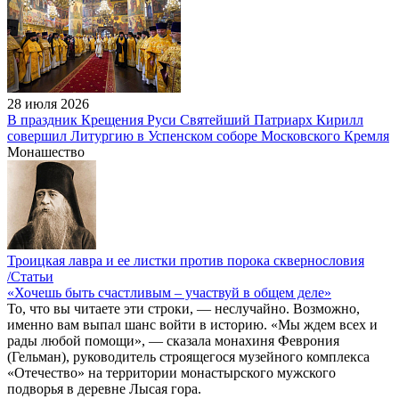
28 июля 2026
В праздник Крещения Руси Святейший Патриарх Кирилл
совершил Литургию в Успенском соборе Московского Кремля
Монашество
Троицкая лавра и ее листки против порока сквернословия
/Статьи
«Хочешь быть счастливым – участвуй в общем деле»
То, что вы читаете эти строки, — неслучайно. Возможно,
именно вам выпал шанс войти в историю. «Мы ждем всех и
рады любой помощи», — сказала монахиня Феврония
(Гельман), руководитель строящегося музейного комплекса
«Отечество» на территории монастырского мужского
подворья в деревне Лысая гора.