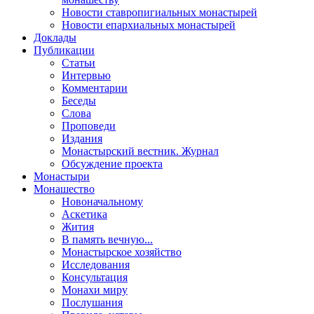
Новости ставропигиальных монастырей
Новости епархиальных монастырей
Доклады
Публикации
Статьи
Интервью
Комментарии
Беседы
Слова
Проповеди
Издания
Монастырский вестник. Журнал
Обсуждение проекта
Монастыри
Монашество
Новоначальному
Аскетика
Жития
В память вечную...
Монастырское хозяйство
Исследования
Консультация
Монахи миру
Послушания