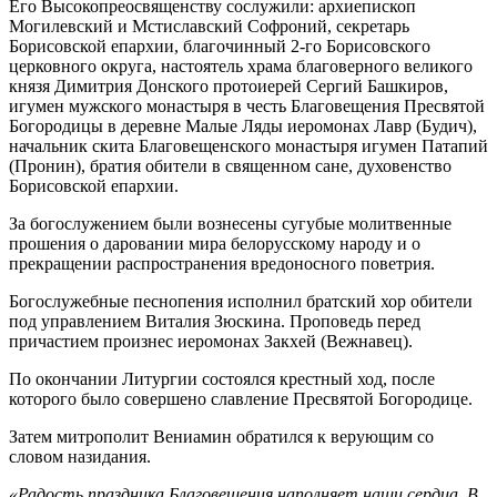
Его Высокопреосвященству сослужили: архиепископ
Могилевский и Мстиславский Софроний, секретарь
Борисовской епархии, благочинный 2-го Борисовского
церковного округа, настоятель храма благоверного великого
князя Димитрия Донского протоиерей Сергий Башкиров,
игумен мужского монастыря в честь Благовещения Пресвятой
Богородицы в деревне Малые Ляды иеромонах Лавр (Будич),
начальник скита Благовещенского монастыря игумен Патапий
(Пронин), братия обители в священном сане, духовенство
Борисовской епархии.
За богослужением были вознесены сугубые молитвенные
прошения о даровании мира белорусскому народу и о
прекращении распространения вредоносного поветрия.
Богослужебные песнопения исполнил братский хор обители
под управлением Виталия Зюскина. Проповедь перед
причастием произнес иеромонах Закхей (Вежнавец).
По окончании Литургии состоялся крестный ход, после
которого было совершено славление Пресвятой Богородице.
Затем митрополит Вениамин обратился к верующим со
словом назидания.
«Радость праздника Благовещения наполняет наши сердца. В