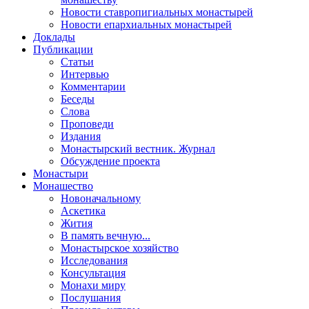
Новости ставропигиальных монастырей
Новости епархиальных монастырей
Доклады
Публикации
Статьи
Интервью
Комментарии
Беседы
Слова
Проповеди
Издания
Монастырский вестник. Журнал
Обсуждение проекта
Монастыри
Монашество
Новоначальному
Аскетика
Жития
В память вечную...
Монастырское хозяйство
Исследования
Консультация
Монахи миру
Послушания