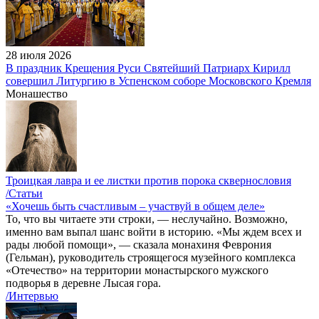
28 июля 2026
В праздник Крещения Руси Святейший Патриарх Кирилл
совершил Литургию в Успенском соборе Московского Кремля
Монашество
Троицкая лавра и ее листки против порока сквернословия
/Статьи
«Хочешь быть счастливым – участвуй в общем деле»
То, что вы читаете эти строки, — неслучайно. Возможно,
именно вам выпал шанс войти в историю. «Мы ждем всех и
рады любой помощи», — сказала монахиня Феврония
(Гельман), руководитель строящегося музейного комплекса
«Отечество» на территории монастырского мужского
подворья в деревне Лысая гора.
/Интервью