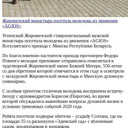
Жировичский монастырь посетила молодежь из движения
«AGIOS»
Успенский Жировичский ставропигиальный мужской
монастырь посетила молодежь из движения «AGIOS»
Всехсвятского прихода г. Минска Республики Беларусь.
По благословению настоятеля прихода протоиерея Федора
Повного молодые прихожане отправились помолиться к
чудотворной Жировичской иконе Божией Матери, 550-летие
со дня обретения которой отмечается в этом году и осмотрели
с экскурсией Жировичский монастырь и Минскую духовную
семинарию.
С особым трепетом столичная молодежь восприняла встречу-
беседу с архимандритом Борисом (Пирогом), во время
которой обсуждались важнейшие вопросы духовной жизни в
условиях тревожных событий 2020 года.
Ребята посетили подворье обители – усадьбу Солтана, где на
площади 55 га раскинулся «Эдемский сад» с яблоневым
садом, дендропарком и зоопарком.