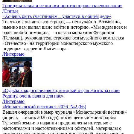
Троицкая лавра и ее листки против порока сквернословия
/Статьи
«Хочешь быть счастливым – участвуй в общем деле»
То, что вы читаете эти строки, — неслучайно. Возможно,
именно вам выпал шанс войти в историю. «Мы ждем всех и
рады любой помощи», — сказала монахиня Феврония
(Гельман), руководитель строящегося музейного комплекса
«Отечество» на территории монастырского мужского
подворья в деревне Лысая гора.
/Интервью
«Судьба каждого человека, который отдал жизнь за свою
Родину, очень важна для нас»
/Интервью
«Монастырский вестник». 2026. №2 (66)
Вышел очередной номер журнала «Монастырский вестник»
(апрель — июнь 2026 года), посвящённый монастырям
Тульской земли: в издании представлены интервью с
настоятелями и настоятельницами обителей, материалы о
духовных традициях и истории монастырей, жития святых,