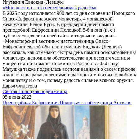
Игумения Евдокия (Левшук)
«Монашество – это неисчерпаемая радость»
В 2025 году исполняется 900 лет со дня основания Полоцкого
Спасо-Евфросиниевского монастыря – монашеской
жемчужины Белой Руси. В преддверии дней памяти
преподобной Евфросинии Полоцкой 5-6 июня (н. с.)
публикуем для читателей сайта интервью из журнала
«Монастырский вестник»: настоятельница Спасо-
Евфросиниевской обители игумения Евдокия (Левшук)
рассказала, как отмечают сестры день памяти основательницы
монастыря, вспомнила обстоятельства принесения частицы
мощей святой княжны-инокини в Россию в 2024 году.
Матушка также поделилась воспоминаниями о своем приходе
в монастырь, размышлениями о важности молитвы, о любви к
монашеству и о том, почему радость сильнее всякого оружия.
Дарья Филатова
Святая Полоцкая подвижница
05 июня 2022
Преподобная Евфросиния Полоцкая – собеседница Ангелов