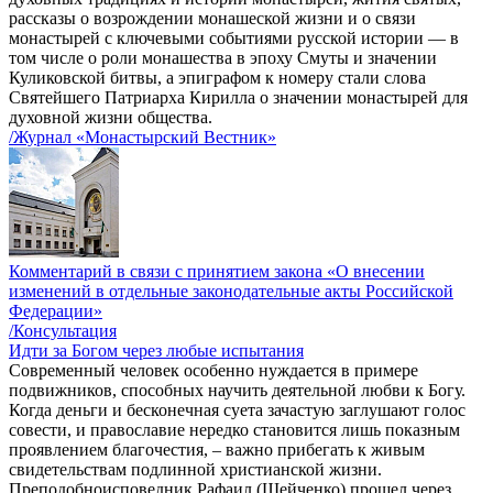
рассказы о возрождении монашеской жизни и о связи
монастырей с ключевыми событиями русской истории — в
том числе о роли монашества в эпоху Смуты и значении
Куликовской битвы, а эпиграфом к номеру стали слова
Святейшего Патриарха Кирилла о значении монастырей для
духовной жизни общества.
/Журнал «Монастырский Вестник»
Комментарий в связи с принятием закона «О внесении
изменений в отдельные законодательные акты Российской
Федерации»
/Консультация
Идти за Богом через любые испытания
Современный человек особенно нуждается в примере
подвижников, способных научить деятельной любви к Богу.
Когда деньги и бесконечная суета зачастую заглушают голос
совести, и православие нередко становится лишь показным
проявлением благочестия, – важно прибегать к живым
свидетельствам подлинной христианской жизни.
Преподобноисповедник Рафаил (Шейченко) прошел через