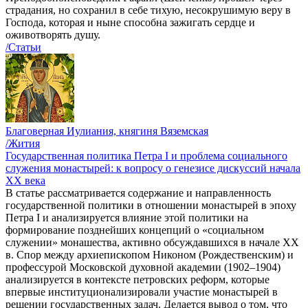
страдания, но сохранил в себе тихую, несокрушимую веру в
Господа, которая и ныне способна зажигать сердце и
оживотворять душу.
/Статьи
Благоверная Иулиания, княгиня Вяземская
/Жития
Государственная политика Петра I и проблема социального
служения монастырей: к вопросу о генезисе дискуссий начала
ХХ века
В статье рассматривается содержание и направленность
государственной политики в отношении монастырей в эпоху
Петра I и анализируется влияние этой политики на
формирование позднейших концепций о «социальном
служении» монашества, активно обсуждавшихся в начале XX
в. Спор между архиепископом Никоном (Рождественским) и
профессурой Московской духовной академии (1902–1904)
анализируется в контексте петровских реформ, которые
впервые институционализировали участие монастырей в
решении государственных задач. Делается вывод о том, что