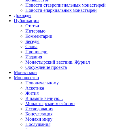
Новости ставропигиальных монастырей
Новости епархиальных монастырей
Доклады
Публикации
Статьи
Интервью
Комментарии
Беседы
Слова
Проповеди
Издания
Монастырский вестник. Журнал
Обсуждение проекта
Монастыри
Монашество
Новоначальному
Аскетика
Жития
В память вечную...
Монастырское хозяйство
Исследования
Консультация
Монахи миру
Послушания