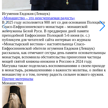
Игумения Евдокия (Левшук)
«Монашество – это неисчерпаемая радость»
В 2025 году исполняется 900 лет со дня основания Полоцкого
Спасо-Евфросиниевского монастыря – монашеской
жемчужины Белой Руси. В преддверии дней памяти
преподобной Евфросинии Полоцкой 5-6 июня (н. с.)
публикуем для читателей сайта интервью из журнала
«Монастырский вестник»: настоятельница Спасо-
Евфросиниевской обители игумения Евдокия (Левшук)
рассказала, как отмечают сестры день памяти основательницы
монастыря, вспомнила обстоятельства принесения частицы
мощей святой княжны-инокини в Россию в 2024 году.
Матушка также поделилась воспоминаниями о своем приходе
в монастырь, размышлениями о важности молитвы, о любви к
монашеству и о том, почему радость сильнее всякого оружия.
Прочие материалы
Монашество