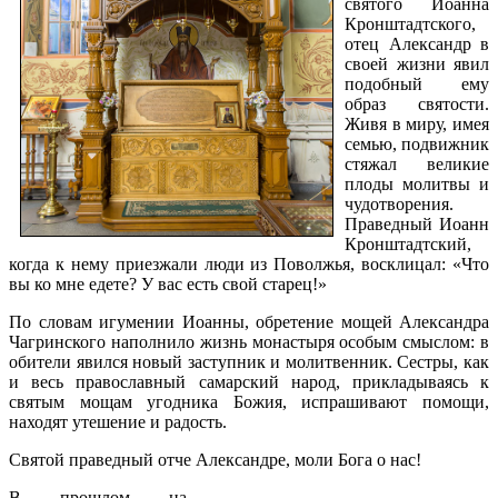
святого Иоанна
Кронштадтского,
отец Александр в
своей жизни явил
подобный ему
образ святости.
Живя в миру, имея
семью, подвижник
стяжал великие
плоды молитвы и
чудотворения.
Праведный Иоанн
Кронштадтский,
когда к нему приезжали люди из Поволжья, восклицал: «Что
вы ко мне едете? У вас есть свой старец!»
По словам игумении Иоанны, обретение мощей Александра
Чагринского наполнило жизнь монастыря особым смыслом: в
обители явился новый заступник и молитвенник. Сестры, как
и весь православный самарский народ, прикладываясь к
святым мощам угодника Божия, испрашивают помощи,
находят утешение и радость.
Святой праведный отче Александре, моли Бога о нас!
В прошлом на