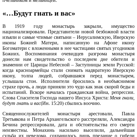
пчельником и мельницей.
«…Будут гнать и вас»
В 1919 году монастырь закрыли, имущество
национализировали. Представители новой безбожной власти
изъяли и самые чтимые святыни – Иерусалимскую, Иверскую
иконы Божией Матери, написанную на Афоне икону
Богоматери с вложенными в нее частицами святых угодников
Божиих. Воспоминания очевидцев разгрома монастыря
донесли нам свидетельство о последнем дне обители и
знамении от Царицы Небесной – Заступницы земли Русской:
когда красноармейцы стали снимать надвратную Иверскую
икону, толпа людей, собравшаяся перед монастырем,
услышала стон. Исполнители бросились в необъяснимом
страхе прочь, а люди приняли это чудо как знак скорой беды и
испытаний. Вскоре началась гражданская война, репрессии.
Слова Спасителя Господа нашего Иисуса Христа:
Меня гнали,
будут гнать и вас
(Ин. 15:20) сбылись воочию.
Священнослужителей монастыря арестовали, Павла
Третьякова и Петра Архангельского расстреляли, Александра
Бечина репрессировали, дата и обстоятельства его смерти
неизвестны. Монахинь насильно выселили, дальнейшая
судьба их неведома, сохранилось лишь предание о гибели