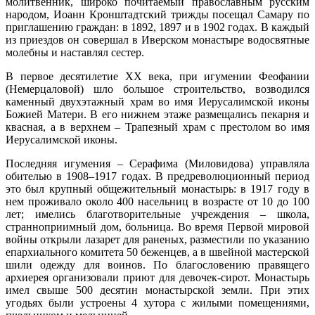
молитвенник, широко почитаемый православным русским
народом, Иоанн Кронштадтский трижды посещал Самару по
приглашению граждан: в 1892, 1897 и в 1902 годах. В каждый
из приездов он совершал в Иверском монастыре водосвятные
молебны и наставлял сестер.
В первое десятилетие ХХ века, при игумении Феофании
(Немерцаловой) шло большое строительство, возводился
каменный двухэтажный храм во имя Иерусалимской иконы
Божией Матери. В его нижнем этаже размещались пекарня и
квасная, а в верхнем – Трапезный храм с престолом во имя
Иерусалимской иконы.
Последняя игумения – Серафима (Миловидова) управляла
обителью в 1908–1917 годах. В предреволюционный период
это был крупный общежительный монастырь: в 1917 году в
нем проживало около 400 насельниц в возрасте от 10 до 100
лет; имелись благотворительные учреждения – школа,
странноприимный дом, больница. Во время Первой мировой
войны открыли лазарет для раненых, разместили по указанию
епархиального комитета 50 беженцев, а в швейной мастерской
шили одежду для воинов. По благословению правящего
архиерея организовали приют для девочек-сирот. Монастырь
имел свыше 500 десятин монастырской земли. При этих
угодьях были устроены 4 хутора с жилыми помещениями,