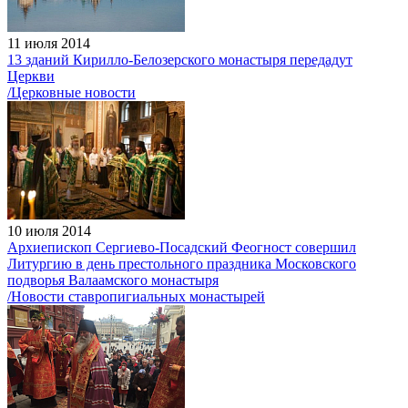
11 июля 2014
13 зданий Кирилло-Белозерского монастыря передадут
Церкви
/Церковные новости
10 июля 2014
Архиепископ Сергиево-Посадский Феогност совершил
Литургию в день престольного праздника Московского
подворья Валаамского монастыря
/Новости ставропигиальных монастырей