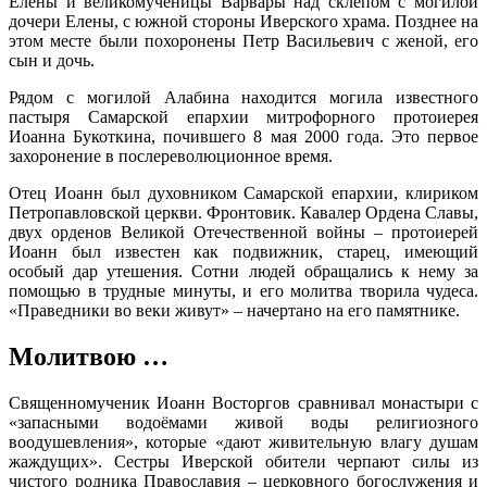
Елены и великомученицы Варвары над склепом с могилой
дочери Елены, с южной стороны Иверского храма. Позднее на
этом месте были похоронены Петр Васильевич с женой, его
сын и дочь.
Рядом с могилой Алабина находится могила известного
пастыря Самарской епархии митрофорного протоиерея
Иоанна Букоткина, почившего 8 мая 2000 года. Это первое
захоронение в послереволюционное время.
Отец Иоанн был духовником Самарской епархии, клириком
Петропавловской церкви. Фронтовик. Кавалер Ордена Славы,
двух орденов Великой Отечественной войны – протоиерей
Иоанн был известен как подвижник, старец, имеющий
особый дар утешения. Сотни людей обращались к нему за
помощью в трудные минуты, и его молитва творила чудеса.
«Праведники во веки живут» – начертано на его памятнике.
Молитвою …
Священномученик Иоанн Восторгов сравнивал монастыри с
«запасными водоёмами живой воды религиозного
воодушевления», которые «дают живительную влагу душам
жаждущих». Сестры Иверской обители черпают силы из
чистого родника Православия – церковного богослужения и