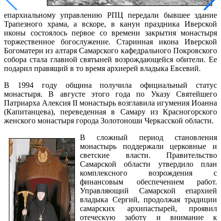
епархиальному управлению РПЦ передали бывшее здание
Трапезного храма, а вскоре, в канун праздника Иверской
иконы состоялось первое со времени закрытия монастыря
торжественное богослужение. Старинная икона Иверской
Богоматери из алтаря Самарского кафедрального Покровского
собора стала главной святыней возрождающейся обители. Ее
подарил правящий в то время архиерей владыка Евсевий.
В 1994 году община получила официальный статус
монастыря. В августе этого года по Указу Святейшего
Патриарха Алексия II монастырь возглавила игумения Иоанна
(Капитанцева), переведенная в Самару из Красногорского
женского монастыря города Золотоноши Черкасской области.
В сложный период становления
монастырь поддержали церковные и
светские власти. Правительство
Самарской области утвердило план
комплексного возрождения с
финансовым обеспечением работ.
Управляющий Самарской епархией
владыка Сергий, продолжая традиции
самарских архипастырей, проявил
отеческую заботу и внимание к