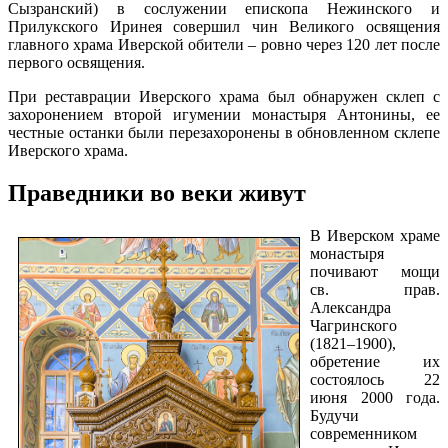
Сызранский) в сослужении епископа Нежинского и
Прилукского Иринея совершил чин Великого освящения
главного храма Иверской обители – ровно через 120 лет после
первого освящения.
При реставрации Иверского храма был обнаружен склеп с
захоронением второй игумении монастыря Антонины, ее
честные останки были перезахоронены в обновленном склепе
Иверского храма.
Праведники во веки живут
В Иверском храме
монастыря
почивают мощи
св. прав.
Александра
Чагринского
(1821–1900),
обретение их
состоялось 22
июня 2000 года.
Будучи
современником