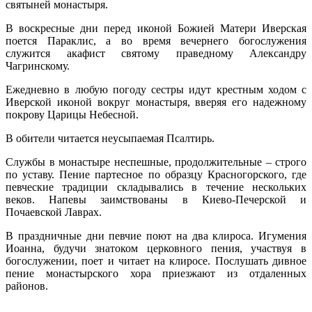
святыней монастыря.
В воскресные дни перед иконой Божией Матери Иверская
поется Параклис, а во время вечернего богослужения
служится акафист святому праведному Александру
Чагринскому.
Ежедневно в любую погоду сестры идут крестным ходом с
Иверской иконой вокруг монастыря, вверяя его надежному
покрову Царицы Небесной.
В обители читается неусыпаемая Псалтирь.
Службы в монастыре неспешные, продолжительные – строго
по уставу. Пение партесное по образцу Красногорского, где
певческие традиции складывались в течение нескольких
веков. Напевы заимствованы в Киево-Печерской и
Почаевской Лаврах.
В праздничные дни певчие поют на два клироса. Игумения
Иоанна, будучи знатоком церковного пения, участвуя в
богослужении, поет и читает на клиросе. Послушать дивное
пение монастырского хора приезжают из отдаленных
районов.