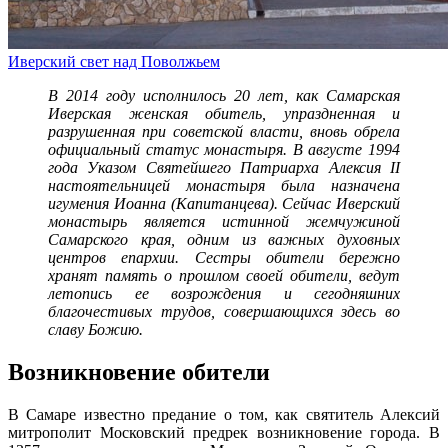
Иверский свет над Поволжьем
В 2014 году исполнилось 20 лет, как Самарская
Иверская женская обитель, упраздненная и
разрушенная при советской власти, вновь обрела
официальный статус монастыря. В августе 1994
года Указом Святейшего Патриарха Алексия II
настоятельницей монастыря была назначена
игумения Иоанна (Капитанцева). Сейчас Иверский
монастырь является истинной жемчужиной
Самарского края, одним из важных духовных
центров епархии. Сестры обители бережно
хранят память о прошлом своей обители, ведут
летопись ее возрождения и сегодняшних
благочестивых трудов, совершающихся здесь во
славу Божию.
Возникновение обители
В Самаре известно предание о том, как святитель Алексий
митрополит Московский предрек возникновение города. В