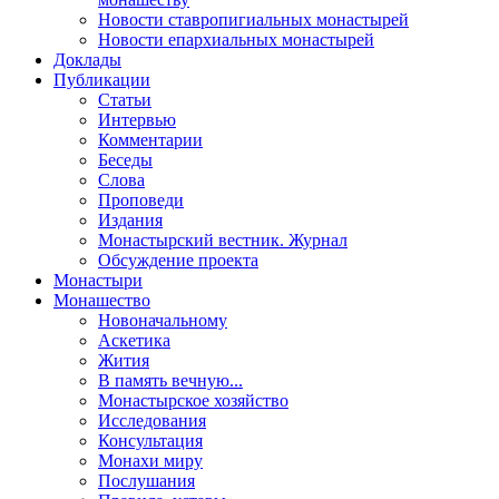
Новости ставропигиальных монастырей
Новости епархиальных монастырей
Доклады
Публикации
Статьи
Интервью
Комментарии
Беседы
Слова
Проповеди
Издания
Монастырский вестник. Журнал
Обсуждение проекта
Монастыри
Монашество
Новоначальному
Аскетика
Жития
В память вечную...
Монастырское хозяйство
Исследования
Консультация
Монахи миру
Послушания