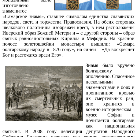
изготовлено
знаменитое
«Самарское знамя», ставшее символом единства славянских
народов, света и торжества Православия. На обеих сторонах
шелкового полотнища изображен крест, в нем расположены
Иверский образ Божией Матери и – с другой стороны – образ
святых равноапостольных Кирилла и Мефодия. На красной
полосе золотошвейки монастыря вышили: «Самара
болгарскому народу в 1876 году», на синей – «Да воскреснет
Бог и расточатся врази Его».
Знамя было вручено
болгарскому
ополчению. Спасенное
несколькими
знаменосцами в боях и
пропитанное кровью
их смертельных ран,
оно хранится в
военно-историческом
музее Софии и
почитается болгарами
как национальная
святыня. В 2008 году делегация депутатов Народного
Собрания Болгарии передала его копию возрожденному