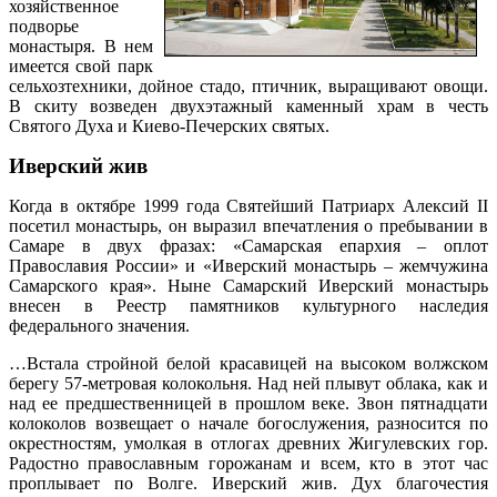
хозяйственное
подворье
монастыря. В нем
имеется свой парк
сельхозтехники, дойное стадо, птичник, выращивают овощи.
В скиту возведен двухэтажный каменный храм в честь
Святого Духа и Киево-Печерских святых.
Иверский
жив
Когда в октябре 1999 года Святейший Патриарх Алексий II
посетил монастырь, он выразил впечатления о пребывании в
Самаре в двух фразах: «Самарская епархия – оплот
Православия России» и «Иверский монастырь – жемчужина
Самарского края». Ныне Самарский Иверский монастырь
внесен в Реестр памятников культурного наследия
федерального значения.
…Встала стройной белой красавицей на высоком волжском
берегу 57-метровая колокольня. Над ней плывут облака, как и
над ее предшественницей в прошлом веке. Звон пятнадцати
колоколов возвещает о начале богослужения, разносится по
окрестностям, умолкая в отлогах древних Жигулевских гор.
Радостно православным горожанам и всем, кто в этот час
проплывает по Волге. Иверский жив. Дух благочестия