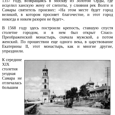
1357 году, возвращаясь в Москву из Золотой Орды, где
исцелил ханскую жену от слепоты, у слияния рек Волги и
Самары святитель произнес: «На этом месте будет город
великий, в котором просияет благочестие, и этот город
никогда и никем разорен не будет».
В 1568 году здесь построили крепость, ставшую спустя
столетие городом, и в нем был открыт Спасо-
Преображенский монастырь, сначала мужской, а потом
женский. По прошествии еще одного века, в царствование
Екатерины II, этот монастырь, как и многие другие,
упразднили.
К середине
XIX
столетия
уездная
Самара не
отличалась
большим