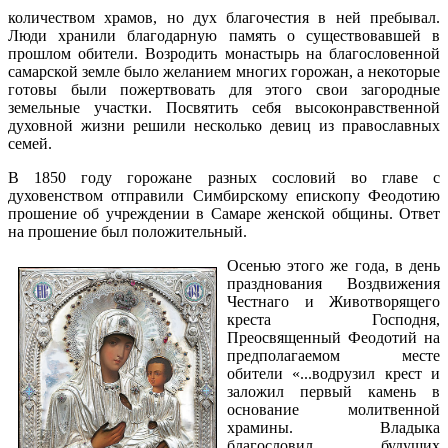
количеством храмов, но дух благочестия в ней пребывал.
Люди хранили благодарную память о существовавшей в
прошлом обители. Возродить монастырь на благословенной
самарской земле было желанием многих горожан, а некоторые
готовы были пожертвовать для этого свои загородные
земельные участки. Посвятить себя высоконравственной
духовной жизни решили несколько девиц из православных
семей.
В 1850 году горожане разных сословий во главе с
духовенством отправили Симбирскому епископу Феодотию
прошение об учреждении в Самаре женской общины. Ответ
на прошение был положительный.
Осенью этого же года, в день
празднования Воздвижения
Честнаго и Животворящего
креста Господня,
Преосвященный Феодотий на
предполагаемом месте
обители «...водрузил крест и
заложил первый камень в
основание молитвенной
храмины. Владыка
благословил будущих