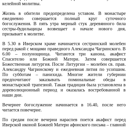
келейной молитвы.
Жизнь в обители предопределена уставом. В монастыре
ежедневно совершается полный круг суточного
богослужения. В пять утра мерный стук деревянного била
сестры-будильщицы возвещает о начале нового дня,
призывает к молитве.
В 5.30 в Иверском храме начинается сестринский молебен
перед ракой с мощами праведного Александра Чагринского. В
6.00 – полунощница. Читаются три канона, акафист
Спасителю или Божией Матери. Затем совершается
Божественная литургия. После Литургии – молебен св. прав.
Александру Чагринскому и ежедневная лития по усопшим.
По субботам – панихида. Многие жители губернии
предпочитают заказывать поминальные обеды в
монастырской трапезной. Такая традиция была установлена в
дореволюционный период и оказалась востребованной в
наши дни.
Вечернее богослужение начинается в 16.40, после него
читается повечерие.
По средам после вечерни нараспев поется акафист перед
Иверской иконой Божией Матери афонского письма – главной