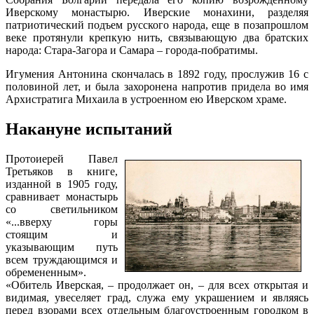
Иверскому монастырю. Иверские монахини, разделяя
патриотический подъем русского народа, еще в позапрошлом
веке протянули крепкую нить, связывающую два братских
народа: Стара-Загора и Самара – города-побратимы.
Игумения Антонина скончалась в 1892 году, прослужив 16 с
половиной лет, и была захоронена напротив придела во имя
Архистратига Михаила в устроенном ею Иверском храме.
Накануне испытаний
Протоиерей Павел
Третьяков в книге,
изданной в 1905 году,
сравнивает монастырь
со светильником
«...вверху горы
стоящим и
указывающим путь
всем труждающимся и
обремененным».
«Обитель Иверская, – продолжает он, – для всех открытая и
видимая, увеселяет град, служа ему украшением и являясь
перед взорами всех отдельным благоустроенным городком в