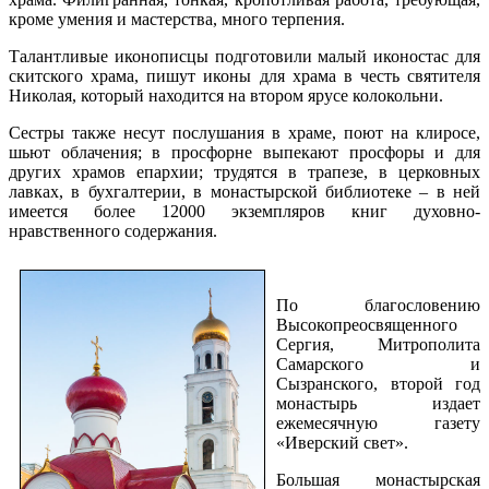
кроме умения и мастерства, много терпения.
Талантливые иконописцы подготовили малый иконостас для
скитского храма, пишут иконы для храма в честь святителя
Николая, который находится на втором ярусе колокольни.
Сестры также несут послушания в храме, поют на клиросе,
шьют облачения; в просфорне выпекают просфоры и для
других храмов епархии; трудятся в трапезе, в церковных
лавках, в бухгалтерии, в монастырской библиотеке – в ней
имеется более 12000 экземпляров книг духовно-
нравственного содержания.
По благословению
Высокопреосвященного
Сергия, Митрополита
Самарского и
Сызранского, второй год
монастырь издает
ежемесячную газету
«Иверский свет».
Большая монастырская