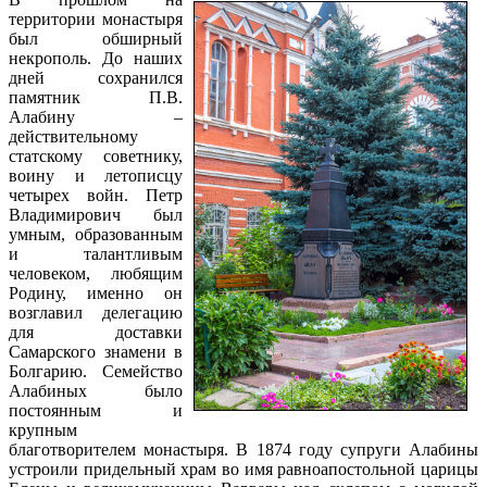
территории монастыря
был обширный
некрополь. До наших
дней сохранился
памятник П.В.
Алабину –
действительному
статскому советнику,
воину и летописцу
четырех войн. Петр
Владимирович был
умным, образованным
и талантливым
человеком, любящим
Родину, именно он
возглавил делегацию
для доставки
Самарского знамени в
Болгарию. Семейство
Алабиных было
постоянным и
крупным
благотворителем монастыря. В 1874 году супруги Алабины
устроили придельный храм во имя равноапостольной царицы