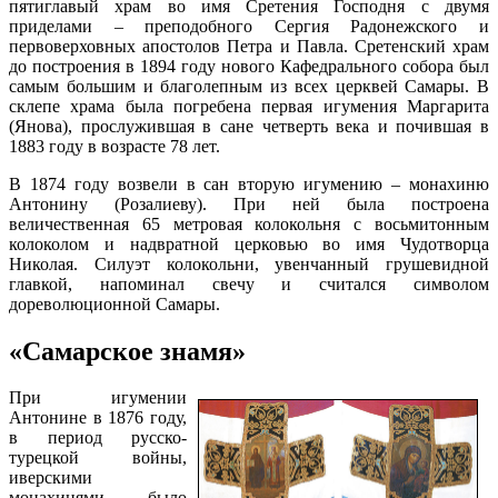
пятиглавый храм во имя Сретения Господня с двумя
приделами – преподобного Сергия Радонежского и
первоверховных апостолов Петра и Павла. Сретенский храм
до построения в 1894 году нового Кафедрального собора был
самым большим и благолепным из всех церквей Самары. В
склепе храма была погребена первая игумения Маргарита
(Янова), прослужившая в сане четверть века и почившая в
1883 году в возрасте 78 лет.
В 1874 году возвели в сан вторую игумению – монахиню
Антонину (Розалиеву). При ней была построена
величественная 65 метровая колокольня с восьмитонным
колоколом и надвратной церковью во имя Чудотворца
Николая. Силуэт колокольни, увенчанный грушевидной
главкой, напоминал свечу и считался символом
дореволюционной Самары.
«Самарское знамя»
При игумении
Антонине в 1876 году,
в период русско-
турецкой войны,
иверскими
монахинями было