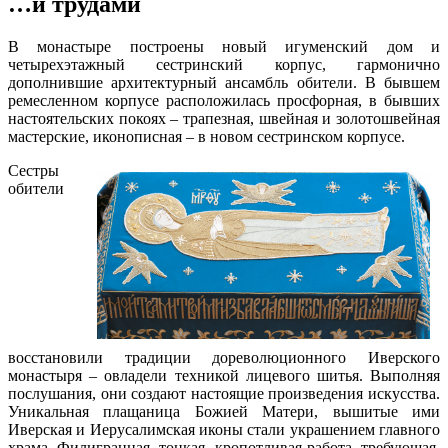
…и трудами
В монастыре построены новый игуменский дом и
четырехэтажный сестринский корпус, гармонично
дополнившие архитектурный ансамбль обители. В бывшем
ремесленном корпусе расположилась просфорная, в бывших
настоятельских покоях – трапезная, швейная и золотошвейная
мастерские, иконописная – в новом сестринском корпусе.
Сестры
обители
восстановили традиции дореволюционного Иверского
монастыря – овладели техникой лицевого шитья. Выполняя
послушания, они создают настоящие произведения искусства.
Уникальная плащаница Божией Матери, вышитые ими
Иверская и Иерусалимская иконы стали украшением главного
храма. Филигранная, тонкая, кропотливая работа, требующая,