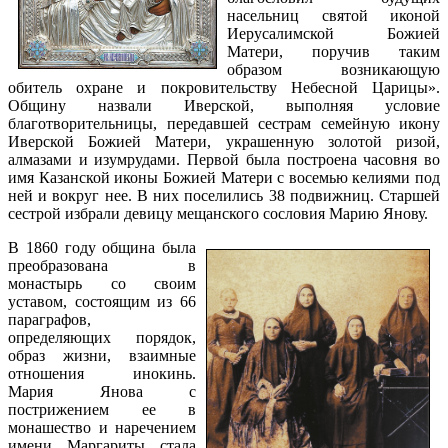
насельниц святой иконой
Иерусалимской Божией
Матери, поручив таким
образом возникающую
обитель охране и покровительству Небесной Царицы».
Общину назвали Иверской, выполняя условие
благотворительницы, передавшей сестрам семейную икону
Иверской Божией Матери, украшенную золотой ризой,
алмазами и изумрудами. Первой была построена часовня во
имя Казанской иконы Божией Матери с восемью келиями под
ней и вокруг нее. В них поселились 38 подвижниц. Старшей
сестрой избрали девицу мещанского сословия Марию Янову.
В 1860 году община была
преобразована в
монастырь со своим
уставом, состоящим из 66
параграфов,
определяющих порядок,
образ жизни, взаимные
отношения инокинь.
Мария Янова с
пострижением ее в
монашество и наречением
имени Маргариты стала