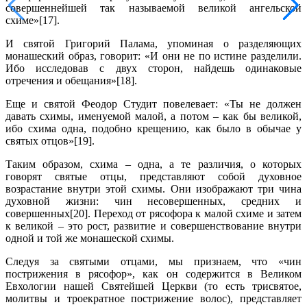
совершеннейшей так называемой великой ангельской
схиме»[17].
И святой Григорий Палама, упоминая о разделяющих
монашеский образ, говорит: «И они не по истине разделили.
Ибо исследовав с двух сторон, найдешь одинаковые
отречения и обещания»[18].
Еще и святой Феодор Студит повелевает: «Ты не должен
давать схимы, именуемой малой, а потом – как бы великой,
ибо схима одна, подобно крещению, как было в обычае у
святых отцов»[19].
Таким образом, схима – одна, а те различия, о которых
говорят святые отцы, представляют собой духовное
возрастание внутри этой схимы. Они изображают три чина
духовной жизни: чин несовершенных, средних и
совершенных[20]. Переход от рясофора к малой схиме и затем
к великой – это рост, развитие и совершенствование внутри
одной и той же монашеской схимы.
Следуя за святыми отцами, мы признаем, что «чин
пострижения в рясофор», как он содержится в Великом
Евхологии нашей Святейшей Церкви (то есть трисвятое,
молитвы и троекратное пострижение волос), представляет