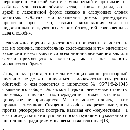
переходит от мирской жизни к монашеской и принимает на
себя все монашеские обязательства, а также и дары, как в
яркой и лаконичной форме сказано в следующих словах
молитвы: «Облецы его освящения ризою, целомудрием
препояши чресла его; всякаго воздержания яви его
подвижника» и «духовных твоих благодатей совершеннаго
дара сподоби».
Невозможно, оценивая достоинство приведенных молитв и
все их величие, пренебречь их содержанием и тем значением,
какое они имеют вместе со всем чинопоследованием как для
самого приходящего к постригу, так и для полноты
монашеского братства.
Итак, точку зрения, что имена имеющих «лишь рясофорный
постриг» не должны вноситься в монахологии священных
обителей, о чем говорится в циркуляре № 96/71/8-2-1945
Священного собора Элладской Церкви, невозможно понять,
поскольку никаких подтверждений этому мнению в
циркуляре не приводится. Мы не можем понять, какие
причины заставили Священный собор так резко выступить
против рясофорного пострига, называя его «неуместным», а
его последствия «ничуть не способствующими уважению и
почтению к традициям монашеского жительства»[13].