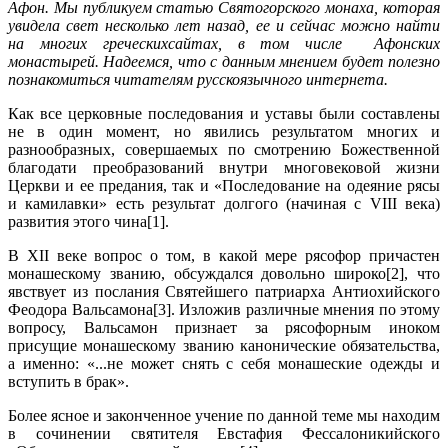
Афон. Мы публикуем статью Святогорского монаха, которая
увидела свет несколько лет назад, ее и сейчас можно найти
на многих греческихсайтах, в том числе Афонских
монастырей. Надеемся, что с данным мнением будет полезно
познакомиться читателям русскоязычного интернета.
Как все церковные последования и уставы были составлены
не в один момент, но явились результатом многих и
разнообразных, совершаемых по смотрению Божественной
благодати преобразований внутри многовековой жизни
Церкви и ее предания, так и «Последование на одеяние рясы
и камилавки» есть результат долгого (начиная с VIII века)
развития этого чина[1].
В XII веке вопрос о том, в какой мере рясофор причастен
монашескому званию, обсуждался довольно широко[2], что
явствует из послания Святейшего патриарха Антиохийского
Феодора Вальсамона[3]. Изложив различные мнения по этому
вопросу, Вальсамон признает за рясофорным иноком
присущие монашескому званию канонические обязательства,
а именно: «...не может снять с себя монашеские одежды и
вступить в брак».
Более ясное и законченное учение по данной теме мы находим
в сочинении святителя Евстафия Фессалоникийского