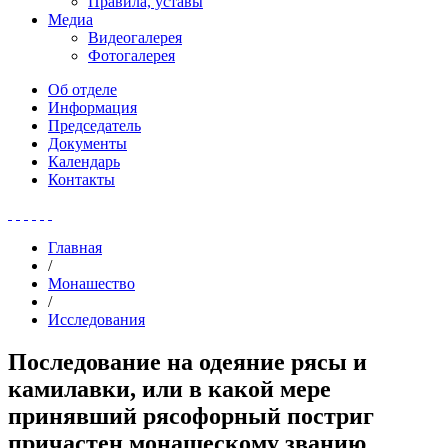
Правила, уставы
Медиа
Видеогалерея
Фотогалерея
Об отделе
Информация
Председатель
Документы
Календарь
Контакты
Главная
/
Монашество
/
Исследования
Последование на одеяние рясы и
камилавки, или в какой мере
принявший рясофорный постриг
причастен монашескому званию