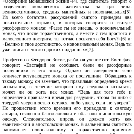
«Обозрение монашеской жизни»[4], где святитель говорит о
разделении монашеского жительства на три чина:
великосхимников, средних мантийных и новоначальных[5].
Из всего богатства рассуждений святого приведем два
показательных отрывка, в которых говорится о статусе
рясофорного монаха: «Разве ты не знаешь, о новоначальный
монах, что после торжественного, а вместе с тем простого и
малословного пострига, ты тотчас посвятил себя Богу?»[6] и:
«Велико и твое достоинство, о новоначальный монах. Ведь ты
уже вписан в число царских подданных»[7].
Профессор о. Феодорос Зисис, разбирая учение свт. Евстафия,
говорит: «Евстафий не сообщает, были ли рясофорные
послушники в его эпоху. Однако он совершенно ясно
отличает вступающего монаха от послушника. Обращаясь к
такому монаху, он замечает, что правилами определено время
испытания, в течение которого ему следовало испытать,
может ли он жить как монах. “Ведь для того тебе и
определено правилами время для раздумий, чтобы ты либо с
твердой уверенностью остался, либо ушел, если не уверен”.
По прошествии этого времени его приводили к святому
алтарю, священно благословляли и облачали в апостольскую
одежду. Следовательно, впредь он должен жить как
евангельский и апостольский монах. В дальнейшем святитель
напоминает новоначальному о торжественно принятом