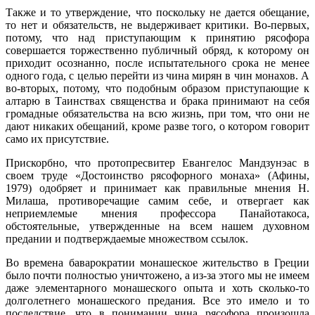
Также и то утверждение, что поскольку не дается обещание,
то нет и обязательств, не выдерживает критики. Во-первых,
потому, что над приступающим к принятию рясофора
совершается торжественно публичный обряд, к которому он
приходит осознанно, после испытательного срока не менее
одного года, с целью перейти из чина мирян в чин монахов. А
во-вторых, потому, что подобным образом приступающие к
алтарю в Таинствах священства и брака принимают на себя
громадные обязательства на всю жизнь, при том, что они не
дают никаких обещаний, кроме разве того, о котором говорит
само их присутствие.
Прискорбно, что протопресвитер Евангелос Мандзунэас в
своем труде «Достоинство рясофорного монаха» (Афины,
1979) одобряет и принимает как правильные мнения Н.
Милаша, противоречащие самим себе, и отвергает как
неприемлемые мнения профессора Панайотакоса,
обстоятельные, утвержденные на всем нашем духовном
предании и подтверждаемые множеством ссылок.
Во времена баварократии монашеское жительство в Греции
было почти полностью уничтожено, а из-за этого мы не имеем
даже элементарного монашеского опыта и хоть сколько-то
долголетнего монашеского предания. Все это имело и то
последствие, что в понимании чина рясофора произошла