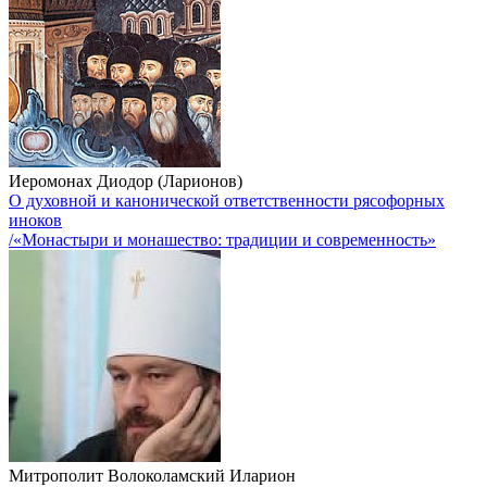
Иеромонах Диодор (Ларионов)
О духовной и канонической ответственности рясофорных
иноков
/«Монастыри и монашество: традиции и современность»
Митрополит Волоколамский Иларион