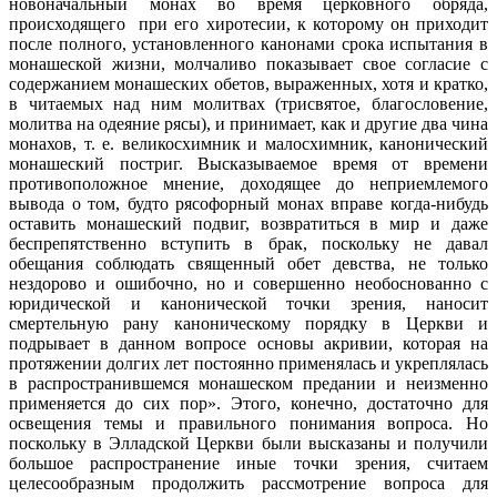
новоначальный монах во время церковного обряда,
происходящего при его хиротесии, к которому он приходит
после полного, установленного канонами срока испытания в
монашеской жизни, молчаливо показывает свое согласие с
содержанием монашеских обетов, выраженных, хотя и кратко,
в читаемых над ним молитвах (трисвятое, благословение,
молитва на одеяние рясы), и принимает, как и другие два чина
монахов, т. е. великосхимник и малосхимник, канонический
монашеский постриг. Высказываемое время от времени
противоположное мнение, доходящее до неприемлемого
вывода о том, будто рясофорный монах вправе когда-нибудь
оставить монашеский подвиг, возвратиться в мир и даже
беспрепятственно вступить в брак, поскольку не давал
обещания соблюдать священный обет девства, не только
нездорово и ошибочно, но и совершенно необоснованно с
юридической и канонической точки зрения, наносит
смертельную рану каноническому порядку в Церкви и
подрывает в данном вопросе основы акривии, которая на
протяжении долгих лет постоянно применялась и укреплялась
в распространившемся монашеском предании и неизменно
применяется до сих пор». Этого, конечно, достаточно для
освещения темы и правильного понимания вопроса. Но
поскольку в Элладской Церкви были высказаны и получили
большое распространение иные точки зрения, считаем
целесообразным продолжить рассмотрение вопроса для