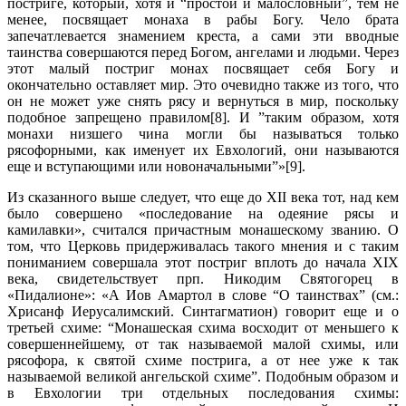
постриге, который, хотя и “простой и малословный”, тем не
менее, посвящает монаха в рабы Богу. Чело брата
запечатлевается знамением креста, а сами эти вводные
таинства совершаются перед Богом, ангелами и людьми. Через
этот малый постриг монах посвящает себя Богу и
окончательно оставляет мир. Это очевидно также из того, что
он не может уже снять рясу и вернуться в мир, поскольку
подобное запрещено правилом[8]. И ”таким образом, хотя
монахи низшего чина могли бы называться только
рясофорными, как именует их Евхологий, они называются
еще и вступающими или новоначальными”»[9].
Из сказанного выше следует, что еще до XII века тот, над кем
было совершено «последование на одеяние рясы и
камилавки», считался причастным монашескому званию. О
том, что Церковь придерживалась такого мнения и с таким
пониманием совершала этот постриг вплоть до начала XIX
века, свидетельствует прп. Никодим Святогорец в
«Пидалионе»: «А Иов Амартол в слове “О таинствах” (см.:
Хрисанф Иерусалимский. Синтагматион) говорит еще и о
третьей схиме: “Монашеская схима восходит от меньшего к
совершеннейшему, от так называемой малой схимы, или
рясофора, к святой схиме пострига, а от нее уже к так
называемой великой ангельской схиме”. Подобным образом и
в Евхологии три отдельных последования схимы: