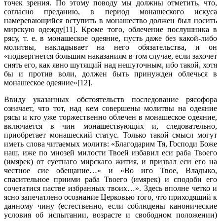
точек зрения. По этому поводу мы должны отметить, что,
согласно преданию, в период монашеского искуса
намеревающийся вступить в монашество должен был носить
мирскую одежду[11]. Кроме того, облечение послушника в
рясу, т. е. в монашеское одеяние, пусть даже без какой-либо
молитвы, накладывает на него обязательства, и он
«подвергнется большим наказаниям в том случае, если захочет
снять его, как явно шутящий над нешуточным, ибо такой, хотя
бы и против воли, должен быть принужден облечься в
монашеское одеяние»[12].
Ввиду указанных обстоятельств последование рясофора
означает, что тот, над кем совершены молитвы на одеяние
рясы и кто уже торжественно облечен в монашеское одеяние,
включается в чин монашествующих и, следовательно,
приобретает монашеский статус. Только такой смысл могут
иметь слова читаемых молитв: «Благодарим Тя, Господи Боже
наш, иже по мнозей милости Твоей избавил еси раба Твоего
(имярек) от суетнаго мирскаго жития, и призвал еси его на
честное сие обещание…» и «Во иго Твое, Владыко,
спасительное приими раба Твоего (имярек) и сподоби его
сочетатися пастве избранных твоих…». Здесь вполне четко и
ясно запечатлено осознание Церковью того, что приходящий к
данному чину (естественно, если соблюдены канонические
условия об испытании, возрасте и свободном положении)