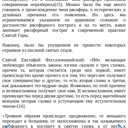
совершенная неразбериха[15]. Можно было бы еще много
говорить о происхождении чина рясофора, о исторических и
духовных причинах его появления. Но здесь мы
ограничиваемся указанием на церковное сознание о
достоинстве рясофорного пострига и на то место, какое
занимает рясофорный постриг в современной практике
Святой Горы.
Наконец, было бы упущением не привести некоторых
отрывков из писаний святых отцов.
Святой Евстафий Фессалоникийский: «Ибо желающие
любомудро объяснить законы логики сказали о трех схимах,
причем та, которая считается среди них первой, имеет
превосходство кроме прочего и в том, что через нее получают
свое совершенство и другие, то есть вторая схима и третья,
как доказывают это мудрые люди. Возможно, по этой причине
и великосхимник получает свое имя. И великосхимник имеет
преимущества перед двумя другими, то есть перед мантийным
монахом (вторая схима) и уступающим ему вступительным
чином»[16].
«Трояким образом происходит продвижение, от меньшего
переходит к большему, от малосхимника и так называемого
рясофорного к постригу в святую схиму, а от него к