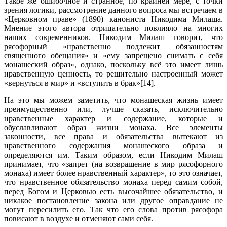
Такое же ошибочное и странное, по крайней мере, с точки
зрения логики, рассмотрение данного вопроса мы встречаем в
«Церковном праве» (1890) канониста Никодима Милаша.
Мнение этого автора отрицательно повлияло на многих
наших современников. Никодим Милаш говорит, что
рясофорный «нравственно подлежит обязанностям
священного обещания» и «ему запрещено снимать с себя
монашеский образ», однако, поскольку всё это имеет лишь
нравственную ценность, то решительно настроенный может
«вернуться в мир» и «вступить в брак»[14].
На это мы можем заметить, что монашеская жизнь имеет
преимущественно или, лучше сказать, исключительно
нравственные характер и содержание, которые и
обуславливают образ жизни монаха. Все элементы
законности, все права и обязательства вытекают из
нравственного содержания монашеского образа и
определяются им. Таким образом, если Никодим Милаш
принимает, что «запрет (на возвращение в мир рясофорного
монаха) имеет более нравственный характер», то это означает,
что нравственное обязательство монаха перед самим собой,
перед Богом и Церковью есть высочайшее обязательство, и
никакое постановление закона или другое оправдание не
могут пересилить его. Так что его слова против рясофора
повисают в воздухе и отменяют сами себя.