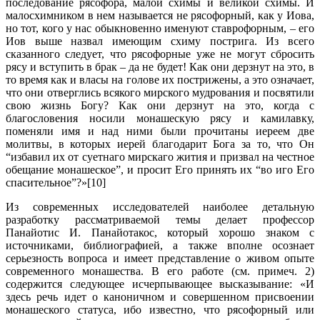
последование рясофора, малой схимы и великой схимы. И
малосхимником в нем называется не рясофорный, как у Иова,
но тот, кого у нас обыкновенно именуют ставрофорным, – его
Иов выше назвал имеющим схиму пострига. Из всего
сказанного следует, что рясофорные уже не могут сбросить
рясу и вступить в брак – да не будет! Как они дерзнут на это, в
то время как и власы на голове их пострижены, а это означает,
что они отверглись всякого мирского мудрования и посвятили
свою жизнь Богу? Как они дерзнут на это, когда с
благословения носили монашескую рясу и камилавку,
поменяли имя и над ними были прочитаны иереем две
молитвы, в которых иерей благодарит Бога за то, что Он
“избавил их от суетнаго мирскаго жития и призвал на честное
обещание монашеское”, и просит Его принять их “во иго Его
спасительное”?»[10]
Из современных исследователей наиболее детальную
разработку рассматриваемой темы делает профессор
Панайотис И. Панайотакос, который хорошо знаком с
источниками, библиографией, а также вполне осознает
серьезность вопроса и имеет представление о живом опыте
современного монашества. В его работе (см. примеч. 2)
содержится следующее исчерпывающее высказывание: «И
здесь речь идет о каноничном и совершенном присвоении
монашеского статуса, ибо известно, что рясофорный или