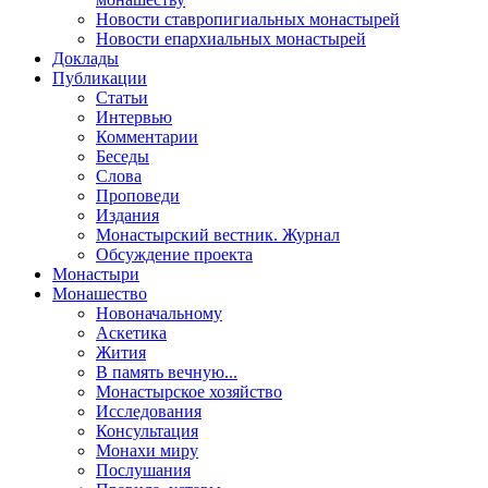
Новости ставропигиальных монастырей
Новости епархиальных монастырей
Доклады
Публикации
Статьи
Интервью
Комментарии
Беседы
Слова
Проповеди
Издания
Монастырский вестник. Журнал
Обсуждение проекта
Монастыри
Монашество
Новоначальному
Аскетика
Жития
В память вечную...
Монастырское хозяйство
Исследования
Консультация
Монахи миру
Послушания