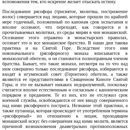
вспоможения тем, кто искренне желает отыскать истину.
Последование рясофора (трисвятое, молитвы, пострижение
волос) совершается над лицами, которые прошли по крайней
мере годичный, положенный по канонам срок испытания и
вполне осознают, что переходят, как говорится и в
прочитываемых молитвах, из среды мирян в чин монашеский.
Осознание этого отражено в монастырских правилах,
осознает это и все монашеское братство. В наши дни такова
практика и на Святой Горе. Вследствие этого имя
новоначального (рясофорного) монаха вписывается в
монахологий обители, и он становится полноправным членом
братства. Бывает, что такие монахи, несмотря на то что над
ним совершено только последование рясофора, избираются и
входят в игуменский совет (Геронтию) обители, а также
являются ее представителями в Священном Киноте Святой
Горы, и это не вызывает никаких недоразумений, поскольку
считается вполне естественным и согласным с каноническим
порядком и преданием. Те из них, кто не отслужил срок
военной службы, освобождаются от нее ввиду совершенного
над ними рясофорного пострига. Незнание этой практики, а
также путаница, которая происходит от употребления термина
«рясофорный» по отношению к лицам, проходящим
монашеский искус без совершения над ними молитв, является
причиной возникновения диаметрально противоположных