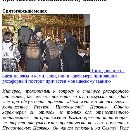
Святогорский монах
Последование на
одеяние рясы и камилавки, или в какой мере принявший
рясофорный постриг причастен монашескому званию
Интерес, проявляемый к вопросу о статусе рясофорного
иночества, был весьма показателен для дискуссии последних
лет при обсуждении проекта «Положения о монастырях и
монашестве Русской Православной Церкви». Однако
характерен он отнюдь не только для отечественного
монашества – на протяжении долгого времени этот вопрос
не теряет актуальности практически во всех поместных
Православных Церквах. Он нашел отклик и на Святой Горе