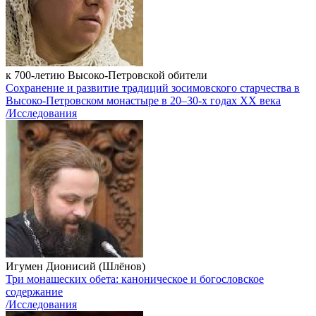
к 700-летию Высоко-Петровской обители
Сохранение и развитие традиций зосимовского старчества в
Высоко-Петровском монастыре в 20–30-х годах ХХ века
/Исследования
Игумен Дионисий (Шлёнов)
Три монашеских обета: каноническое и богословское
содержание
/Исследования