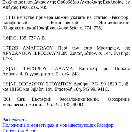
Εκκλησιαστικόν Δίκαιον της Ορθοδόξου Ανατολικής Εκκλησίας, εν
Αθήναις 1906, σελ. 935.
[15] В качестве примера можно указать на статью «Рясофор-
рясофорный» Богословской Энциклопедии
(ΘρησκευτικήκαιΗθικήΕγκυκλοπαιδεία, с. 774, 775).
[16]P.G. 135, 737 Α.Β.
[17]ΙΩΒ ΑΜΑΡΤΩΛΟΥ, Περί των επτά Μυστηρίων, εις
ΧΡΥΣΑΝΘΟΥ ΙΕΡΟΣΟΛΥΜΩΝ, Συνταγμάτιον, σ. 144, Ενετίησι
1778.
[18]ΑΓ. ΓΡΗΓΟΡΙΟΥ ΠΑΛΑΜΑ: Επιστολή προς Παύλον
Ασάνην, 4, Συγγράμματα τ. Ε΄. σελ. 248.
[19]ΑΓ. ΘΕΟΔΩΡΟΥ ΣΤΟΥΔΙΤΟΥ, Διαθήκη P.G. 99 1820 C, ιβ’
και 1816C και βιβλίον 1ον, Επιστολή 10η, PG 99, 941C.
[20] Свт. Евстафий Фессалоникийский. «Обозрение
монашеской жизни» 195. P.G. 135, 900D.
Распечатать
Положение о монастырях и монашествующих
Рясофор
Иночество
Афон