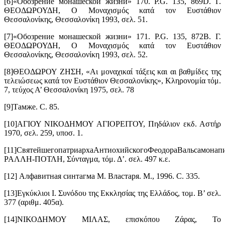
[6]«Обозрение монашеской жизни» 170. P.G. 135, 869D. Γ.
ΘΕΟΔΩΡΟΥΔΗ, Ο Μοναχισμός κατά τον Ευστάθιον
Θεσσαλονίκης, Θεσσαλονίκη 1993, σελ. 51.
[7]«Обозрение монашеской жизни» 171. P.G. 135, 872B. Γ.
ΘΕΟΔΩΡΟΥΔΗ, Ο Μοναχισμός κατά τον Ευστάθιον
Θεσσαλονίκης, Θεσσαλονίκη 1993, σελ. 52.
[8]ΘΕΟΔΩΡΟΥ ΖΗΣΗ, «Αι μοναχικαί τάξεις και αι βαθμίδες της
τελειώσεως κατά τον Ευστάθιον Θεσσαλονίκης», Κληρονομία τόμ.
7, τεύχος Α’ Θεσσαλονίκη 1975, σελ. 78
[9]Тамже. С. 85.
[10]ΑΓΙΟΥ ΝΙΚΟΔΗΜΟΥ ΑΓΙΟΡΕΙΤΟΥ, Πηδάλιον εκδ. Αστήρ
1970, σελ. 259, υποσ. 1.
[11]СвятейшегопатриархаАнтиохийскогоФеодораВальсамонап
ΡΑΛΛΗ-ΠΟΤΛΗ, Σύνταγμα, τόμ. Δ’. σελ. 497 κ.ε.
[12] Алфавитная синтагма М. Властаря. М., 1996. С. 335.
[13]Εγκύκλιοι Ι. Συνόδου της Εκκλησίας της Ελλάδος, τομ. Β’ σελ.
377 (αριθμ. 405α).
[14]ΝΙΚΟΔΗΜΟΥ ΜΙΛΑΣ, επισκόπου Ζάρας, Το