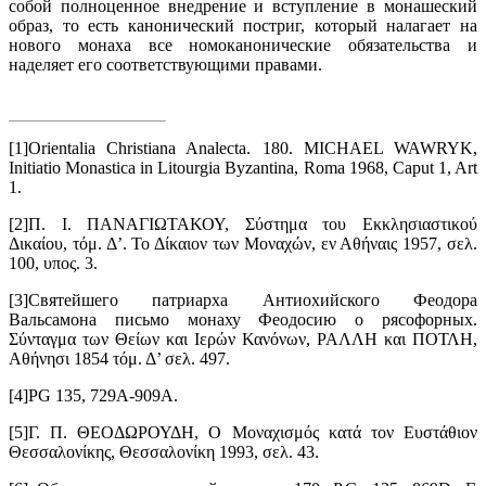
собой полноценное внедрение и вступление в монашеский
образ, то есть канонический постриг, который налагает на
нового монаха все номоканонические обязательства и
наделяет его соответствующими правами.
[1]Orientalia Christiana Analecta. 180. MICHAEL WAWRYK,
Initiatio Monastica in Litourgia Byzantina, Roma 1968, Caput 1, Art
1.
[2]Π. Ι. ΠΑΝΑΓΙΩΤΑΚΟΥ, Σύστημα του Εκκλησιαστικού
Δικαίου, τόμ. Δ’. Το Δίκαιον των Μοναχών, εν Αθήναις 1957, σελ.
100, υπος. 3.
[3]Святейшего патриарха Антиохийского Феодора
Вальсамона письмо монаху Феодосию о рясофорных.
Σύνταγμα των Θείων και Ιερών Κανόνων, ΡΑΛΛΗ και ΠΟΤΛΗ,
Αθήνησι 1854 τόμ. Δ’ σελ. 497.
[4]PG 135, 729Α-909Α.
[5]Γ. Π. ΘΕΟΔΩΡΟΥΔΗ, Ο Μοναχισμός κατά τον Ευστάθιον
Θεσσαλονίκης, Θεσσαλονίκη 1993, σελ. 43.