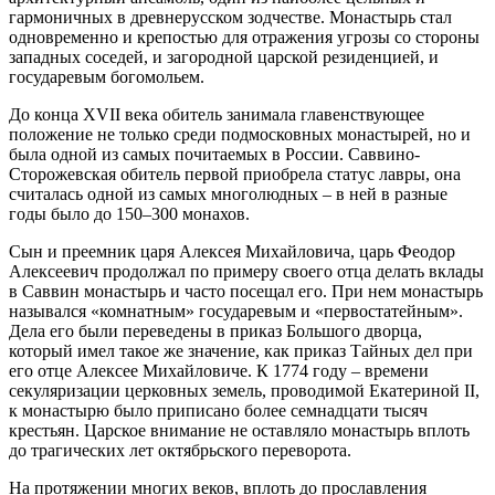
гармоничных в древнерусском зодчестве. Монастырь стал
одновременно и крепостью для отражения угрозы со стороны
западных соседей, и загородной царской резиденцией, и
государевым богомольем.
До конца XVII века обитель занимала главенствующее
положение не только среди подмосковных монастырей, но и
была одной из самых почитаемых в России. Саввино-
Сторожевская обитель первой приобрела статус лавры, она
считалась одной из самых многолюдных – в ней в разные
годы было до 150–300 монахов.
Сын и преемник царя Алексея Михайловича, царь Феодор
Алексеевич продолжал по примеру своего отца делать вклады
в Саввин монастырь и часто посещал его. При нем монастырь
назывался «комнатным» государевым и «первостатейным».
Дела его были переведены в приказ Большого дворца,
который имел такое же значение, как приказ Тайных дел при
его отце Алексее Михайловиче. К 1774 году – времени
секуляризации церковных земель, проводимой Екатериной II,
к монастырю было приписано более семнадцати тысяч
крестьян. Царское внимание не оставляло монастырь вплоть
до трагических лет октябрьского переворота.
На протяжении многих веков, вплоть до прославления