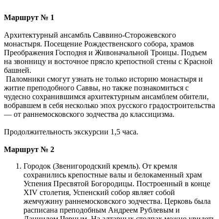
Маршрут № 1
Архитектурный ансамбль Саввино-Сторожевского
монастыря. Посещение Рождественского собора, храмов
Преображения Господня и Живоначальной Троицы. Подъем
на звонницу и восточное прясло крепостной стены с Красной
башней.
Паломники смогут узнать не только историю монастыря и
житие преподобного Саввы, но также познакомиться с
чудесно сохранившимся архитектурным ансамблем обители,
вобравшем в себя несколько эпох русского градостроительства
— от раннемосковского зодчества до классицизма.
Продолжительность экскурсии 1,5 часа.
Маршрут № 2
Городок (Звенигородский кремль). От кремля
сохранились крепостные валы и белокаменный храм
Успения Пресвятой Богородицы. Построенный в конце
XIV столетия, Успенский собор являет собой
жемчужину раннемосковского зодчества. Церковь была
расписана преподобным Андреем Рублевым и
Даниилом Черным. На алтарных столпах можно увидеть