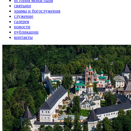
история монастыря
святыни
храмы и богослужения
служение
галерея
новости
публикации
контакты