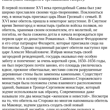
В первой половине XVI века преподобный Савва был уже
широко прославлен своими чудо-творениями. Поклониться
ему, в монастырь приезжал царь Иван Грозный с семьей. В
XVI веке обитель пришла в некоторое запустение. В Смутное
время Звенигород и монастырь грабили войска поляков, но
обитель, хранимая своим основателем, его молитвой, не
погибла, не была сожжена дотла и начала возрождаться при
первом царе из династии Романовых – Михаиле Феодоровиче
и его отце патриархе Филарете, которые приезжали сюда на
богомолье. Однако подлинный расцвет обители наступил при
царе Алексее Михайловиче. Избрав монастырь своей
загородной резиденцией, государь оказывал ему особую
заботу и попечение: за очень короткий срок, 1650–1656 годы,
он был перестроен почти заново, его площадь увеличилась
вдвое, прежние обветшалые, местами совсем разрушенные
деревянные стены были заменены каменными. Существует
мнение, что в основу планировки Саввино-Сторожевского
монастыря была положена схема взаимного расположения
зданий, бывшая в Троице-Сергиевом монастыре, который
зодчие использовали как образец. Современники даже
называли эти два монастыря «женихом и невестой». Несмотря
на то, что обитель на Сторожи во многом напоминала обитель
на Маковце, зодчим удалось создать свой новый
архитектурный ансамбль, один из наиболее цельных и