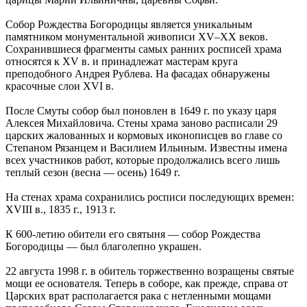
Собор Рождества Богородицы является уникальным
памятником монументальной живописи XV–XX веков.
Сохранившиеся фрагменты самых ранних росписей храма
относятся к XV в. и принадлежат мастерам круга
преподобного Андрея Рублева. На фасадах обнаружены
красочные слои XVI в.
После Смуты собор был поновлен в 1649 г. по указу царя
Алексея Михайловича. Стены храма заново расписали 29
царских жалованных и кормовых иконописцев во главе со
Степаном Рязанцем и Василием Ильиным. Известны имена
всех участников работ, которые продолжались всего лишь
теплый сезон (весна — осень) 1649 г.
На стенах храма сохранились росписи последующих времен:
XVIII в., 1835 г., 1913 г.
К 600-летию обители его святыня — собор Рождества
Богородицы — был благолепно украшен.
22 августа 1998 г. в обитель торжественно возращены святые
мощи ее основателя. Теперь в соборе, как прежде, справа от
Царских врат располагается рака с нетленными мощами