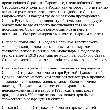
преподобного Серафима Саровского, преподобного Савву
Сторожевского почитали в России как «второго» по значению
великого русского святого после преподобного Сергия
Радонежского. В каждом храме была икона преподобного
Саввы. Русские цари приняли эту обитель под свою руку и
обязательно во время своего царствования хотя бы раз
посещали ее. Сразу после революции новая власть
постаралась быстрее искоренить память о «царском святом».
В первой половине 1918 года у Саввино-Сторожевского
монастыря конфисковали земли и все монастырское
хозяйство, вскоре закрыли и сам монастырь. Незадолго до
этого, в апреле 1919 года, святые мощи преподобного Саввы
Сторожевского были изъяты из обители и вывезены в Москву.
В начале 1995 года было принято решение о возвращении
Саввино-Сторожевского монастыря Русской Православной
Церкви. Многое из того, чем славился монастырь в прошлом,
а главное, чудотворные мощи, казалось, были утрачены
навсегда. Но чудесным образом они сохранились
неповрежденными и в августе 1998 года (в дни, когда
праздновалось 600-летие основания монастыря) были
торжественно возвращены в обитель.
Сегодня Саввино-Сторожевский монастырь вернул себе