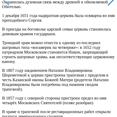
сохранилась духовная связь между древней и обновляемой
Обителью.
1 декабря 1651 года надвратная церковь была освящена во имя
преподобного Сергия.
В приезды на богомолье царской семьи церковь становилась
домовым храмом государыни.
Троицкий храм можно отнести к одному из последних
шатровых типа «восьмерик на четверике»: в 1652 году
патриархом Московским становится Никон, запрещающий
строить шатровые храмы, как несоответствующие церковному
канону.
В 1807 году иждивением Наталии Владимировны
Шереметевой к церкви пристроена трапезная с приделом в
честь Казанской иконы Божией Матери (родители Наталии
Владимировны были погребены под нижним сводом
трапезной).
В 1857 году с северной стороны пристроен предел во имя
четырёх Московских Святителей (позже разобран).
В храме и трапезной после реставрационных работ открыли
росписи девятнадцатого столетия.