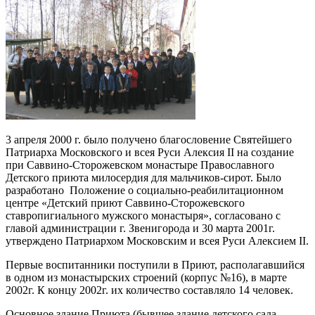
3 апреля 2000 г. было получено благословение Святейшего
Патриарха Московского и всея Руси Алексия II на создание
при Саввино-Сторожевском монастыре Православного
Детского приюта милосердия для мальчиков-сирот. Было
разработано Положение о социально-реабилитационном
центре «Детский приют Саввино-Сторожевского
ставропигиального мужского монастыря», согласовано с
главой администрации г. Звенигорода и 30 марта 2001г.
утверждено Патриархом Московским и всея Руси Алексием II.
Первые воспитанники поступили в Приют, располагавшийся
в одном из монастырских строений (корпус №16), в марте
2002г. К концу 2002г. их количество составляло 14 человек.
Основное здание Приюта (бывшее здание детского сада,