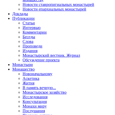
Новости ставропигиальных монастырей
Новости епархиальных монастырей
Доклады
Публикации
Статьи
Интервью
Комментарии
Беседы
Слова
Проповеди
Издания
Монастырский вестник. Журнал
Обсуждение проекта
Монастыри
Монашество
Новоначальному
Аскетика
Жития
В память вечную...
Монастырское хозяйство
Исследования
Консультация
Монахи миру
Послушания