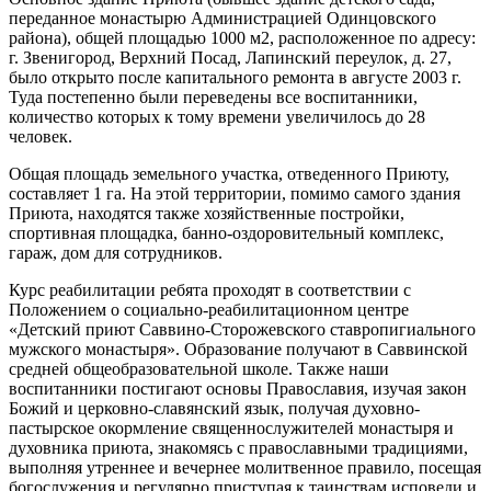
переданное монастырю Администрацией Одинцовского
района), общей площадью 1000 м2, расположенное по адресу:
г. Звенигород, Верхний Посад, Лапинский переулок, д. 27,
было открыто после капитального ремонта в августе 2003 г.
Туда постепенно были переведены все воспитанники,
количество которых к тому времени увеличилось до 28
человек.
Общая площадь земельного участка, отведенного Приюту,
составляет 1 га. На этой территории, помимо самого здания
Приюта, находятся также хозяйственные постройки,
спортивная площадка, банно-оздоровительный комплекс,
гараж, дом для сотрудников.
Курс реабилитации ребята проходят в соответствии с
Положением о социально-реабилитационном центре
«Детский приют Саввино-Сторожевского ставропигиального
мужского монастыря». Образование получают в Саввинской
средней общеобразовательной школе. Также наши
воспитанники постигают основы Православия, изучая закон
Божий и церковно-славянский язык, получая духовно-
пастырское окормление священнослужителей монастыря и
духовника приюта, знакомясь с православными традициями,
выполняя утреннее и вечернее молитвенное правило, посещая
богослужения и регулярно приступая к таинствам исповеди и