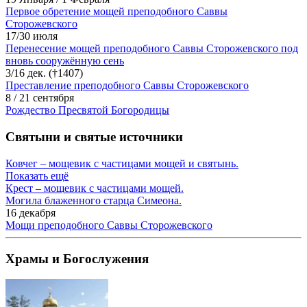
Первое обретение мощей преподобного Саввы
Сторожевского
17/30 июля
Перенесение мощей преподобного Саввы Сторожевского под
вновь сооружённую сень
3/16 дек. (†1407)
Преставление преподобного Саввы Сторожевского
8 / 21 сентября
Рождество Пресвятой Богородицы
Святыни и святые источники
Ковчег – мощевик с частицами мощей и святынь.
Показать ещё
Крест – мощевик с частицами мощей.
Могила блаженного старца Симеона.
16 декабря
Мощи преподобного Саввы Сторожевского
Храмы и Богослужения