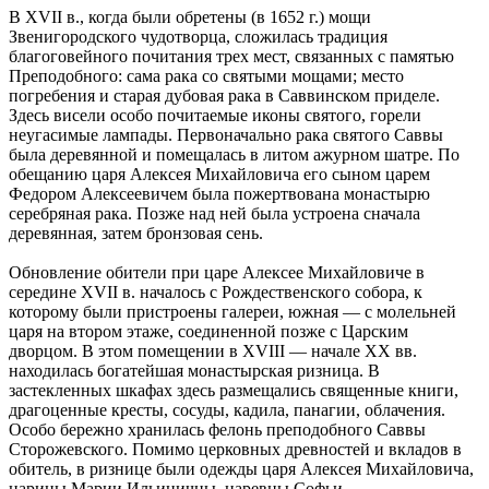
В XVII в., когда были обретены (в 1652 г.) мощи
Звенигородского чудотворца, сложилась традиция
благоговейного почитания трех мест, связанных с памятью
Преподобного: сама рака со святыми мощами; место
погребения и старая дубовая рака в Саввинском приделе.
Здесь висели особо почитаемые иконы святого, горели
неугасимые лампады. Первоначально рака святого Саввы
была деревянной и помещалась в литом ажурном шатре. По
обещанию царя Алексея Михайловича его сыном царем
Федором Алексеевичем была пожертвована монастырю
серебряная рака. Позже над ней была устроена сначала
деревянная, затем бронзовая сень.
Обновление обители при царе Алексее Михайловиче в
середине XVII в. началось с Рождественского собора, к
которому были пристроены галереи, южная — с молельней
царя на втором этаже, соединенной позже с Царским
дворцом. В этом помещении в XVIII — начале XX вв.
находилась богатейшая монастырская ризница. В
застекленных шкафах здесь размещались священные книги,
драгоценные кресты, сосуды, кадила, панагии, облачения.
Особо бережно хранилась фелонь преподобного Саввы
Сторожевского. Помимо церковных древностей и вкладов в
обитель, в ризнице были одежды царя Алексея Михайловича,
царицы Марии Ильиничны, царевны Софьи.