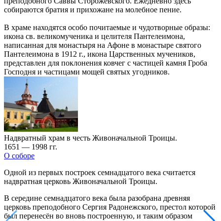
преподобного Саввы Сторожевского. Ежедневно здесь
собираются братия и прихожане на молебное пение.
В храме находятся особо почитаемые и чудотворные образы:
икона св. великомученика и целителя Пантелеимона,
написанная для монастыря на Афоне в монастыре святого
Пантелеимона в 1912 г., икона Царственных мучеников,
представлен для поклонения ковчег с частицей камня Гроба
Господня и частицами мощей святых угодников.
Надвратный храм в честь Живоначальной Троицы.
1651 — 1998 гг.
О соборе
Одной из первых построек семнадцатого века считается
надвратная церковь Живоначальной Троицы.
В середине семнадцатого века была разобрана древняя
церковь преподобного Сергия Радонежского, престол которой
был перенесён во вновь построенную, и таким образом