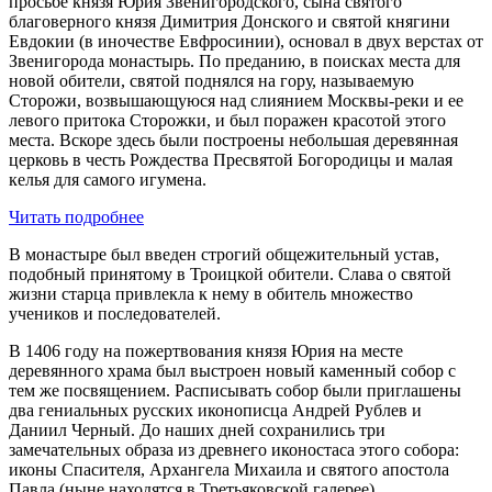
просьбе князя Юрия Звенигородского, сына святого
благоверного князя Димитрия Донского и святой княгини
Евдокии (в иночестве Евфросинии), основал в двух верстах от
Звенигорода монастырь. По преданию, в поисках места для
новой обители, святой поднялся на гору, называемую
Сторожи, возвышающуюся над слиянием Москвы-реки и ее
левого притока Сторожки, и был поражен красотой этого
места. Вскоре здесь были построены небольшая деревянная
церковь в честь Рождества Пресвятой Богородицы и малая
келья для самого игумена.
Читать подробнее
В монастыре был введен строгий общежительный устав,
подобный принятому в Троицкой обители. Слава о святой
жизни старца привлекла к нему в обитель множество
учеников и последователей.
В 1406 году на пожертвования князя Юрия на месте
деревянного храма был выстроен новый каменный собор с
тем же посвящением. Расписывать собор были приглашены
два гениальных русских иконописца Андрей Рублев и
Даниил Черный. До наших дней сохранились три
замечательных образа из древнего иконостаса этого собора:
иконы Спасителя, Архангела Михаила и святого апостола
Павла (ныне находятся в Третьяковской галерее).