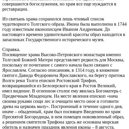
совершаются богослужения, но храм все еще нуждается в
реставрации.
Из святынь храма сохранился лишь чтимый список
чудотворного Толгского образа. Икона была выполнена в 1744
году известным иконописцем Иваном Андреевым. До
настоящего времени удивительной красоты образ находится в
запасниках Государственного исторического музея.
Справка.
Посвящение храма Высоко-Петровского монастыря именно
Толгской Божией Матери представляет редкость для Москвы,
поскольку ее почитание с самого начала было связано с
Ярославлем. Согласно описаниям, в 1314 году, в княжение
святого Давида Федоровича Ярославского, на берегу притока
Волги реки Толги епископ Ростовский Трифон,
возвращавшийся из Белозерского края в Ростов Великий,
имел видение. В огненном столпе ему явилась Богоматерь с
Предвечным Младенцем. На месте явления епископ «нача
своима руками сещи лес и очищати место оное и готовити
древа на церковь малу». Построенный в течение одного дня,
иначе – обыденный, храм был посвящен Введению во храм
Пресвятой Богородицы, в нем помещен новоявленный образ,
а решением святителя Трифона здесь же основана мирская
обитель и назначен праздник явления иконы – 8 августа.