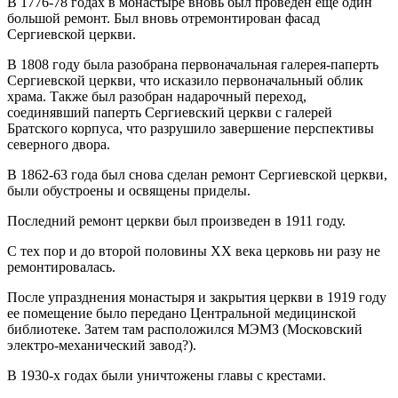
В 1776-78 годах в монастыре вновь был проведен еще один
большой ремонт. Был вновь отремонтирован фасад
Сергиевской церкви.
В 1808 году была разобрана первоначальная галерея-паперть
Сергиевской церкви, что исказило первоначальный облик
храма. Также был разобран надарочный переход,
соединявший паперть Сергиевский церкви с галерей
Братского корпуса, что разрушило завершение перспективы
северного двора.
В 1862-63 года был снова сделан ремонт Сергиевской церкви,
были обустроены и освящены приделы.
Последний ремонт церкви был произведен в 1911 году.
С тех пор и до второй половины ХХ века церковь ни разу не
ремонтировалась.
После упразднения монастыря и закрытия церкви в 1919 году
ее помещение было передано Центральной медицинской
библиотеке. Затем там расположился МЭМЗ (Московский
электро-механический завод?).
В 1930-х годах были уничтожены главы с крестами.