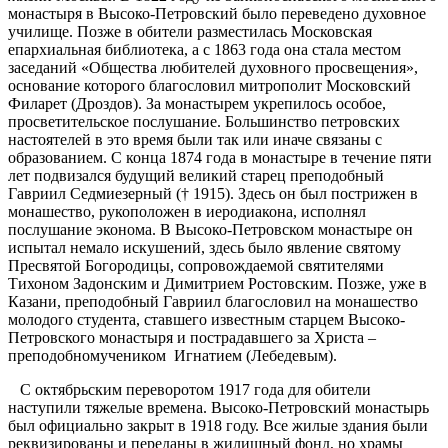
монастыря в Высоко-Петровский было переведено духовное
училище. Позже в обители разместилась Московская
епархиальная библиотека, а с 1863 года она стала местом
заседаний «Общества любителей духовного просвещения»,
основание которого благословил митрополит Московский
Филарет (Дроздов). За монастырем укрепилось особое,
просветительское послушание. Большинство петровских
настоятелей в это время были так или иначе связаны с
образованием. С конца 1874 года в монастыре в течение пяти
лет подвизался будущий великий старец преподобный
Гавриил Седмиезерный († 1915). Здесь он был пострижен в
монашество, рукоположен в иеродиакона, исполнял
послушание эконома. В Высоко-Петровском монастыре он
испытал немало искушений, здесь было явление святому
Пресвятой Богородицы, сопровождаемой святителями
Тихоном Задонским и Димитрием Ростовским. Позже, уже в
Казани, преподобный Гавриил благословил на монашество
молодого студента, ставшего известным старцем Высоко-
Петровского монастыря и пострадавшего за Христа –
преподобномучеником Игнатием (Лебедевым).
С октябрьским переворотом 1917 года для обители
наступили тяжелые времена. Высоко-Петровский монастырь
был официально закрыт в 1918 году. Все жилые здания были
реквизированы и переданы в жилищный фонд, но храмы