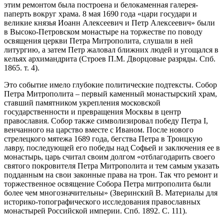
этим ремонтом была построена и белокаменная галерея-
паперть вокруг храма. 8 мая 1690 года «цари государи и
великие князья Иоанн Алексеевич и Петр Алексеевич» были
в Высоко-Петровском монастыре на торжестве по поводу
освящения церкви Петра Митрополита, слушали в ней
литургию, а затем Петр жаловал ближних людей и угощался в
кельях архимандрита (Строев П.М. Дворцовые разряды. Спб.
1865. т. 4).
Это событие имело глубокие политические подтексты. Собор
Петра Митрополита – первый каменный монастырский храм,
ставший памятником укрепления московской
государственности и превращения Москвы в центр
православия. Собор также символизировал победу Петра I,
венчанного на царство вместе с Иваном. После нового
стрелецкого мятежа 1689 года, бегства Петра в Троицкую
лавру, последующей его победы над Софьей и заключения ее в
монастырь, царь считал своим долгом «отблагодарить своего
святого покровителя Петра Митрополита и тем самым указать
подданным на свои законные права на трон. Так что ремонт и
торжественное освящение Собора Петра митрополита были
более чем многозначительны» (Зверинский В. Материалы для
историко-топографического исследования православных
монастырей Российской империи. Спб. 1892. С. 111).