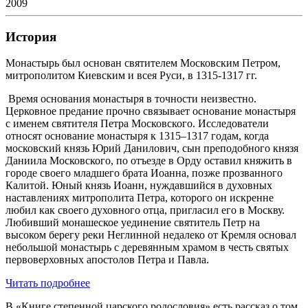
2009
История
Монастырь был основан святителем Московским Петром,
митрополитом Киевским и всея Руси, в 1315-1317 гг.
Время основания монастыря в точности неизвестно.
Церковное предание прочно связывает основание монастыря
с именем святителя Петра Московского. Исследователи
относят основание монастыря к 1315–1317 годам, когда
московский князь Юрий Данилович, сын преподобного князя
Даниила Московского, по отъезде в Орду оставил княжить в
городе своего младшего брата Иоанна, позже прозванного
Калитой. Юный князь Иоанн, нуждавшийся в духовных
наставлениях митрополита Петра, которого он искренне
любил как своего духовного отца, пригласил его в Москву.
Любивший монашеское уединение святитель Петр на
высоком берегу реки Неглинной недалеко от Кремля основал
небольшой монастырь с деревянным храмом в честь святых
первоверховных апостолов Петра и Павла.
Читать подробнее
В «Книге степенной царского родословия» есть рассказ о том,