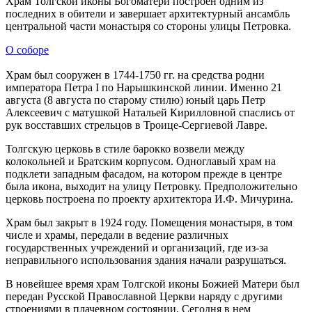
Храм Толгской иконы Богоматери построен одним из
последних в обители и завершает архитектурный ансамбль
центральной части монастыря со стороны улицы Петровка.
О соборе
Храм был сооружен в 1744-1750 гг. на средства родни
императора Петра I по Нарышкинской линии. Именно 21
августа (8 августа по старому стилю) юный царь Петр
Алексеевич с матушкой Натальей Кирилловной спаслись от
рук восставших стрельцов в Троице-Сергиевой Лавре.
Толгскую церковь в стиле барокко возвели между
колокольней и Братским корпусом. Одноглавый храм на
подклети западным фасадом, на котором прежде в центре
была икона, выходит на улицу Петровку. Предположительно
церковь построена по проекту архитектора И.Ф. Мичурина.
Храм был закрыт в 1924 году. Помещения монастыря, в том
числе и храмы, передали в ведение различных
государственных учреждений и организаций, где из-за
неправильного использования здания начали разрушаться.
В новейшее время храм Толгской иконы Божией Матери был
передан Русской Православной Церкви наряду с другими
строениями в плачевном состоянии. Сегодня в нем