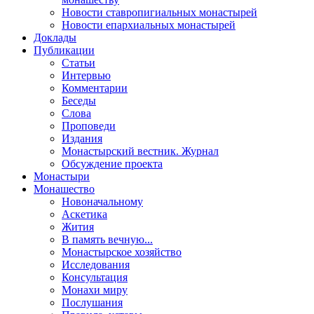
Новости ставропигиальных монастырей
Новости епархиальных монастырей
Доклады
Публикации
Статьи
Интервью
Комментарии
Беседы
Слова
Проповеди
Издания
Монастырский вестник. Журнал
Обсуждение проекта
Монастыри
Монашество
Новоначальному
Аскетика
Жития
В память вечную...
Монастырское хозяйство
Исследования
Консультация
Монахи миру
Послушания