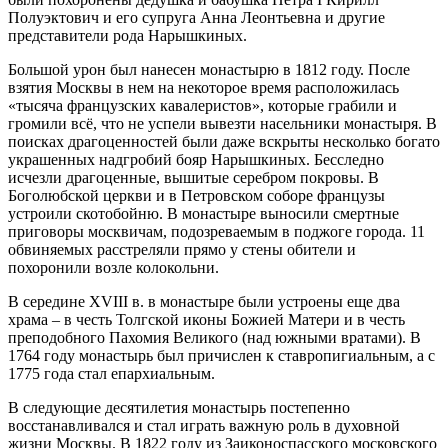
Полуэктович и его супруга Анна Леонтьевна и другие
представители рода Нарышкиных.
Большой урон был нанесен монастырю в 1812 году. После
взятия Москвы в нем на некоторое время расположилась
«тысяча французских кавалеристов», которые грабили и
громили всё, что не успели вывезти насельники монастыря. В
поисках драгоценностей были даже вскрыты несколько богато
украшенных надгробий бояр Нарышкиных. Бесследно
исчезли драгоценные, вышитые серебром покровы. В
Боголюбской церкви и в Петровском соборе французы
устроили скотобойню. В монастыре выносили смертные
приговоры москвичам, подозреваемым в поджоге города. 11
обвиняемых расстреляли прямо у стены обители и
похоронили возле колокольни.
В середине XVIII в. в монастыре были устроены еще два
храма – в честь Толгской иконы Божией Матери и в честь
преподобного Пахомия Великого (над южными вратами). В
1764 году монастырь был причислен к ставропигиальным, а с
1775 года стал епархиальным.
В следующие десятилетия монастырь постепенно
восстанавливался и стал играть важную роль в духовной
жизни Москвы. В 1822 году из Заиконоспасского московского