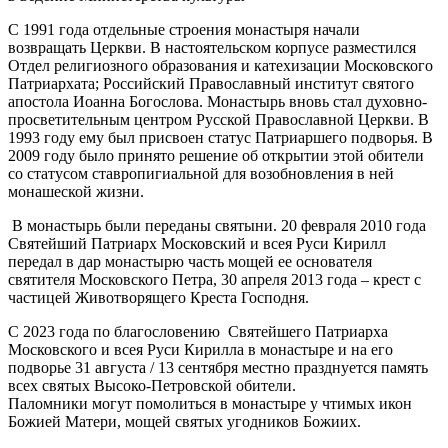
С 1991 года отдельные строения монастыря начали
возвращать Церкви. В настоятельском корпусе разместился
Отдел религиозного образования и катехизации Московского
Патриархата; Российский Православный институт святого
апостола Иоанна Богослова. Монастырь вновь стал духовно-
просветительным центром Русской Православной Церкви. В
1993 году ему был присвоен статус Патриаршего подворья. В
2009 году было принято решение об открытии этой обители
со статусом ставропигиальной для возобновления в ней
монашеской жизни.
В монастырь были переданы святыни. 20 февраля 2010 года
Святейший Патриарх Московский и всея Руси Кирилл
передал в дар монастырю часть мощей ее основателя
святителя Московского Петра, 30 апреля 2013 года – крест с
частицей Животворящего Креста Господня.
С 2023 года по благословению Святейшего Патриарха
Московского и всея Руси Кирилла в монастыре и на его
подворье 31 августа / 13 сентября местно празднуется память
всех святых Высоко-Петровской обители.
Паломники могут помолиться в монастыре у чтимых икон
Божией Матери, мощей святых угодников Божиих.