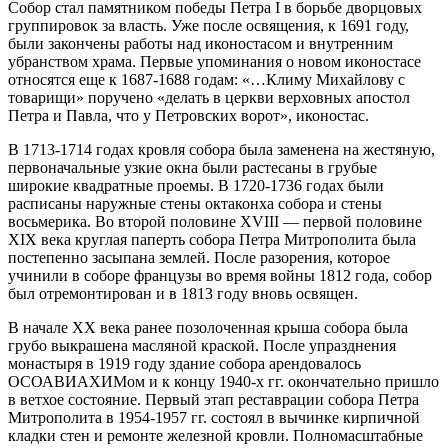
Собор стал памятником победы Петра I в борьбе дворцовых
группировок за власть. Уже после освящения, к 1691 году,
были закончены работы над иконостасом и внутренним
убранством храма. Первые упоминания о новом иконостасе
относятся еще к 1687-1688 годам: «…Климу Михайлову с
товарищи» поручено «делать в церкви верховных апостол
Петра и Павла, что у Петровских ворот», иконостас.
В 1713-1714 годах кровля собора была заменена на жестяную,
первоначальные узкие окна были растесаны в грубые
широкие квадратные проемы. В 1720-1736 годах были
расписаны наружные стены октаконха собора и стены
восьмерика. Во второй половине XVIII — первой половине
XIX века круглая паперть собора Петра Митрополита была
постепенно засыпана землей. После разорения, которое
учинили в соборе французы во время войны 1812 года, собор
был отремонтирован и в 1813 году вновь освящен.
В начале ХХ века ранее позолоченная крыша собора была
грубо выкрашена масляной краской. После упразднения
монастыря в 1919 году здание собора арендовалось
ОСОАВИАХИМом и к концу 1940-х гг. окончательно пришло
в ветхое состояние. Первый этап реставрации собора Петра
Митрополита в 1954-1957 гг. состоял в вычинке кирпичной
кладки стен и ремонте железной кровли. Полномасштабные