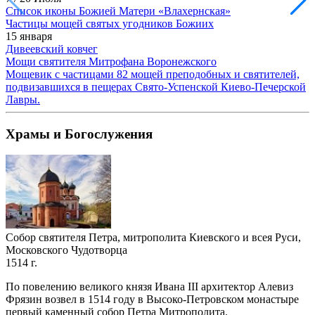
Список иконы Божией Матери «Влахернская»
Частицы мощей святых угодников Божиих
15 января
Дивеевский ковчег
Мощи святителя Митрофана Воронежского
Мощевик с частицами 82 мощей преподобных и святителей,
подвизавшихся в пещерах Свято-Успенской Киево-Печерской
Лавры.
Храмы и Богослужения
Собор святителя Петра, митрополита Киевского и всея Руси,
Московского Чудотворца
1514 г.
По повелению великого князя Ивана III архитектор Алевиз
Фрязин возвел в 1514 году в Высоко-Петровском монастыре
первый каменный собор Петра Митрополита.