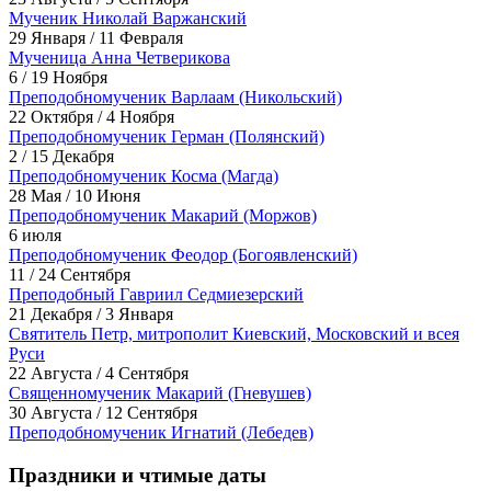
Мученик Николай Варжанский
29 Января / 11 Февраля
Мученица Анна Четверикова
6 / 19 Ноября
Преподобномученик Варлаам (Никольский)
22 Октября / 4 Ноября
Преподобномученик Герман (Полянский)
2 / 15 Декабря
Преподобномученик Косма (Магда)
28 Мая / 10 Июня
Преподобномученик Макарий (Моржов)
6 июля
Преподобномученик Феодор (Богоявленский)
11 / 24 Сентября
Преподобный Гавриил Седмиезерский
21 Декабря / 3 Января
Святитель Петр, митрополит Киевский, Московский и всея
Руси
22 Августа / 4 Сентября
Священномученик Макарий (Гневушев)
30 Августа / 12 Сентября
Преподобномученик Игнатий (Лебедев)
Праздники и чтимые даты