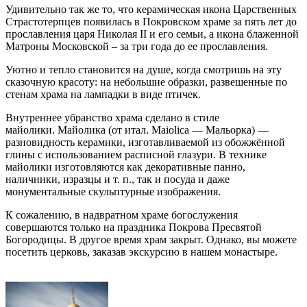
Удивительно так же то, что керамическая икона Царственных
Страстотерпцев появилась в Покровском храме за пять лет до
прославления царя Николая II и его семьи, а икона блаженной
Матроны Московской – за три года до ее прославления.
Уютно и тепло становится на душе, когда смотришь на эту
сказочную красоту: на небольшие образки, развешенные по
стенам храма на лампадки в виде птичек.
Внутреннее убранство храма сделано в стиле
майолики. Майолика (от итал. Maiolica — Мальорка) —
разновидность керамики, изготавливаемой из обожжённой
глины с использованием расписной глазури. В технике
майолики изготовляются как декоративные панно,
наличники, изразцы и т. п., так и посуда и даже
монументальные скульптурные изображения.
К сожалению, в надвратном храме богослужения
совершаются только на праздника Покрова Пресвятой
Богородицы. В другое время храм закрыт. Однако, вы можете
посетить церковь, заказав экскурсию в нашем монастыре.