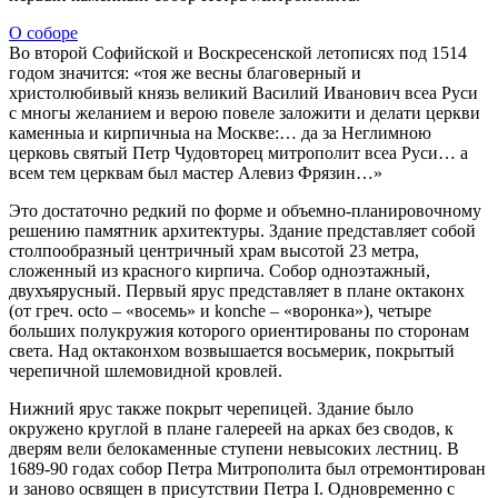
О соборе
Во второй Софийской и Воскресенской летописях под 1514
годом значится: «тоя же весны благоверный и
христолюбивый князь великий Василий Иванович всеа Руси
с многы желанием и верою повеле заложити и делати церкви
каменныа и кирпичныа на Москве:… да за Неглимною
церковь святый Петр Чудовторец митрополит всеа Руси… а
всем тем церквам был мастер Алевиз Фрязин…»
Это достаточно редкий по форме и объемно-планировочному
решению памятник архитектуры. Здание представляет собой
столпообразный центричный храм высотой 23 метра,
сложенный из красного кирпича. Собор одноэтажный,
двухъярусный. Первый ярус представляет в плане октаконх
(от греч. octo – «восемь» и konche – «воронка»), четыре
больших полукружия которого ориентированы по сторонам
света. Над октаконхом возвышается восьмерик, покрытый
черепичной шлемовидной кровлей.
Нижний ярус также покрыт черепицей. Здание было
окружено круглой в плане галереей на арках без сводов, к
дверям вели белокаменные ступени невысоких лестниц. В
1689-90 годах собор Петра Митрополита был отремонтирован
и заново освящен в присутствии Петра I. Одновременно с