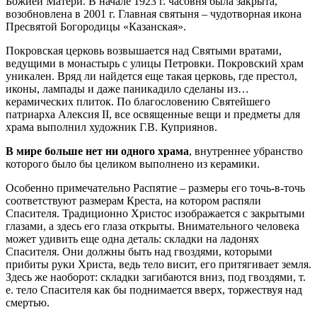
Божией Матери. В начале 1923 г. часовня была закрыта,
возобновлена в 2001 г. Главная святыня – чудотворная икона
Пресвятой Богородицы «Казанская».
Покровская церковь возвышается над Святыми вратами,
ведущими в монастырь с улицы Петровки. Покровский храм
уникален. Вряд ли найдется еще такая церковь, где престол,
иконы, лампады и даже паникадило сделаны из…
керамических плиток. По благословению Святейшего
патриарха Алексия II, все освященные вещи и предметы для
храма выполнил художник Г.В. Куприянов.
В мире больше нет ни одного храма
, внутреннее убранство
которого было бы целиком выполнено из керамики.
Особенно примечательно Распятие – размеры его точь-в-точь
соответствуют размерам Креста, на котором распяли
Спасителя. Традиционно Христос изображается с закрытыми
глазами, а здесь его глаза открыты. Внимательного человека
может удивить еще одна деталь: складки на ладонях
Спасителя. Они должны быть над гвоздями, которыми
прибиты руки Христа, ведь тело висит, его притягивает земля.
Здесь же наоборот: складки загибаются вниз, под гвоздями, т.
е. тело Спасителя как бы поднимается вверх, торжествуя над
смертью.