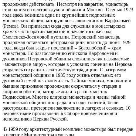
продолжали действовать. Несмотря на закрытие, монастырь
стал одним из центров духовной жизни Москвы. Осенью 1923
года здесь возникла одна из крупнейших подпольных
монашеских общин, которую возглавил епископ Варфоломей
(Ремов). Он пригласил сюда для служения в монастырских
храмах часть братии закрытой в начале того же года
Смоленско-Зосимовой пустыни. Петровский монастырь
продолжал оставаться центром общины вплоть до июня 1929
года, когда был закрыт последний – Боголюбский – храм
монастыря. По благословению епископа Варфоломея и
духовников Петровской общины сложились так называемые
«монастыри в миру», которые в условиях гонения на Церковь
старались сохранить аскетическую традицию. С разгромом
монастырской общины в 1935 году жизнь отдельных его
духовный семей не закончилась. Тайные монахи, монахини и
бывшие прихожане продолжали окормляться у старцев и
клириков обители, которые жили в разных местах
Подмосковья. Многие клирики монастыря и члены тайной
монашеской общины пострадали в годы гонений, были
расстреляны, претерпели заключение в лагерях и ссылках. 10
человек ныне прославлены в Соборе новомучеников и
исповедников Церкви Русской.
В 1959 году архитектурный комплекс монастыря был передан
в ведение Министерства культуры