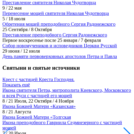
Преставление святителя Николая Чудотворца
9 / 22 мая
Перенесение мощей святителя Николая Чудотворца
5 / 18 июля
Обретения мощей преподобного Сергия Радонежского
25 Сентября / 8 Октября
Преставление преподобного Сергия Радонежского
Первое воскресенье после 25 января / 7 февраля
Собор новомучеников и исповедников Церкви Русской
29 июня / 12 июля
День памяти первоверховных апостолов Петра и Павла
Святыни и святые источники
Крест с частицей Креста Господня.
Показать ещё
Икона святителя Петра, митрополита Киевского, Московского
и всея Руси с частицей его мощей
8 / 21 Июля, 22 Октября / 4 Ноября
Икона Божией Матери «Казанская»
8 / 21 Августа
Икона Божией Матери «Толгская
Икона преподобного Гавриила Седмиезерного с частицей
мощей
7 / 20 Июля