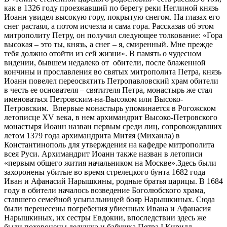
как в 1326 году проезжавший по берегу реки Неглиной князь
Иоанн увидел высокую гору, покрытую снегом. На глазах его
снег растаял, а потом исчезла и сама гора. Рассказав об этом
митрополиту Петру, он получил следующее толкование: «Гора
высокая – это ты, князь, а снег – я, смиренный. Мне прежде
тебя должно отойти из сей жизни». В память о чудесном
видении, бывшем недалеко от обители, после блаженной
кончины и прославления во святых митрополита Петра, князь
Иоанн повелел переосвятить Петропавловский храм обители
в честь ее основателя – святителя Петра, монастырь же стал
именоваться Петровским-на-Высоком или Высоко-
Петровским. Впервые монастырь упоминается в Рогожском
летописце XV века, в нем архимандрит Высоко-Петровского
монастыря Иоанн назван первым среди лиц, сопровождавших
летом 1379 года архимандрита Митяя (Михаила) в
Константинополь для утверждения на кафедре митрополита
всея Руси. Архимандрит Иоанн также назван в летописи
«первым общего жития начальником на Москве».Здесь были
захоронены убитые во время стрелецкого бунта 1682 года
Иван и Афанасий Нарышкины, родные братья царицы. В 1684
году в обители началось возведение Боголюбского храма,
ставшего семейной усыпальницей бояр Нарышкиных. Сюда
были перенесены погребения убиенных Ивана и Афанасия
Нарышкиных, их сестры Евдокии, впоследствии здесь же
были похоронены дедушка и бабушка Петра I Кирилл