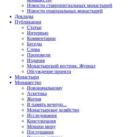
Новости ставропигиальных монастырей
Новости епархиальных монастырей
Доклады
Публикации
Статьи
Интервью
Комментарии
Беседы
Слова
Проповеди
Издания
Монастырский вестник. Журнал
Обсуждение проекта
Монастыри
Монашество
Новоначальному
Аскетика
Жития
В память вечную...
Монастырское хозяйство
Исследования
Консультация
Монахи миру
Послушания