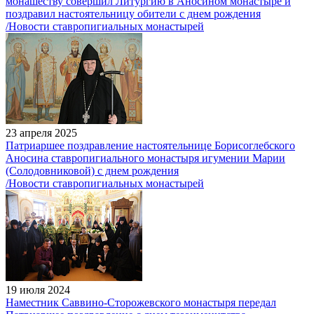
монашеству совершил Литургию в Аносином монастыре и
поздравил настоятельницу обители с днем рождения
/Новости ставропигиальных монастырей
23 апреля 2025
Патриаршее поздравление настоятельнице Борисоглебского
Аносина ставропигиального монастыря игумении Марии
(Солодовниковой) с днем рождения
/Новости ставропигиальных монастырей
19 июля 2024
Наместник Саввино-Сторожевского монастыря передал