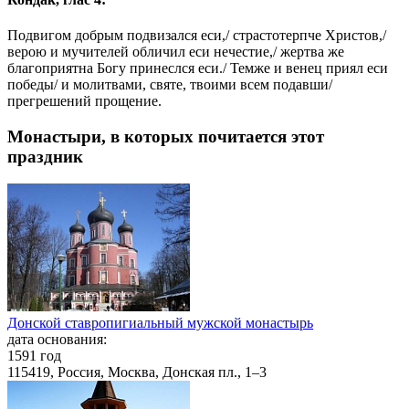
Подвигом добрым подвизался еси,/ страстотерпче Христов,/
верою и мучителей обличил еси нечестие,/ жертва же
благоприятна Богу принеслся еси./ Темже и венец приял еси
победы/ и молитвами, святе, твоими всем подавши/
прегрешений прощение.
Монастыри, в которых почитается этот
праздник
Донской ставропигиальный мужской монастырь
дата основания:
1591 год
115419, Россия, Москва, Донская пл., 1–3