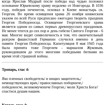
когда Ярослав Мудрый после победы над чудью положил
основание Юрьевскому храму недалеко от Новгорода. В 1036
году, победив печенегов, основал в Киеве монастырь св.
Георгия. Во время освящения храма 26 ноября княжеским
указом по всей Руси предписано ежегодно творить праздник
Георгия Победоносца. Освящение Георгиевского храма
является одним из самых первых древнерусских праздников.
Не менее чтится до сих пор и день гибели Святого Георгия – 6
мая. Многие видят символичность в том, что окончательный
разгром фашистской Германии случился именно в день
памяти Георгия Победоносца. Капитуляция 8 мая 1945 года
была принята тоже Георгием - маршалом Жуковым,
руководившим до этого многими победными битвами во
время этой страшной войны.
Тропарь, глас 4:
Яко пленных свободитель/ и нищих защититель,/
немощствующих врач,/ православных поборниче,/
победоносче, великомучениче Георгие,/ моли Христа Бога//
спастися душам нашим.
Кондак, глас 4: