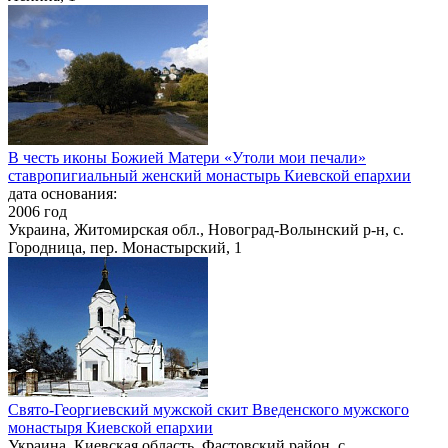
В честь иконы Божией Матери «Утоли мои печали»
ставропигиальный женский монастырь Киевской епархии
дата основания:
2006 год
Украина, Житомирская обл., Новоград-Волынский р-н, с.
Городница, пер. Монастырский, 1
Свято-Георгиевский мужской скит Введенского мужского
монастыря Киевской епархии
Украина, Киевская область, Фастовский район, с.