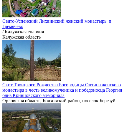
Свято-Успенский Лихвинский женский монастырь, п.
Гремячево
/ Калужская епархия
Калужская область
Скит Троицкого Рождества Богородицы Оптина женского
монастыря в честь великомученика и победоносца Георгия
близ Кривцовского мемориала
Орловская область, Болховский район, поселок Березуй