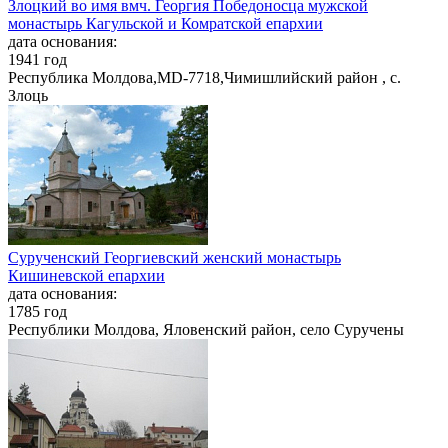
Злоцкий во имя вмч. Георгия Победоносца мужской
монастырь Кагульской и Комратской епархии
дата основания:
1941 год
Республика Молдова,MD-7718,Чимишлийский район , с.
Злоць
Сурученский Георгиевский женский монастырь
Кишиневской епархии
дата основания:
1785 год
Республики Молдова, Яловенский район, село Суручены