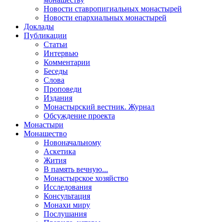
Новости ставропигиальных монастырей
Новости епархиальных монастырей
Доклады
Публикации
Статьи
Интервью
Комментарии
Беседы
Слова
Проповеди
Издания
Монастырский вестник. Журнал
Обсуждение проекта
Монастыри
Монашество
Новоначальному
Аскетика
Жития
В память вечную...
Монастырское хозяйство
Исследования
Консультация
Монахи миру
Послушания