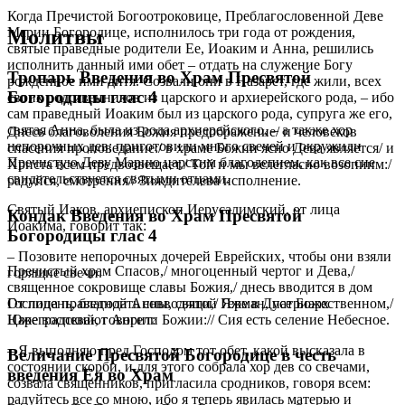
Когда Пречистой Богоотроковице, Преблагословенной Деве
Марии Богородице, исполнилось три года от рождения,
Молитвы
святые праведные родители Ее, Иоаким и Анна, решились
исполнить данный ими обет – отдать на служение Богу
Тропарь Введения во Храм Пресвятой
рожденное ими дитя. Созвали они в Назарет, где жили, всех
Богородицы глас 4
своих родственников из царского и архиерейского рода, – ибо
сам праведный Иоаким был из царского рода, супруга же его,
святая Анна, была из рода архиерейского, – а также хор
Днесь благоволения Божия предображение/ и человеков
непорочных дев; приготовили много свечей и окружили
спасения проповедание:/ в храме Божии ясно Дева является/ и
Пречистую Деву Марию царским благолепием, как все сие
Христа всем предвозвещает./ Той и мы велегласно возопиим:/
свидетельствуется святыми отцами.
радуйся, смотрения// Зиждителева исполнение.
Святый Иаков, архиепископ Иерусалимский, от лица
Кондак Введения во Храм Пресвятой
Иоакима, говорит так:
Богородицы глас 4
– Позовите непорочных дочерей Еврейских, чтобы они взяли
Пречистый храм Спасов,/ многоценный чертог и Дева,/
горящие свечи.
священное сокровище славы Божия,/ днесь вводится в дом
Господень, благодать совводящи,/ Яже в Дусе Божественном,/
От лица праведной Анны, святой Герман, патриарх
Юже воспевают Ангели Божии:// Сия есть селение Небесное.
Цареградский, говорит:
– Я выполняю пред Господом тот обет, какой высказала в
Величание Пресвятой Богородице в честь
состоянии скорби, и для этого собрала хор дев со свечами,
введения Ея во Храм
созвала священников, пригласила сродников, говоря всем:
радуйтесь все со мною, ибо я теперь явилась матерью и