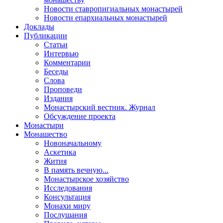
Новости ставропигиальных монастырей
Новости епархиальных монастырей
Доклады
Публикации
Статьи
Интервью
Комментарии
Беседы
Слова
Проповеди
Издания
Монастырский вестник. Журнал
Обсуждение проекта
Монастыри
Монашество
Новоначальному
Аскетика
Жития
В память вечную...
Монастырское хозяйство
Исследования
Консультация
Монахи миру
Послушания