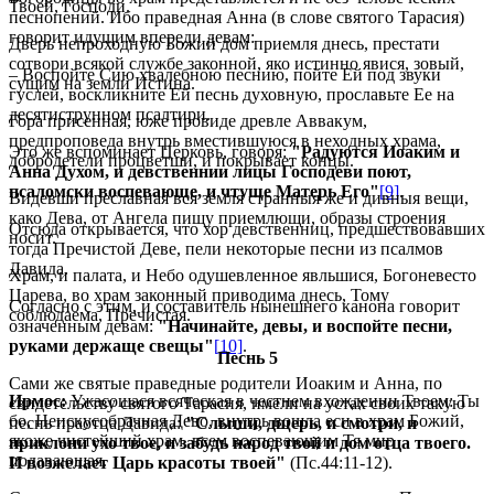
Твоей, Господи.
песнопений. Ибо праведная Анна (в слове святого Тарасия)
говорит идущим впереди девам:
Дверь непроходную Божий дом приемля днесь, престати
сотвори всякой службе законной, яко истинно явися, зовый,
– Воспойте Сию хвалебною песнию, пойте Ей под звуки
сущим на земли Истина.
гуслей, воскликните Ей песнь духовную, прославьте Ее на
десятиструнном псалтири.
Гора присенная, юже провиде древле Аввакум,
предпроповеда внутрь вместившуюся в неходных храма,
Это же вспоминает Церковь, говоря:
"Радуются Иоаким и
добродетели процветши, и покрывает концы.
Анна Духом, и девственнии лицы Господеви поют,
псаломски воспевающе, и чтуще Матерь Его"
[9]
.
Видевши преславная вся земля странныя же и дивныя вещи,
како Дева, от Ангела пищу приемлющи, образы строения
Отсюда открывается, что хор девственниц, предшествовавших
носит.
тогда Пречистой Деве, пели некоторые песни из псалмов
Давида.
Храм, и палата, и Небо одушевленное явльшися, Богоневесто
Царева, во храм законный приводима днесь, Тому
Согласно с этим, и составитель нынешнего канона говорит
соблюдаема, Пречистая.
означенным девам:
"Начинайте, девы, и воспойте песни,
руками держаще свещы"
[10]
.
Песнь 5
Сами же святые праведные родители Иоаким и Анна, по
Ирмос:
Ужасошася всяческая в честнем вхождении Твоем: Ты
свидетельству святого Тарасия, имели на устах своих такую
бо, Неискусобрачная Дево, внутрь вошла еси в храм Божий,
песнь праотца Давида:
"Слыши, дщерь, и смотри, и
якоже чистейший храм, всем воспевающим Тя мир
приклони ухо твое, и забудь народ твой и дом отца твоего.
подавающая.
И возжелает Царь красоты твоей"
(Пс.44:11-12).