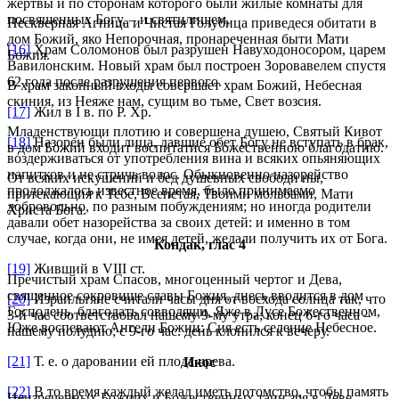
жертвы и по сторонам которого были жилые комнаты для
посвященных Богу, – и святилищем.
Нескверная Агница и Чистая Голубица приведеся обитати в
дом Божий, яко Непорочная, пронареченная быти Мати
[16]
Храм Соломонов был разрушен Навуходоносором, царем
Божия.
Вавилонским. Новый храм был построен Зоровавелем спустя
62 года после разрушения первого.
В храм законный входы совершает храм Божий, Небесная
скиния, из Неяже нам, сущим во тьме, Свет возсия.
[17]
Жил в I в. по Р. Хр.
Младенствующи плотию и совершена душею, Святый Кивот
[18]
Назореи были лица, давшие обет Богу не вступать в брак,
в дом Божий входит воспитатися Божественною благодатию.
воздерживаться от употребления вина и всяких опьяняющих
напитков и не стричь волос. Обыкновенно назорейство
От всяких искушений и бед душевных свободи ны,
продолжалось известное время, было принимаемо
притекающия к Тебе, Всепетая, Твоими мольбами, Мати
добровольно, по разным побуждениям; но иногда родители
Христа Бога.
давали обет назорейства за своих детей: и именно в том
случае, когда они, не имея детей, желали получить их от Бога.
Кондак, глас 4
[19]
Живший в VIII ст.
Пречистый храм Спасов, многоценный чертог и Дева,
священное сокровище славы Божия, днесь вводится в дом
[20]
Израильтяне считали часы дня от восхода солнца так, что
Господень, благодать совводящи, Яже в Дусе Божественном,
3-й час соответствовал нашему 9-му утра; конец 6-го часа –
Юже воспевают Ангели Божии: Сия есть селение Небесное.
нашему полудню; с 9-го час. день клонился к вечеру.
[21]
Т. е. о даровании ей плода чрева.
Икос
[22]
В то время каждый желал иметь потомство, чтобы память
Неизреченных Божиих и Божественных таин зря в Деве