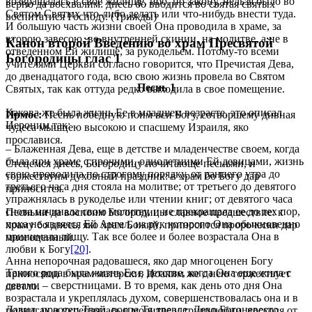
возвращалась в свое жилище, ибо, по закону, нельзя было во
верно да восхвалим: днесь бо вводится во святая святых
Святом Святых что-либо делать или что-нибудь внести туда.
воспитатися Господу. (Трижды)
И большую часть жизни своей Она проводила в храме, за
второю завесою, во внутренней скинии, на молитве, а не в
Канон второй Введению во храм Пресвятой
отведенном Ей жилище, за рукодельем. Потому-то всеми
Богородицы глас 1
учителями Церкви согласно говорится, что Пречистая Дева,
до двенадцатого года, всю свою жизнь провела во Святом
Песнь 1
Святых, так как оттуда редко выходила в свое помещение.
Какова же была жизнь Ее в младшем возрасте, это описал
Ирмос:
Песнь победную поим вси Богу, сотворшему дивная
Иероним так:
чудеса мышцею высокою и спасшему Израиля, яко
прославися.
– Блаженная Дева, еще в детстве и младенчестве своем, когда
была при храме с прочими, однолетними Ей девицами, жизнь
Стецемся днесь, Богородицу почитающе песньми, и
свою проводила по строгому порядку, от раннего утра до
торжествуим духовный праздник: в храм бо Богу дар
третьего часа дня стояла на молитве; от третьего до девятого
приносится.
упражнялась в рукоделье или чтении книг; от девятого часа
снова начинала свою молитву, и не прекращала ее до тех пор,
Песньми да воспоим Богородицы славное предшествие: к
пока не являлся Ей Ангел, из рук которого Она обыкновенно
храму бо днесь, яко храм Божий, приносится пророчески дар
принимала пищу. Так все более и более возрастала Она в
многоценный.
любви к Богу
[20]
.
Анна непорочная радовашеся, яко дар многоценен Богу
Такого рода была жизнь Ее в детстве, когда Она еще жила с
приносящи в храм матерски, Иоаким же с нею торжествует
девами – сверстницами. В то время, как день ото дня Она
светло.
возрастала и укреплялась духом, совершенствовалась она и в
Давид, праотец Твой, воспе Тя древле, Дево Богоневесто,
подвигах и укреплялась в молитве и трудолюбии, восходя от