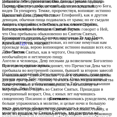
Песнопоя Тебе, провозглашаше Давид, глаголя Тя Дщерь
добывать себе пропитание; Она своими руками сделала
Цареву, красотою добродетелей, одесную предстоящую Бога,
Господу Иисусу хитон, не сшитый, но весь тканый.
видев Тя упещрену. Темже, пророчествуя, вопияше: истинно
Пречистой Деве (говорит тот же Епифаний), как и другим
вышши всех еси, Дево Чистая.
девицам, обычная пища подавалась от храма; но ее съедали
Ангели, взыграйте со святыми, девы, сликовствуйте:
нищие и странники, ибо Она, как воспевает Церковь,
Богоотроковица бо вниде во святая святых.
питалась хлебом небесным. Святый Герман говорит о Ней,
что Она пребывала обыкновенно во Святом Святых,
Богоприятну предзря, Соломон проповеда Тя одр Царев,
принимая сладкую пищу от Ангела; а святой Андрей
живый источник запечатствован, из негоже немутная нам
Критский
[19]
так говорит:
произыде вода, верою вопиющим: истинно вышши всех еси,
Дево Чистая.
– Во Святом Святых, как в чертоге, Она принимала
необычайную и нетленную пищу.
Ангели и человецы, Деву песньми да возвеличим: Боголепно
бо вниде во святая святых.
При этом предание присоединяет, что Пречистая Дева часто
пребывала во внутренней скинии, бывшей за второю завесой
Подаеши дарований Твою тишину, Богородице, души моея,
и называемой "Святое Святых ", а не в обычном помещении
точащи жизнь Тебе чтущим по долгу, Сама защищающи, и
для дев при храме, – потому что хотя ей место для жительства
покрывающи, и соблюдающи вопити Тебе: истинно вышши
было уготовано в этом помещении, но на молитву не
всех еси, Дево Чистая.
запрещено было ходить во Святое Святых. Пришедши в
совершенный возраст, Она, с юных лет научившись
священному Писанию и прилежно занимаясь рукоделием, еще
Светилен
больше упражнялась в молитве, и целые ночи и большую
часть дня имела обыкновение проводить в молитве. На
Юже древле предвозвести пророческое сословие, стамну, и
молитву входила во Святое Святых, для рукоделья же
жезл, и скрижаль, и несекомую гору, Марию Богоотроковицу