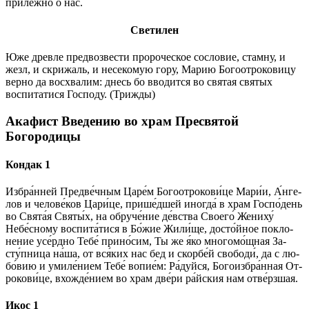
прилежно о нас.
Светилен
Юже древле предвозвести пророческое сословие, стамну, и
жезл, и скрижаль, и несекомую гору, Марию Богоотроковицу
верно да восхвалим: днесь бо вводится во святая святых
воспитатися Господу. (Трижды)
Акафист Введению во храм Пресвятой
Богородицы
Кондак 1
Избра́нней Пред­ве́ч­ным Царе́м Богоотрокови́це Ма­ри́и, А́н­ге­
лов и че­ло­ве́­ков Ца­ри́­це, прише́дшей иногда́ в храм Госпо́день
во Свя­та́я Свя­ты́х, на обруче́ние де́вст­ва Сво­его́ Жениху́
Небе́сному воспита́тися в Бо́­жие Жи­ли́­ще, досто́йное по­кло­
не­ние усе́рд­но Те­бе́ при­но́­сим, Ты же я́ко многомо́щная За­
сту́п­ни­ца на́­ша, от вся́­ких нас бед и скор­бе́й сво­боди́, да с лю­
бо́­вию и уми­ле́­нием Те­бе́ во­пи­е́м: Ра́­дуй­ся, Бо­го­из­бра́н­ная От­
ро­ко­ви́­це, вхожде́нием во храм две́ри ра́йс­кия нам отве́рзшая.
Икос 1