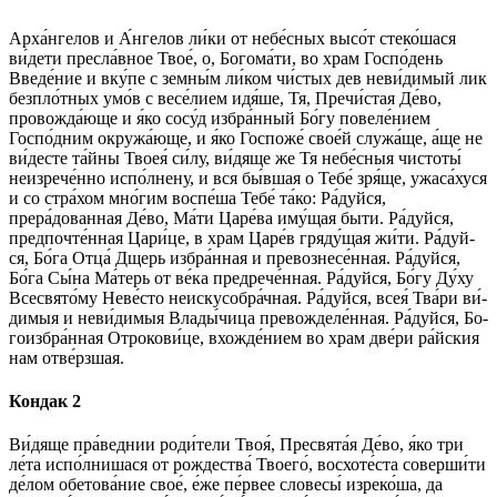
Арха́нгелов и А́н­ге­лов ли́ки от не­бе́с­ных вы­со́т стеко́шася
ви́дети пре­сла́в­ное Твое́, о, Бо­го­ма́­ти, во храм Госпо́день
Введе́ние и вку́­пе с земны́м ли́­ком чи́стых дев неви́димый лик
безпло́тных умо́в с ве­се́­ли­ем идя́ше, Тя, Пре­чи́с­тая Де́­во,
провожда́юще и я́ко со­су́д из­бра́н­ный Бо́­гу повеле́нием
Госпо́дним окружа́юще, и я́ко Гос­по­же́ свое́й служа́ще, а́ще не
ви́десте та́й­ны Твоея́ си́­лу, ви́­дя­ще же Тя не­бе́с­ныя чис­то­ты́
неизрече́нно испо́лнену, и вся бы́в­шая о Те­бе́ зря́ще, ужаса́хуся
и со стра́­хом мно́гим воспе́ша Те­бе́ та́­ко: Ра́­дуй­ся,
прера́дованная Де́­во, Ма́­ти Ца­ре́­ва иму́щая бы­ти. Ра́­дуй­ся,
предпочте́нная Ца­ри́­це, в храм Царе́в гряду́щая жи́ти. Ра́­дуй­
ся, Бо́­га От­ца́ Дщерь избра́нная и пре­воз­не­се́н­ная. Ра́­дуй­ся,
Бо́­га Сы́­на Ма́­терь от ве́­ка предрече́нная. Ра́­дуй­ся, Бо́­гу Ду́ху
Всесвято́му Не­ве́с­то неискусобра́чная. Ра́­дуй­ся, всея́ Тва́­ри ви́­
ди­мыя и неви́димыя Влады́чица превожделе́нная. Ра́­дуй­ся, Бо­
го­из­бра́н­ная От­ро­ко­ви́­це, вхожде́нием во храм две́ри ра́йс­кия
нам отве́рзшая.
Кондак 2
Ви́­дя­ще пра́веднии роди́тели Твоя́, Пре­свя­та́я Де́­во, я́ко три
ле́та испо́лнишася от рождества́ Тво­его́, восхоте́ста соверши́ти
де́­лом обетова́ние свое́, е́же пе́рвее сло­ве­сы́ изреко́ша, да