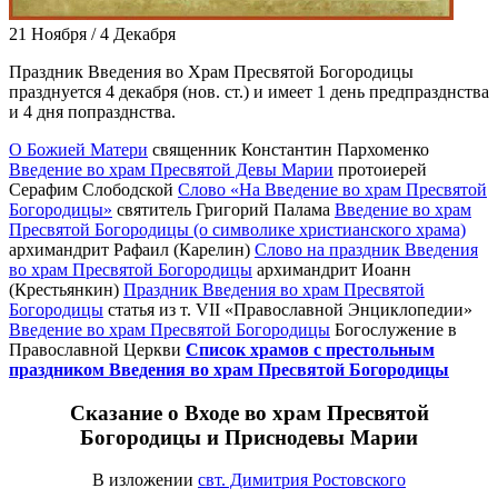
21 Ноября / 4 Декабря
Праздник Введения во Храм Пресвятой Богородицы
празднуется 4 декабря (нов. ст.) и имеет 1 день предпразднства
и 4 дня попразднства.
О Божией Матери
священник Константин Пархоменко
Введение во храм Пресвятой Девы Марии
протоиерей
Серафим Слободской
Слово «На Введение во храм Пресвятой
Богородицы»
святитель Григорий Палама
Введение во храм
Пресвятой Богородицы (о символике христианского храма)
архимандрит Рафаил (Карелин)
Слово на праздник Введения
во храм Пресвятой Богородицы
архимандрит Иоанн
(Крестьянкин)
Праздник Введения во храм Пресвятой
Богородицы
статья из т. VII «Православной Энциклопедии»
Введение во храм Пресвятой Богородицы
Богослужение в
Православной Церкви
Список храмов с престольным
праздником Введения во храм Пресвятой Богородицы
Сказание о Входе во храм Пресвятой
Богородицы и Приснодевы Марии
В изложении
свт. Димитрия Ростовского