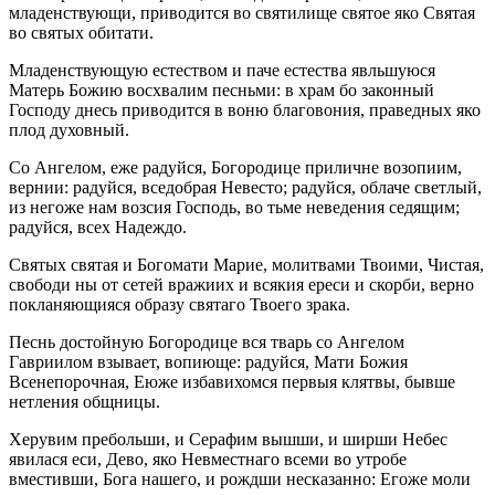
младенствующи, приводится во святилище святое яко Святая
во святых обитати.
Младенствующую естеством и паче естества явльшуюся
Матерь Божию восхвалим песньми: в храм бо законный
Господу днесь приводится в воню благовония, праведных яко
плод духовный.
Со Ангелом, еже радуйся, Богородице приличне возопиим,
вернии: радуйся, вседобрая Невесто; радуйся, облаче светлый,
из негоже нам возсия Господь, во тьме неведения седящим;
радуйся, всех Надеждо.
Святых святая и Богомати Марие, молитвами Твоими, Чистая,
свободи ны от сетей вражиих и всякия ереси и скорби, верно
покланяющияся образу святаго Твоего зрака.
Песнь достойную Богородице вся тварь со Ангелом
Гавриилом взывает, вопиюще: радуйся, Мати Божия
Всенепорочная, Еюже избавихомся первыя клятвы, бывше
нетления общницы.
Херувим пребольши, и Серафим вышши, и ширши Небес
явилася еси, Дево, яко Невместнаго всеми во утробе
вместивши, Бога нашего, и рождши несказанно: Егоже моли