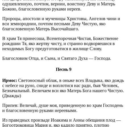
одушевленную, почтим, вернии, воистину Деву и Матерь
Божию, благословенную руками иереев.
Пророцы, апостоли и мученицы Христовы, Ангелов чини и
вси земнороднии, почтим песньми Деву Чистую, яко
благословенную Матерь Высочайшаго.
В храм Тя принесоша, Всенепорочная Чистая, Божественне
рождшии Тя, яко жертву чисту, и странно водворяешися в
неходимых Богу предуготоватися в жилище Слову.
Благословим Отца, и Сына, и Святаго Духа — Господа.
Песнь 9
Ирмос:
Светоносный облак, в оньже всех Владыка, яко дождь
с небесе на руно, сниде и воплотися нас ради, быв Человек,
Безначальный. Величаем вси яко Матерь Бога нашего Чистую.
(Дважды)
Припев: Величай, душе моя, приведенную во храм Господень
и благословенную руками иереевыми.
Из праведных произыде Иоакима и Анны обещания плод —
Богоотроковица Мария и, яко кадило приятно, плотию