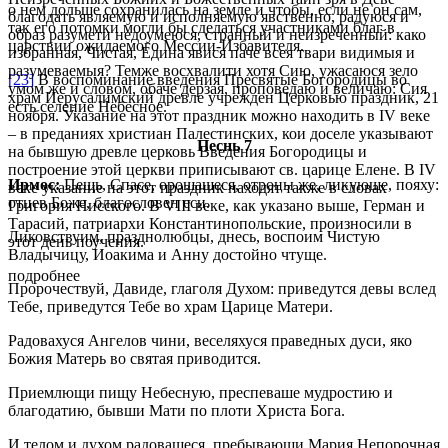
о нем дольше сохранилась на земле и чтобы, если не он сам,
благодать являемую и исполняемую явственно, радуюся и
так его потомки могли бы сделаться участниками благ в
образ разумети недоумеюся, странный и неизреченный: како
царствии ожидаемого Мессии-Избавителя.
избранная, Чистая, Едина явися паче всея твари видимыя и
разумеваемыя? Темже восхвалити хотя Сию, ужасаюся зело
[23]
В воспоминание введения Пресвятые Богородицы во
умом же и словом, обаче дерзая, проповедаю и величаю: Сия
храм Иерусалимский древле учрежден Церковью праздник, 21
есть селение Небесное.
ноября. Указание на этот праздник можно находить в IV веке
– в преданиях христиан Палестинских, кои доселе указывают
Песнь 7
на бывшую древле церковь Введения Богородицы и
построение этой церкви приписывают св. царице Елене. В IV
Ирмос:
Пещь, Спасе, орошашеся, отроцы же, ликующе, пояху:
веке указание на этот праздник находят также в словах
отцев Боже, благословен еси.
Григория Нисского. В VIII веке, как указано выше, Герман и
Тарасий, патриархи Константинопольские, произносили в
Ликовствуим, празднолюбцы, днесь, воспоим Чистую
этот день поучения.
Владычицу, Иоакима и Анну достойно чтуще.
подробнее
Пророчествуй, Давиде, глаголя Духом: приведутся девы вслед
Тебе, приведутся Тебе во храм Царице Матери.
Радовахуся Ангелов чини, веселяхуся праведных дуси, яко
Божия Матерь во святая приводится.
Приемлющи пищу Небесную, преспеваше мудростию и
благодатию, бывши Мати по плоти Христа Бога.
И телом и духом радовашеся, пребывающи Мария Непорочная