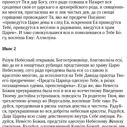
принесу́т Тя в дар Бо́­гу, се­го́ ра́­ди созва́ша в Назаре́т вся
сро́дники своя́ от ца́рскаго и архиере́йского ро́­да, и свя­ще́н­ни­
ки мно́­гия, пригла́сиша же и лик чи́стых дев, да со свещи́
горя́щими провожда́ют Тя, я́ко же предрече́ Писа́ние:
«приведу́тся Ца­рю́ де́­вы в след Ея́, и́скренния Ея́ приведу́тся
Те­бе́, приведу́тся в весе́лии и ра́довании, введу́тся в храм
Царе́в». И та́­ко совоку́пльшеся вси и помоли́вшеся о Те­бе́ Бо́­
гу, воспе́ша Ему́: Алли­лу́иа.
Икос 2
Ра́­зум Не­бе́с­ный открыва́я, Богоотрокови́це, бла­го­во­ли́­ла еси́,
я́ко да не в нище́тных ру́бищах предста́неши ко хра́­му Ца­рю́
Небе́сному, се­го́ ра́­ди преоде́яна была́ еси́ со сла́­вою и
красото́ю мно́гою, да испо́лнится на Те­бе́ Дави́да пра́отца Тво­
его́ предрече́ние: «Предста́ Цари́ца одесну́ю Те­бе́, в ри́зах
позлаще́нных оде́яна, преиспещре́на». Ег­да́ же, я́ко Неве́ста
Бо́­жия преукра́шена была́ еси́ и вся ко всечестно́му Введе́нию
Тво­ему́ досто́йна устро́ишася, поведо́ста Тя роди́тели Твоя́, я́ко
трехле́тнюю а́гницу во Иерусали́м, воспе́вше Те­бе́ та́­ко: Ра́­
дуй­ся, преоде́янная в ря́сны златы́я де́вст­ва и чис­то­ты́. Ра́­дуй­
ся, пре­укра́­шен­ная во вся добро́ты не­бе́с­ныя красоты́. Ра́­дуй­ся,
Дщи Ца­ре́­ва всю сла́­ву де́вственную внутрь Се­бе́ иму́щая. Ра́­
дуй­ся, Не­ве́с­то Бо́­жия, пред­ста́­ти одесну́ю Небе́сному Жениху́
гряду́щая. Ра́­дуй­ся, оду­шев­ле́н­ный Киво́те Бо́­жий, посреде́ дев