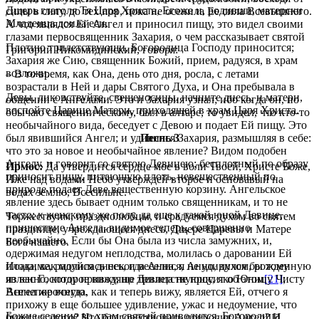
Дщерь глаголя Тя Царя Христа, Егоже и, родивши, матерски
силы в силу, до тех пор, пока не осенила Ее сила Всевышнего.
Младенца доила еси.
А что являлся Ей Ангел и приносил пищу, это видел своими
глазами первосвященник Захария, о чем рассказывает святой
Плотию трилетствующи, Богородица Господу приносится;
Григорий Никомидийский, говоря:
Захария же Сию, священник Божий, прием, радуяся, в храм
возложи.
– В то время, как Она, день ото дня, росла, с летами
возрастали в Ней и дары Святого Духа, и Она пребывала в
Девы, ликовствуйте, свещеносицы, начните днесь, и матери,
общении с Ангелами. Это и Захария узнал; ибо когда он, по
воспойте Царице Матери, приходящей в храм Царя Христа.
обычаю священническому, был в алтаре, то увидел, что кто-то
необычайного вида, беседует с Девою и подает Ей пищу. Это
был явившийся Ангел; и удивился Захария, размышляя в себе:
Песнь 3
что это за новое и необычайное явление? Видом подобен
Ангелу, и говорит со святою Девицею; бесплотный по образу
Ирмос:
Да утвердится сердце мое в воли Твоей, Христе Боже,
приносит пищу, питающую плоть, невещественный по
Иже над водами Небо утверждей второе и основавый на
природе подает Деве вещественную корзину. Ангельское
водах землю, Всесильне.
явление здесь бывает одним только священникам, и то не
часто; к женскому же полу, да еще к такой юной Девице,
Торжествуим, празднолюбцы, и срадуемся духом во святем
пришествие Ангела, видимое теперь, совершенно
празднице, учреждающеся днесь, Дщере Царевы и Матере
необычайно. Если бы Она была из числа замужних, и,
Бога нашего.
одержимая недугом неплодства, молилась о даровании Ей
Иоакиме, радуйся днесь, и веселися, Анно, духом, рожденную
плода, как молилась некогда Анна, я не удивился бы тому
из вас Господу приводяще трилетствующу, яко Юницу Чисту
явленно, которое вижу, но Девица не просит об этом
[21]
;
Всенепорочную.
Ангел же всегда, как и теперь вижу, является Ей, отчего я
прихожу в еще большее удивление, ужас и недоумение, что
Божие селение во храм святый приводится, Богородица
будет из этого? Что благовествовать приходит Ангел? И