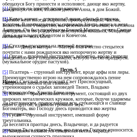
обещахуся Богу принести и исполняют, дающе яко жертву,
[1]
Припев на девятой песни канона.
рожденную от них, Иоаким днесь и Анна, в дом Божий.
[2]
Кивот, ковчег – деревянный ящик, обитый снаружи
Прозябе жезл иногда Ааронов, прообразующий, Чистая,
золотом. В нем находились: скрижали Завета, манна и жезл
Божественное Рождество, яко безсеменно зачнеши, и нетленна
Ааронов. Он был прообразом Божией Матери, отчего Святая
пребудеши, и по рождестве девствующи явишися, Младенца
Дева и называется Кивотом и Ковчегом.
питающи — всех Бога.
[3]
Стихира праздника на великой вечерне.
Девы — Деву, и матери — Матерь благочестно стецытеся
почтити с нами рождшуюся яко непорочную жертву и
[4]
Орган – духовный инструмент, вероятно, вроде свирели
рожденную Богу плодоносимую, вси убо светло празднуем.
(музыкальное орудие пастухов).
Песнь 5
[5]
Псалтирь – струнный инструмент, вроде арфы или лиры.
Преимущественно игрою на нем сопровождалось пение
Ирмос:
Светлый нам возсияй Свет Присносущный,
священных песней или гимнов.
утренюющим о судьбах заповедей Твоих, Владыко
Человеколюбче, Христе Боже наш.
[6]
Кимвал – бряцательный инструмент, состоящий из двух
широких металлических кружков, которые, будучи ударяемы
Да светлоносим, православнии вси, стекающеся и славяще
один о другой, издавали громкий звук.
Богоматерь, яко Господу днесь приводится яко жертва
благоприятна.
[7]
Гусли – струнный инструмент, имевший форму
треугольника.
Да веселятся праотцы днесь, Владычице, и да радуется
рождшая Тя со отцем Твоим, яко плод их Господу приносится.
[8]
Кондаком называется священная песнь, вкратце
выражающая сущность праздника.