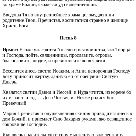
во храме Божии, якоже сосуд священнейший.
Введоша Тя во внутреннейшее храма целомудреннии
родителие Твои, Пречистая, воспитатися странно в жилище
Христа Бога.
Песнь 8
Ирмос:
Егоже ужасаются Ангели и вся воинства, яко Творца
и Господа, пойте, священницы, прославите, отроцы,
благословите, людие, и превозносите во вся веки.
Веселится днесь светло Иоаким, и Анна непорочная Господу
Богу приносит жертву, данную ей от обещания Святую
Дщерь.
Хвалятся святии Давид и Иессей, и Иуда чтится, из корене бо
их израсте плод — Дева Чистая, из Неяже родися Бог
Превечный.
Мария Пречистая и одушевленная скиния приводится днесь в
дом Божий, и приемлет Сию Захария руками, яко освященное
сокровище Господне.
Яко дверь спасительную и гору мысленную, яко лествицу