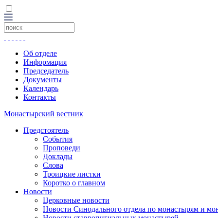
Об отделе
Информация
Председатель
Документы
Календарь
Контакты
Монастырский вестник
Предстоятель
События
Проповеди
Доклады
Слова
Троицкие листки
Коротко о главном
Новости
Церковные новости
Новости Синодального отдела по монастырям и мо
Новости ставропигиальных монастырей