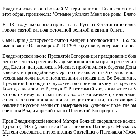
Вла­ди­мир­ская ико­на Бо­жи­ей Ма­те­ри на­пи­са­на Еван­ге­ли­стом 
этот об­раз, про­из­нес­ла: "От­ныне убла­жат Ме­ня все ро­ды. Бла­г
В 1131 го­ду ико­на бы­ла при­сла­на на Русь из Кон­стан­ти­но­по­ля св
го­ро­да свя­той рав­ноап­о­столь­ной ве­ли­кой кня­ги­ни Оль­ги.
Сын Юрия Дол­го­ру­ко­го свя­той Ан­дрей Бо­го­люб­ский в 1155 го­ду
име­но­ва­ние Вла­ди­мир­ской. В 1395 го­ду ико­ну впер­вые при­нес­
Вла­ди­мир­ской иконе Пре­свя­той Бо­го­ро­ди­цы празд­но­ва­ние бы­ва­
лен­ное в честь сре­те­ния Вла­ди­мир­ской ико­ны при пе­ре­не­се­нии
род Елец и, на­прав­ля­ясь к Москве, при­бли­зил­ся к бе­ре­гам До­н
ков­ским и пре­по­доб­но­му Сер­гию о из­бав­ле­нии Оте­че­ства и на­
усерд­ным мо­лит­вам о по­ми­ло­ва­нии и по­ка­я­нию. Во Вла­ди­мир, г
Пре­свя­той Бо­го­ро­ди­цы ду­хо­вен­ство при­ня­ло ико­ну и с крест­н
Бо­жия, спа­си зем­лю Рус­скую!" В тот са­мый час, ко­гда жи­те­ли М
ко­то­рой к нему шли свя­ти­те­ли с зо­ло­ты­ми жез­ла­ми, а над ни­ми
спро­сил о зна­че­нии ви­де­ния. Зна­ю­щие от­ве­ти­ли, что си­я­ю­щая
бав­ле­ния Рус­ской зем­ли от Та­мер­ла­на на Куч­ко­вом по­ле, где бы­
сре­те­ния Вла­ди­мир­ской ико­ны Пре­свя­той Бо­го­ро­ди­цы.
Пред Вла­ди­мир­ской ико­ной Ма­те­ри Бо­жи­ей свер­ши­лись важ­ней­ш
Церк­ви (1448 г.), свя­ти­те­ля Иова - пер­во­го Пат­ри­ар­ха Мос­ков­с
Ма­те­ри со­вер­ше­на ин­тро­ни­за­ция Свя­тей­ше­го Пат­ри­ар­ха Мос­