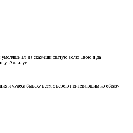
и умоляше Тя, да скажеши святую волю Твою и да
Богу: Аллилуиа.
ния и чудеса бываху всем с верою притекающим ко образу