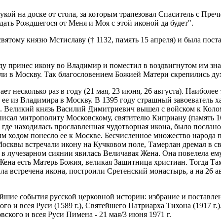
Лу­кой на дос­ке от сто­ла, за ко­то­рым тра­пе­зо­вал Спа­си­тель с П
о­дать Рожд­ше­го­ся от Ме­ня и Моя с этой ико­ной да бу­дет".
я­то­му кня­зю Мсти­сла­ву († 1132, па­мять 15 ап­ре­ля) и бы­ла по­став
 при­нес ико­ну во Вла­ди­мир и по­ме­стил в воз­двиг­ну­том им зна­ме
ли в Моск­ву. Так бла­го­сло­ве­ни­ем Бо­жи­ей Ма­те­ри скре­пи­лись ду
ет несколь­ко раз в го­ду (21 мая, 23 июня, 26 ав­гу­ста). Наи­бо­лее то
 ее из Вла­ди­ми­ра в Моск­ву. В 1395 го­ду страш­ный за­во­е­ва­тель х
а. Ве­ли­кий князь Ва­си­лий Ди­мит­ри­е­вич вы­шел с вой­ском к Ко­ло
пи­сал мит­ро­по­ли­ту Мос­ков­ско­му, свя­ти­те­лю Ки­при­а­ну (па­мя
де на­хо­ди­лась про­слав­лен­ная чу­до­твор­ная ико­на, бы­ло по­сла­н
ым хо­дом по­нес­ло ее к Москве. Бес­чис­лен­ное мно­же­ство на­ро­да п
оск­вы встре­ча­ли ико­ну на Куч­ко­вом по­ле, Та­мер­лан дре­мал в с
 в лу­че­зар­ном си­я­нии яви­лась Ве­ли­ча­вая Же­на. Она по­ве­ле­ла 
 Же­на есть Ма­терь Бо­жия, ве­ли­кая За­щит­ни­ца хри­сти­ан. То­гда Та­
ла встре­че­на ико­на, по­стро­и­ли Сре­тен­ский мо­на­стырь, а на 26 ав
ие со­бы­тия рус­ской цер­ков­ной ис­то­рии: из­бра­ние и по­став­ле­ни
ко­го и всея Ру­си (1589 г.), Свя­тей­ше­го Пат­ри­ар­ха Ти­хо­на (1917 
ков­ско­го и всея Ру­си Пи­ме­на - 21 мая/3 июня 1971 г.