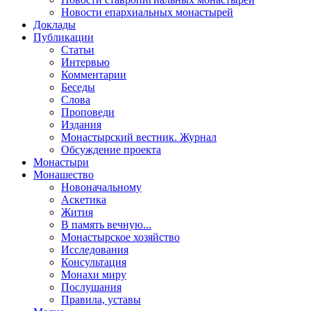
Новости епархиальных монастырей
Доклады
Публикации
Статьи
Интервью
Комментарии
Беседы
Слова
Проповеди
Издания
Монастырский вестник. Журнал
Обсуждение проекта
Монастыри
Монашество
Новоначальному
Аскетика
Жития
В память вечную...
Монастырское хозяйство
Исследования
Консультация
Монахи миру
Послушания
Правила, уставы