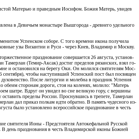
ре­чи­стой Ма­те­рью и пра­вед­ным Иоси­фом. Бо­жия Ма­терь, уви­дев
­ле­на в Де­ви­чьем мо­на­сты­ре Вы­ш­го­ро­да - древ­не­го удель­но­го
­ни­том Успен­ском со­бо­ре. С то­го вре­ме­ни ико­на по­лу­чи­ла
­хов­ные узы Ви­зан­тии и Ру­си - через Ки­ев, Вла­ди­мир и Моск­ву.
р­же­ствен­ное празд­но­ва­ние со­вер­ша­ет­ся 26 ав­гу­ста, уста­нов­
ан Та­мер­лан (Те­мир-Ак­сак) до­стиг пре­де­лов ря­зан­ских, взял го­
мне и оста­но­вил­ся на бе­ре­гу Оки. Он мо­лил­ся свя­ти­те­лям Мос­
ть 16 сен­тяб­ря), чтобы на­сту­пив­ший Успен­ский пост был по­свя­щен
о ду­хо­вен­ство. По­сле ли­тур­гии и мо­леб­на в празд­ник Успе­ния
о обе­им сто­ро­нам до­ро­ги, стоя на ко­ле­нях, мо­ли­ло: "Ма­терь
во­ем шат­ре. Вдруг он уви­дел во сне ве­ли­кую го­ру, с вер­ши­ны
ему оста­вить пре­де­лы Рос­сии. Проснув­шись в тре­пе­те, Та­мер­лан
мер­лан дал при­каз пол­кам ид­ти об­рат­но. В па­мять чу­дес­но­го из­
­гу­ста бы­ло уста­нов­ле­но все­рос­сий­ское празд­но­ва­ние в честь
е свя­ти­те­ля Ио­ны - Пред­сто­я­те­ля Ав­то­ке­фаль­ной Рус­ской
г.). В день празд­но­ва­ния в честь Вла­ди­мир­ской ико­ны Бо­жи­ей