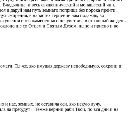
, Владычице, и весь священнический и монашеский чин,
воя и даруй нам путь земнаго поприща без порока прейти.
дух смирения, в напастех терпение нам подаждь, во
искушения и от окамененнаго нечувствия, в страшный же день
 поклонение со Отцем и Святым Духом, ныне и присно и во
гомати. Ты же, яко имущая державу непобедимую, сохрани и
и нас, земных, не оставила еси, яко некую лучу,
а да пребудут». Темже вернии раби Твои, по вся дни и на
: