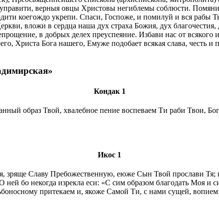
 управити, верныя овцы Христовы негиблемы соблюсти. Помяни
одити коегождо укрепи. Спаси, Госпоже, и помилуй и вся рабы Т
ркви, вложи в сердца наша дух страха Божия, дух благочестия, 
епрощение, в добрых делех преуспеяние. Избави нас от всякого 
го, Христа Бога нашего, Емуже подобает всякая слава, честь и
адимирская»
Кондак 1
нный образ Твой, хвалебное пение воспеваем Ти раби Твои, Бо
Икос 1
 зряще Славу Пребожественную, еюже Сын Твой прослави Тя; но 
ей бо некогда изрекла еси: «С сим образом благодать Моя и сил
льбоносному притекаем и, якоже Самой Ти, с нами сущей, вопием