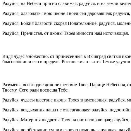
Радуйся, на Небеси присно славимая; радуйся, и на земли велич
Радуйся, благодать Твою иконе Твоей сей даровавшая; радуйся,
Радуйся, Божия благости скорая Подательнице; радуйся, моле
Радуйся, Пречистая, от иконы Твоея милости нам источающая.
Видя чудес множество, от принесенныя в Вышград святыя икон
благословиши его в пределы Ростовския отъити. Темже улучив 
Разумеша вси людие дивное шествие Твое, Царице Небесная, от
Твоему. Сего ради воспеша Тебе:
Радуйся, чудесы шествие иконы Твоея знаменавшая; радуйся, 
Радуйся, воздыхания наша не отвергающая; радуйся, недосто
Радуйся, Матерния щедроты Твоя на нас изливающая; радуйся
Радуйся, во обстоянии сущим скорую помощь дарующая; радуй