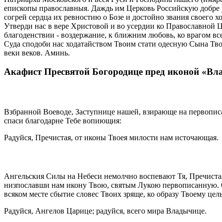
епископы православныя. Даждь им Церковь Российскую добре
согрей сердца их ревностию о Бозе и достойно звания своего х
Утверди нас в вере Христовой и во усердии ко Православной Це
благоденствии - воздержание, к ближним любовь, ко врагом вс
Суда сподоби нас ходатайством Твоим стати одесную Сына Твое
веки веков. Аминь.
Акафист Пресвятой Богородице пред иконой «Вл
Взбранной Воеводе, Заступнице нашей, взирающе на первописа
спаси благодарне Тебе вопиющия:
Радуйся, Пречистая, от иконы Твоея милости нам источающая.
Ангельския Силы на Небеси немолчно воспевают Тя, Пречистая,
низпославши нам икону Твою, святым Лукою первописанную. О н
всяком месте сбытие словес Твоих зряще, ко образу Твоему це
Радуйся, Ангелов Царице; радуйся, всего мира Владычице.