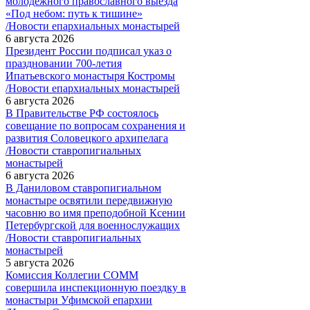
молодежного православного выезда
«Под небом: путь к тишине»
/Новости епархиальных монастырей
6 августа 2026
Президент России подписал указ о
праздновании 700-летия
Ипатьевского монастыря Костромы
/Новости епархиальных монастырей
6 августа 2026
В Правительстве РФ состоялось
совещание по вопросам сохранения и
развития Соловецкого архипелага
/Новости ставропигиальных
монастырей
6 августа 2026
В Даниловом ставропигиальном
монастыре освятили передвижную
часовню во имя преподобной Ксении
Петербургской для военнослужащих
/Новости ставропигиальных
монастырей
5 августа 2026
Комиссия Коллегии СОММ
совершила инспекционную поездку в
монастыри Уфимской епархии