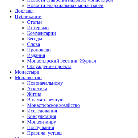
Новости епархиальных монастырей
Доклады
Публикации
Статьи
Интервью
Комментарии
Беседы
Слова
Проповеди
Издания
Монастырский вестник. Журнал
Обсуждение проекта
Монастыри
Монашество
Новоначальному
Аскетика
Жития
В память вечную...
Монастырское хозяйство
Исследования
Консультация
Монахи миру
Послушания
Правила, уставы