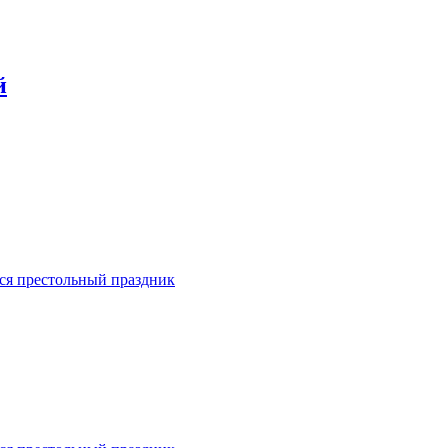
й
лся престольный праздник