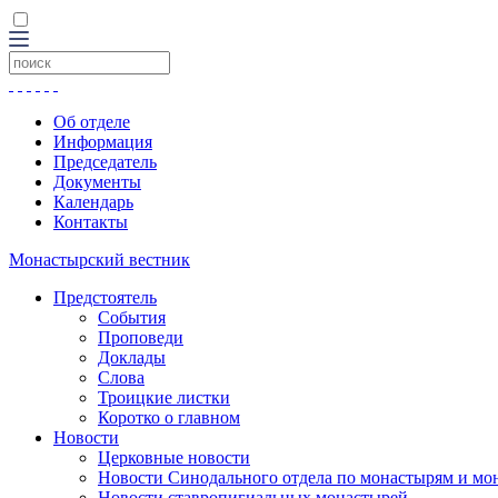
Об отделе
Информация
Председатель
Документы
Календарь
Контакты
Монастырский вестник
Предстоятель
События
Проповеди
Доклады
Слова
Троицкие листки
Коротко о главном
Новости
Церковные новости
Новости Синодального отдела по монастырям и мо
Новости ставропигиальных монастырей