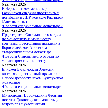
6 августа 2026
В Череменецком монастыре
Гатчинской епархии простились с
погибшим в ЛНР монахом Рафаилом
(Анисимовым)
/Новости епархиальных монастырей
6 августа 2026
Председатель Синодального отдела
по монастырям и монашеству
возглавил престольный праздник в
Борисоглебском Аносином
ставропигиальном монастыре
/Новости Синодального отдела по
монастырям и монашеству
6 августа 2026
Епископ Бузулукский Алексий
возглавил престольный праздник в
Спасо-Преображенском Бузулукском
монастыре
/Новости епархиальных монастырей
6 августа 2026
Митрополит Воронежский Леонтий
посетил Дивногорский монастырь и
встретился с участниками