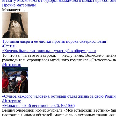
В скиту Московского подворья Валаамского монастыря состоя
Прочие материалы
Монашество
Троицкая лавра и ее листки против порока сквернословия
/Статьи
«Хочешь быть счастливым – участвуй в общем деле»
То, что вы читаете эти строки, — неслучайно. Возможно, име
руководитель строящегося музейного комплекса «Отечество» н
/Интервью
«Судьба каждого человека, который отдал жизнь за свою Родину
/Интервью
«Монастырский вестник». 2026. №2 (66)
Вышел очередной номер журнала «Монастырский вестник» (апр
настоятельницами обителей, материалы о духовных традициях 