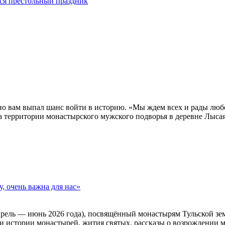
лся престольный праздник
нно вам выпал шанс войти в историю. «Мы ждем всех и рады лю
а территории монастырского мужского подворья в деревне Лысая
, очень важна для нас»
ель — июнь 2026 года), посвящённый монастырям Тульской земл
и истории монастырей, жития святых, рассказы о возрождении 