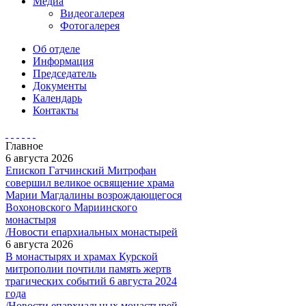
Медиа
Видеогалерея
Фотогалерея
Об отделе
Информация
Председатель
Документы
Календарь
Контакты
Главное
6 августа 2026
Епископ Гатчинский Митрофан
совершил великое освящение храма
Марии Магдалины возрождающегося
Вохоновского Мариинского
монастыря
/Новости епархиальных монастырей
6 августа 2026
В монастырях и храмах Курской
митрополии почтили память жертв
трагических событий 6 августа 2024
года
/Новости епархиальных монастырей