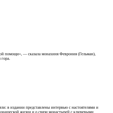
бой помощи», — сказала монахиня Феврония (Гельман),
 гора.
и: в издании представлены интервью с настоятелями и
монашеской жизни и о связи монастырей с ключевыми