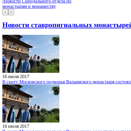
/Новости Синодального отдела по
монастырям и монашеству
‹
›
Новости ставропигиальных монастыре
16 июля 2017
В скиту Московского подворья Валаамского монастыря состоя
16 июля 2017