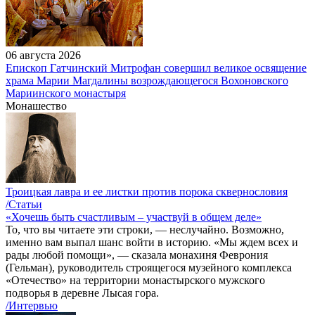
06 августа 2026
Епископ Гатчинский Митрофан совершил великое освящение
храма Марии Магдалины возрождающегося Вохоновского
Мариинского монастыря
Монашество
Троицкая лавра и ее листки против порока сквернословия
/Статьи
«Хочешь быть счастливым – участвуй в общем деле»
То, что вы читаете эти строки, — неслучайно. Возможно,
именно вам выпал шанс войти в историю. «Мы ждем всех и
рады любой помощи», — сказала монахиня Феврония
(Гельман), руководитель строящегося музейного комплекса
«Отечество» на территории монастырского мужского
подворья в деревне Лысая гора.
/Интервью