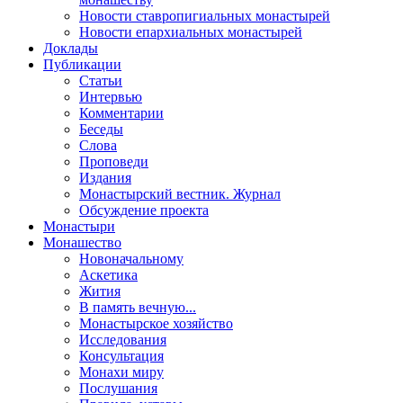
Новости ставропигиальных монастырей
Новости епархиальных монастырей
Доклады
Публикации
Статьи
Интервью
Комментарии
Беседы
Слова
Проповеди
Издания
Монастырский вестник. Журнал
Обсуждение проекта
Монастыри
Монашество
Новоначальному
Аскетика
Жития
В память вечную...
Монастырское хозяйство
Исследования
Консультация
Монахи миру
Послушания