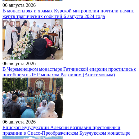
06 августа 2026
В монастырях и храмах Курской митрополии почтили память
жертв трагических событий 6 августа 2024 года
06 августа 2026
В Череменецком монастыре Гатчинской епархии простились с
погибшим в ЛНР монахом Рафаилом (Анисимовым)
06 августа 2026
Епископ Бузулукский Алексий возглавил престольный
праздник в Спасо-Преображенском Бузулукском монастыре