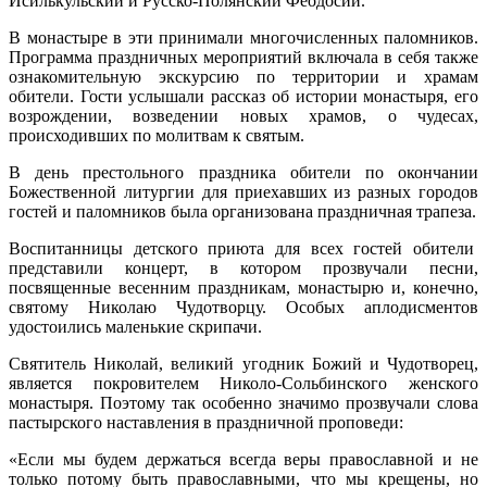
Исилькульский и Русско-Полянский Феодосий.
В монастыре в эти принимали многочисленных паломников.
Программа праздничных мероприятий включала в себя также
ознакомительную экскурсию по территории и храмам
обители. Гости услышали рассказ об истории монастыря, его
возрождении, возведении новых храмов, о чудесах,
происходивших по молитвам к святым.
В день престольного праздника обители по окончании
Божественной литургии для приехавших из разных городов
гостей и паломников была организована праздничная трапеза.
Воспитанницы детского приюта для всех гостей обители
представили концерт, в котором прозвучали песни,
посвященные весенним праздникам, монастырю и, конечно,
святому Николаю Чудотворцу. Особых аплодисментов
удостоились маленькие скрипачи.
Святитель Николай, великий угодник Божий и Чудотворец,
является покровителем Николо-Сольбинского женского
монастыря. Поэтому так особенно значимо прозвучали слова
пастырского наставления в праздничной проповеди:
«Если мы будем держаться всегда веры православной и не
только потому быть православными, что мы крещены, но