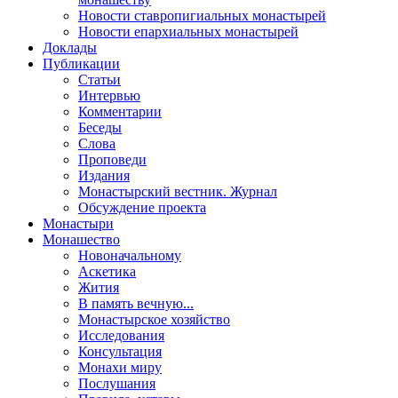
Новости ставропигиальных монастырей
Новости епархиальных монастырей
Доклады
Публикации
Статьи
Интервью
Комментарии
Беседы
Слова
Проповеди
Издания
Монастырский вестник. Журнал
Обсуждение проекта
Монастыри
Монашество
Новоначальному
Аскетика
Жития
В память вечную...
Монастырское хозяйство
Исследования
Консультация
Монахи миру
Послушания