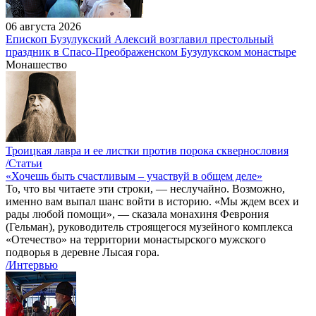
06 августа 2026
Епископ Бузулукский Алексий возглавил престольный
праздник в Спасо-Преображенском Бузулукском монастыре
Монашество
Троицкая лавра и ее листки против порока сквернословия
/Статьи
«Хочешь быть счастливым – участвуй в общем деле»
То, что вы читаете эти строки, — неслучайно. Возможно,
именно вам выпал шанс войти в историю. «Мы ждем всех и
рады любой помощи», — сказала монахиня Феврония
(Гельман), руководитель строящегося музейного комплекса
«Отечество» на территории монастырского мужского
подворья в деревне Лысая гора.
/Интервью