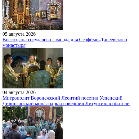
05 августа 2026
Воссоздана государева лампада для Сеафимо-Дивеевского
монастыря
04 августа 2026
Митрополит Воронежский Леонтий посетил Успенский
Дивногорский монастырь и совершил Литургию в обители