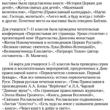
выставке были представлены книги: «История Церкви для
детей», «Жития святых для детей», «Маленький
молитвослов», «Притчи (Православный календарь)», «Научи
нас, Господи, молиться!», «Ангел мой, я буду всегда с тобой»
и другие. Почетное место на выставке было отведено Библии.
Для учащихся 7–11 классов была проведена читательская
конференция «Перелистывая лет страницы. Уроки столетия» с
презентацией книг Издательства Данилова монастыря:
«Жития Новомучеников и исповедников Церкви Русской»,
«Великие святые: святитель Лука (Войно-Ясенецкий)»,
«Великомученица Елисавета», «Патриарх Тихон» (автор-
составитель – В. Малягин).
14 марта для учащихся 1–11 классов была проведена серия
уроков и воспитательных мероприятий, приуроченных к Дню
православной книги: «Первоучители словенские. Первый
букварь», «Как все начиналось: истоки первопечатания на
Руси. Первая русская печатная книга», «Тема Православия в
произведениях А.А. Блока “Вербочки“ и Л.А. Чарской
“Дивные звуки“», «По страницам православных журналов»,
«Эпоха Ивана Грозного», «Книга, равная Вселенной»,
«Святыни Рославльской земли. Рославльские подвижники»,
«Листая “Апостол“», «Есть чудо на земле с названием дивным
– книга», «Через книгу к добру и свету».