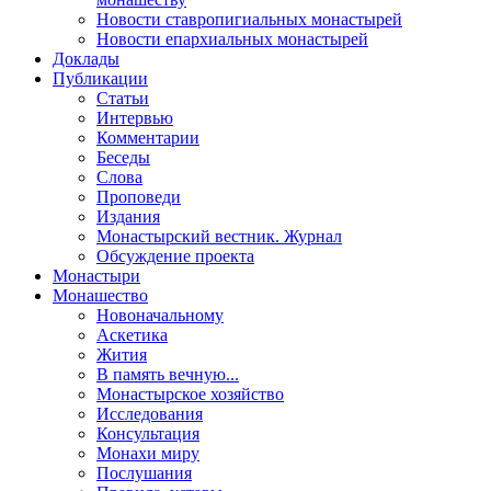
Новости ставропигиальных монастырей
Новости епархиальных монастырей
Доклады
Публикации
Статьи
Интервью
Комментарии
Беседы
Слова
Проповеди
Издания
Монастырский вестник. Журнал
Обсуждение проекта
Монастыри
Монашество
Новоначальному
Аскетика
Жития
В память вечную...
Монастырское хозяйство
Исследования
Консультация
Монахи миру
Послушания