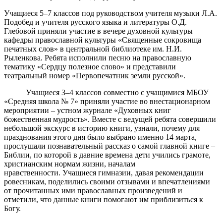
Учащиеся 5–7 классов под руководством учителя музыки Л.А.
Подобед и учителя русского языка и литературы О.Д.
Глебовой приняли участие в вечере духовной культуры
кафедры православной культуры «Священные сокровища
печатных слов» в центральной библиотеке им. Н.И.
Рыленкова. Ребята исполнили песню на православную
тематику «Сердцу полезное слово» и представили
театральный номер «Первопечатник земли русской».
Учащиеся 3–4 классов совместно с учащимися МБОУ
«Средняя школа № 7» приняли участие во внестационарном
мероприятии – устном журнале «Духовных книг
божественная мудрость». Вместе с ведущей ребята совершили
небольшой экскурс в историю книги, узнали, почему для
празднования этого дня было выбрано именно 14 марта,
прослушали познавательный рассказ о самой главной книге –
Библии, по которой в давние времена дети учились грамоте,
христианским нормам жизни, началам
нравственности. Учащиеся гимназии, давая рекомендации
ровесникам, поделились своими отзывами и впечатлениями
от прочитанных ими православных произведений и
отметили, что данные книги помогают им приблизиться к
Богу.