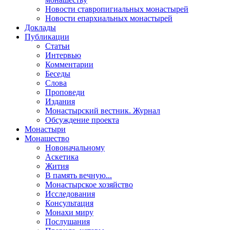
Новости ставропигиальных монастырей
Новости епархиальных монастырей
Доклады
Публикации
Статьи
Интервью
Комментарии
Беседы
Слова
Проповеди
Издания
Монастырский вестник. Журнал
Обсуждение проекта
Монастыри
Монашество
Новоначальному
Аскетика
Жития
В память вечную...
Монастырское хозяйство
Исследования
Консультация
Монахи миру
Послушания