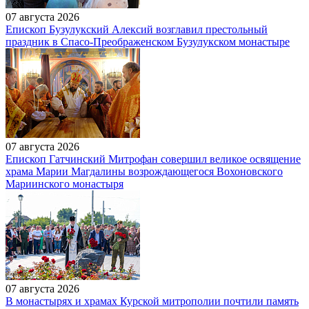
07 августа 2026
Епископ Бузулукский Алексий возглавил престольный
праздник в Спасо-Преображенском Бузулукском монастыре
07 августа 2026
Епископ Гатчинский Митрофан совершил великое освящение
храма Марии Магдалины возрождающегося Вохоновского
Мариинского монастыря
07 августа 2026
В монастырях и храмах Курской митрополии почтили память