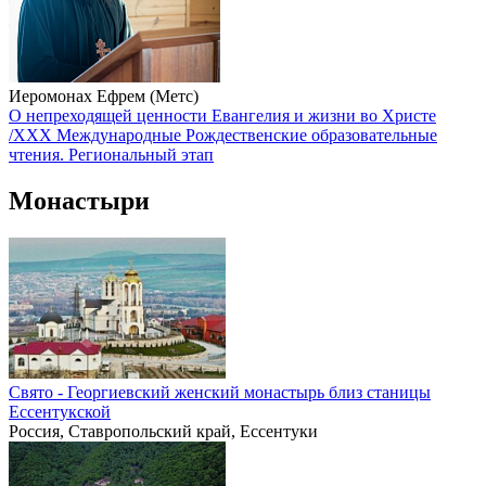
Иеромонах Ефрем (Метс)
О непреходящей ценности Евангелия и жизни во Христе
/XXX Международные Рождественские образовательные
чтения. Региональный этап
Монастыри
Свято - Георгиевский женский монастырь близ станицы
Ессентукской
Россия, Ставропольский край, Ессентуки