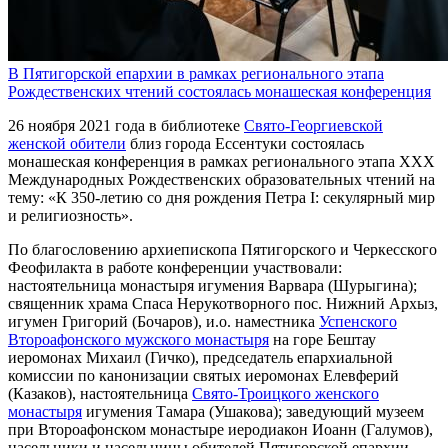
В Пятигорской епархии в рамках регионального этапа
Рождественских чтений состоялась монашеская конференция
26 ноября 2021 года в библиотеке
Свято-Георгиевской
женской обители
близ города Ессентуки состоялась
монашеская конференция в рамках регионального этапа ХХХ
Международных Рождественских образовательных чтений на
тему: «К 350-летию со дня рождения Петра I: секулярный мир
и религиозность».
По благословению архиепископа Пятигорского и Черкесского
Феофилакта в работе конференции участвовали:
настоятельница монастыря игумения Варвара (Шурыгина);
священник храма Спаса Нерукотворного пос. Нижний Архыз,
игумен Григорий (Бочаров), и.о. наместника
Успенского
Второафонского мужского монастыря
на горе Бештау
иеромонах Михаил (Гичко), председатель епархиальной
комиссии по канонизации святых иеромонах Елевферий
(Казаков), настоятельница
Свято-Троицкого женского
монастыря
игумения Тамара (Ушакова); заведующий музеем
при Второафонском монастыре иеродиакон Иоанн (Галумов),
насельники и насельницы обителей Пятигорской епархии.