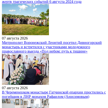
жертв трагических событий 6 августа 2024 года
07 августа 2026
Митрополит Воронежский Леонтий посетил Дивногорский
монастырь и встретился с участниками молодежного
православного выезда «Под небом: путь к тишине»
07 августа 2026
В Череменецком монастыре Гатчинской епархии простились с
погибшим в ЛНР монахом Рафаилом (Анисимовым)