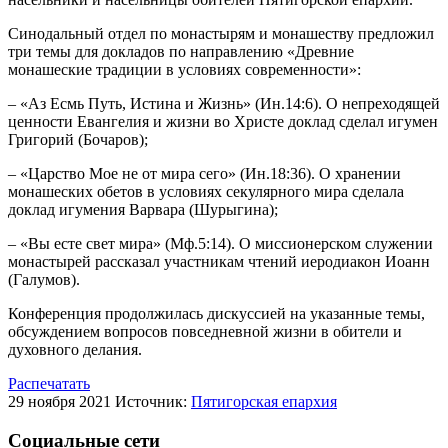
Синодальный отдел по монастырям и монашеству предложил
три темы для докладов по направлению «Древние
монашеские традиции в условиях современности»:
– «Аз Есмь Путь, Истина и Жизнь» (Ин.14:6). О непреходящей
ценности Евангелия и жизни во Христе доклад сделал игумен
Григорий (Бочаров);
– «Царство Мое не от мира сего» (Ин.18:36). О хранении
монашеских обетов в условиях секулярного мира сделала
доклад игумения Варвара (Шурыгина);
– «Вы есте свет мира» (Мф.5:14). О миссионерском служении
монастырей рассказал участникам чтений иеродиакон Иоанн
(Галумов).
Конференция продолжилась дискуссией на указанные темы,
обсуждением вопросов повседневной жизни в обители и
духовного делания.
Распечатать
29 ноября 2021
Источник:
Пятигорская епархия
Социальные сети