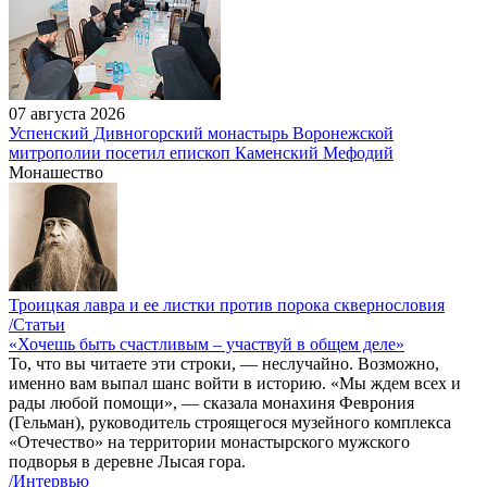
07 августа 2026
Успенский Дивногорский монастырь Воронежской
митрополии посетил епископ Каменский Мефодий
Монашество
Троицкая лавра и ее листки против порока сквернословия
/Статьи
«Хочешь быть счастливым – участвуй в общем деле»
То, что вы читаете эти строки, — неслучайно. Возможно,
именно вам выпал шанс войти в историю. «Мы ждем всех и
рады любой помощи», — сказала монахиня Феврония
(Гельман), руководитель строящегося музейного комплекса
«Отечество» на территории монастырского мужского
подворья в деревне Лысая гора.
/Интервью