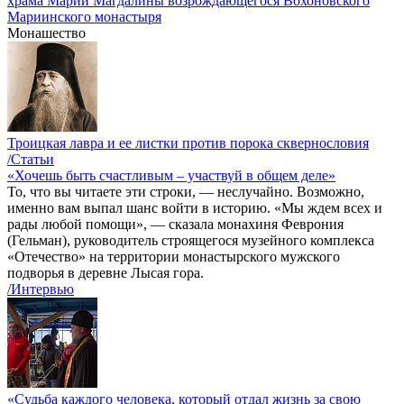
храма Марии Магдалины возрождающегося Вохоновского
Мариинского монастыря
Монашество
Троицкая лавра и ее листки против порока сквернословия
/Статьи
«Хочешь быть счастливым – участвуй в общем деле»
То, что вы читаете эти строки, — неслучайно. Возможно,
именно вам выпал шанс войти в историю. «Мы ждем всех и
рады любой помощи», — сказала монахиня Феврония
(Гельман), руководитель строящегося музейного комплекса
«Отечество» на территории монастырского мужского
подворья в деревне Лысая гора.
/Интервью
«Судьба каждого человека, который отдал жизнь за свою