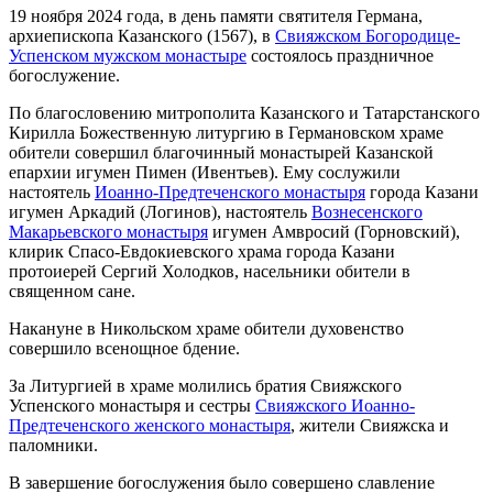
19 ноября 2024 года, в день памяти святителя Германа,
архиепископа Казанского (1567), в
Свияжском Богородице-
Успенском мужском монастыре
состоялось праздничное
богослужение.
По благословению митрополита Казанского и Татарстанского
Кирилла Божественную литургию в Германовском храме
обители совершил благочинный монастырей Казанской
епархии игумен Пимен (Ивентьев). Ему сослужили
настоятель
Иоанно-Предтеченского монастыря
города Казани
игумен Аркадий (Логинов), настоятель
Вознесенского
Макарьевского монастыря
игумен Амвросий (Горновский),
клирик Спасо-Евдокиевского храма города Казани
протоиерей Сергий Холодков, насельники обители в
священном сане.
Накануне в Никольском храме обители духовенство
совершило всенощное бдение.
За Литургией в храме молились братия Свияжского
Успенского монастыря и сестры
Свияжского Иоанно-
Предтеченского женского монастыря
, жители Свияжска и
паломники.
В завершение богослужения было совершено славление