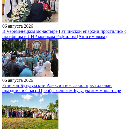
06 августа 2026
В Череменецком монастыре Гатчинской епархии простились с
погибшим в ЛНР монахом Рафаилом (Анисимовым)
06 августа 2026
Епископ Бузулукский Алексий возглавил престольный
праздник в Спасо-Преображенском Бузулукском монастыре