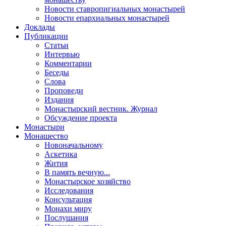
Новости ставропигиальных монастырей
Новости епархиальных монастырей
Доклады
Публикации
Статьи
Интервью
Комментарии
Беседы
Слова
Проповеди
Издания
Монастырский вестник. Журнал
Обсуждение проекта
Монастыри
Монашество
Новоначальному
Аскетика
Жития
В память вечную...
Монастырское хозяйство
Исследования
Консультация
Монахи миру
Послушания