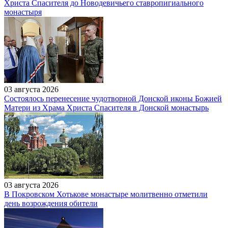
Христа Спасителя до Новодевичьего ставропигиального
монастыря
03 августа 2026
Состоялось перенесение чудотворной Донской иконы Божией
Матери из Храма Христа Спасителя в Донской монастырь
03 августа 2026
В Покровском Хотькове монастыре молитвенно отметили
день возрождения обители