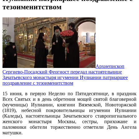
тезоименитством
Архиепископ
Сергиево-Посадский Феогност передал настоятельнице
Зачатьевского монастыря игумении Иулиании патриаршее
поздравление с тезоименитством
15 июня, в первую Неделю по Пятидесятнице, в праздник
Всех Святых и в день обретения мощей святой благоверной
(мученицы) Иулиании, княгини Вяземской, Новоторжской
(1819), небесной покровительницы игумении Иулиании
(Каледы), настоятельницы Зачатьевского ставропигиального
женского монастыря Москвы, сестры, прихожане и
паломники обители торжественно отметили День Ангела
матушки.