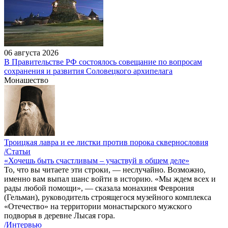
06 августа 2026
В Правительстве РФ состоялось совещание по вопросам
сохранения и развития Соловецкого архипелага
Монашество
Троицкая лавра и ее листки против порока сквернословия
/Статьи
«Хочешь быть счастливым – участвуй в общем деле»
То, что вы читаете эти строки, — неслучайно. Возможно,
именно вам выпал шанс войти в историю. «Мы ждем всех и
рады любой помощи», — сказала монахиня Феврония
(Гельман), руководитель строящегося музейного комплекса
«Отечество» на территории монастырского мужского
подворья в деревне Лысая гора.
/Интервью