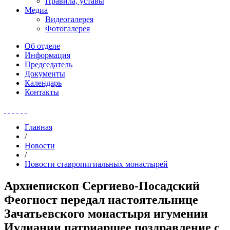
Правила, уставы
Медиа
Видеогалерея
Фотогалерея
Об отделе
Информация
Председатель
Документы
Календарь
Контакты
Главная
/
Новости
/
Новости ставропигиальных монастырей
Архиепископ Сергиево-Посадский
Феогност передал настоятельнице
Зачатьевского монастыря игумении
Иулиании патриаршее поздравление с