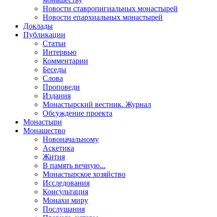
Новости ставропигиальных монастырей
Новости епархиальных монастырей
Доклады
Публикации
Статьи
Интервью
Комментарии
Беседы
Слова
Проповеди
Издания
Монастырский вестник. Журнал
Обсуждение проекта
Монастыри
Монашество
Новоначальному
Аскетика
Жития
В память вечную...
Монастырское хозяйство
Исследования
Консультация
Монахи миру
Послушания