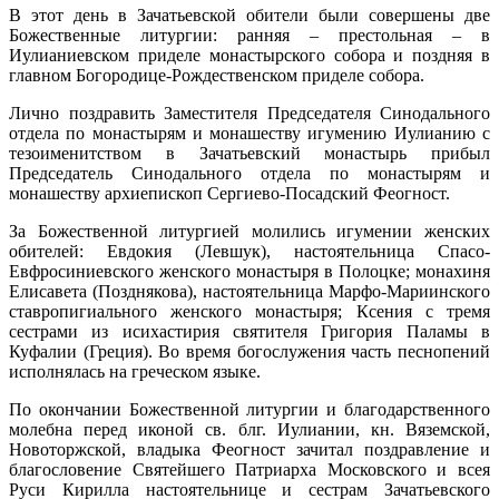
В этот день в Зачатьевской обители были совершены две
Божественные литургии: ранняя – престольная – в
Иулианиевском приделе монастырского собора и поздняя в
главном Богородице-Рождественском приделе собора.
Лично поздравить Заместителя Председателя Синодального
отдела по монастырям и монашеству игумению Иулианию с
тезоименитством в Зачатьевский монастырь прибыл
Председатель Синодального отдела по монастырям и
монашеству архиепископ Сергиево-Посадский Феогност.
За Божественной литургией молились игумении женских
обителей: Евдокия (Левшук), настоятельница Спасо-
Евфросиниевского женского монастыря в Полоцке; монахиня
Елисавета (Позднякова), настоятельница Марфо-Мариинского
ставропигиального женского монастыря; Ксения с тремя
сестрами из исихастирия святителя Григория Паламы в
Куфалии (Греция). Во время богослужения часть песнопений
исполнялась на греческом языке.
По окончании Божественной литургии и благодарственного
молебна перед иконой св. блг. Иулиании, кн. Вяземской,
Новоторжской, владыка Феогност зачитал поздравление и
благословение Святейшего Патриарха Московского и всея
Руси Кирилла настоятельнице и сестрам Зачатьевского