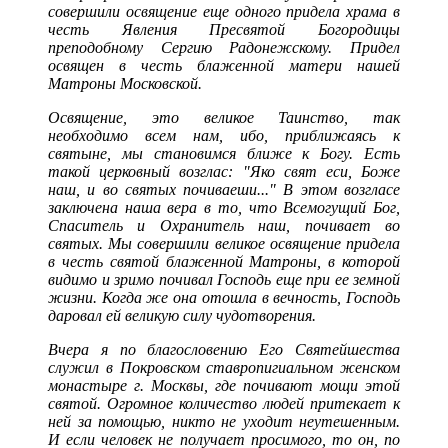
совершили освящение еще одного придела храма в
честь Явления Пресвятой Богородицы
преподобному Сергию Радонежскому. Придел
освящен в честь блаженной матери нашей
Матроны Московской.
Освящение, это великое Таинство, так
необходимо всем нам, ибо, приближаясь к
святыне, мы становимся ближе к Богу. Есть
такой церковный возглас: "Яко свят еси, Боже
наш, и во святых почиваеши..." В этом возгласе
заключена наша вера в то, что Всемогущий Бог,
Спаситель и Охранитель наш, почивает во
святых. Мы совершили великое освящение придела
в честь святой блаженной Матроны, в которой
видимо и зримо почивал Господь еще при ее земной
жизни. Когда же она отошла в вечность, Господь
даровал ей великую силу чудотворения.
Вчера я по благословению Его Святейшества
служил в Покровском ставропигиальном женском
монастыре г. Москвы, где почивают мощи этой
святой. Огромное количество людей притекает к
ней за помощью, никто не уходит неутешенным.
И если человек не получает просимого, то он, по