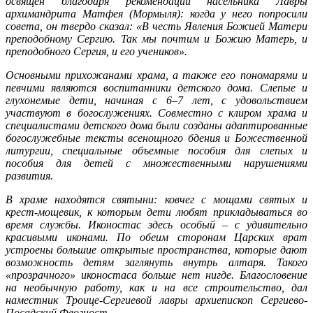
освящен благодаря рекомендации насельника Лавры
архимандрита Матфея (Мормыля): когда у него попросили
совета, он твердо сказал: «В честь Явления Божией Матери
преподобному Сергию. Так мы почтим и Божию Матерь, и
преподобного Сергия, и его учеников».
Основными прихожанами храма, а также его пономарями и
певчими являются воспитанники детского дома. Слепые и
глухонемые дети, начиная с 6–7 лет, с удовольствием
участвуют в богослужениях. Совместно с клиром храма и
специалистами детского дома были созданы адаптированные
богослужебные тексты всенощного бдения и Божественной
литургии, специальные объемные пособия для слепых и
пособия для детей с множественными нарушениями
развития.
В храме находятся святыни: ковчег с мощами святых и
крест-мощевик, к которым дети любят прикладываться во
время службы. Иконостас здесь особый – с удивительно
красивыми иконами. По обеим сторонам Царских врат
устроены большие открытые пространства, которые дают
возможность детям заглянуть внутрь алтаря. Такого
«прозрачного» иконостаса больше нет нигде. Благословение
на необычную работу, как и на все строительство, дал
наместник Троице-Сергиевой лавры архиепископ Сергиево-
Посадский Феогност.