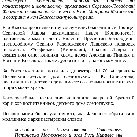
слепоглухих председатель Синодального отдела по
монастырям и монашеству архиепископ Сергиево-Посадский
Феогност освятил придел в честь Блж. Матроны Московской
и совершил в нем Божественную литургию.
Его Высокопреосвященству сослужили: благочинный Троице-
Сергиевой Лавры архимандрит Павел (Кривоногов);
настоятель храма в честь Явления Пресвятой Богородицы
преподобному Сергию Радонежскому Лаврского подворья
иеромонах Феофилакт (Кириллов); братия Лавры в
священном сане; клирики храма иереи Александр Пивняк и
Евгений Веселов, а также духовенство в диаконском чине.
За богослужением молились директор ФГБУ «Сергиево-
Посадский детский дом слепоглухих» Г.К. Епифанова,
воспитанники детского дома вместе со своими воспитателями
и прихожане храма.
Богослужебные песнопения исполнили лаврский братский
хор и хор воспитанников детского дома слепоглухих.
По окончании богослужения владыка Феогност обратился к
молящимся с архипастырским словом:
«Сегодня по благословению Святейшего
Патриарха Московского и всея Руси Кирилла мы