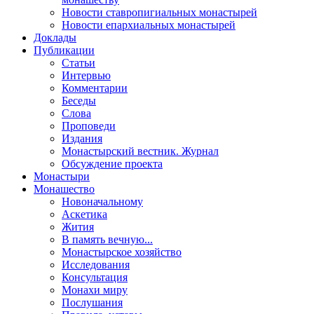
Новости ставропигиальных монастырей
Новости епархиальных монастырей
Доклады
Публикации
Статьи
Интервью
Комментарии
Беседы
Слова
Проповеди
Издания
Монастырский вестник. Журнал
Обсуждение проекта
Монастыри
Монашество
Новоначальному
Аскетика
Жития
В память вечную...
Монастырское хозяйство
Исследования
Консультация
Монахи миру
Послушания