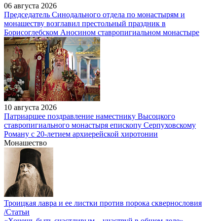
06 августа 2026
Председатель Синодального отдела по монастырям и
монашеству возглавил престольный праздник в
Борисоглебском Аносином ставропигиальном монастыре
10 августа 2026
Патриаршее поздравление наместнику Высоцкого
ставропигиального монастыря епископу Серпуховскому
Роману с 20-летием архиерейской хиротонии
Монашество
Троицкая лавра и ее листки против порока сквернословия
/Статьи
«Хочешь быть счастливым – участвуй в общем деле»