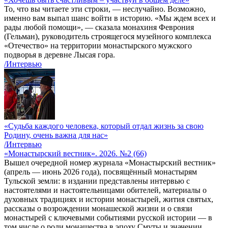
То, что вы читаете эти строки, — неслучайно. Возможно,
именно вам выпал шанс войти в историю. «Мы ждем всех и
рады любой помощи», — сказала монахиня Феврония
(Гельман), руководитель строящегося музейного комплекса
«Отечество» на территории монастырского мужского
подворья в деревне Лысая гора.
/Интервью
«Судьба каждого человека, который отдал жизнь за свою
Родину, очень важна для нас»
/Интервью
«Монастырский вестник». 2026. №2 (66)
Вышел очередной номер журнала «Монастырский вестник»
(апрель — июнь 2026 года), посвящённый монастырям
Тульской земли: в издании представлены интервью с
настоятелями и настоятельницами обителей, материалы о
духовных традициях и истории монастырей, жития святых,
рассказы о возрождении монашеской жизни и о связи
монастырей с ключевыми событиями русской истории — в
том числе о роли монашества в эпоху Смуты и значении