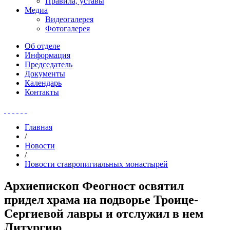
Правила, уставы
Медиа
Видеогалерея
Фотогалерея
Об отделе
Информация
Председатель
Документы
Календарь
Контакты
Главная
/
Новости
/
Новости ставропигиальных монастырей
Архиепископ Феогност освятил
придел храма на подворье Троице-
Сергиевой лавры и отслужил в нем
Литургию