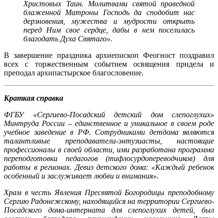
Христовых Таин. Молитвами святой праведной
блаженной Матроны Господь да сподобит нас
дерзновения, мужества и мудрости открыть
перед Ним свое сердце, дабы в нем поселилась
благодать Духа Святаго».
В завершение праздника архиепископ Феогност поздравил
всех с торжественным событием освящения придела и
преподал архипастырское благословение.
Краткая справка
ФГБУ «Сергиево-Посадский детский дом слепоглухих»
Минтруда России – единственное и уникальное в своем роде
учебное заведение в РФ. Сотрудниками детдома являются
талантливые преподаватели-энтузиасты, настоящие
профессионалы в своей области, ими разработана программа
переподготовки педагогов (тифлосурдопереводчиков) для
работы в регионах. Девиз детского дома: «Каждый ребенок
особенный и заслуживает любви и внимания».
Храм в честь Явления Пресвятой Богородицы преподобному
Сергию Радонежскому, находящийся на территории Сергиево-
Посадского дома-интерната для слепоглухих детей, был