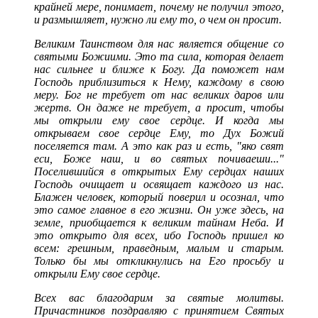
крайней мере, понимает, почему не получил этого,
и размышляет, нужно ли ему то, о чем он просит.
Великим Таинством для нас является общение со
святыми Божиими. Это та сила, которая делает
нас сильнее и ближе к Богу. Да поможет нам
Господь приблизиться к Нему, каждому в свою
меру. Бог не требует от нас великих даров или
жертв. Он даже не требует, а просит, чтобы
мы открыли ему свое сердце. И когда мы
открываем свое сердце Ему, то Дух Божий
поселяется там. А это как раз и есть, "яко свят
еси, Боже наш, и во святых почиваеши..."
Поселившийся в открытых Ему сердцах наших
Господь очищает и освящает каждого из нас.
Блажен человек, который поверил и осознал, что
это самое главное в его жизни. Он уже здесь, на
земле, приобщается к великим тайнам Неба. И
это открыто для всех, ибо Господь пришел ко
всем: грешным, праведным, малым и старым.
Только бы мы откликнулись на Его просьбу и
открыли Ему свое сердце.
Всех вас благодарим за святые молитвы.
Причастников поздравляю с принятием Святых