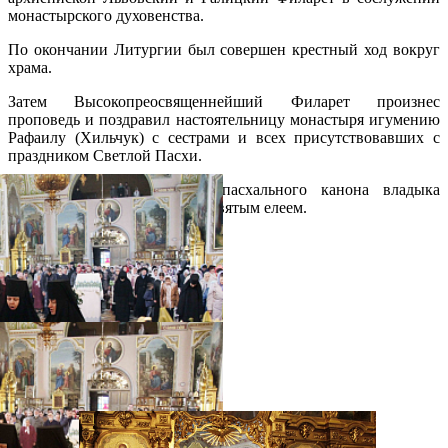
монастырского духовенства.
По окончании Литургии был совершен крестный ход вокруг
храма.
Затем Высокопреосвященнейший Филарет произнес
проповедь и поздравил настоятельницу монастыря игумению
Рафаилу (Хильчук) с сестрами и всех присутствовавших с
праздником Светлой Пасхи.
В завершение под пение пасхального канона владыка
Филарет помазал молящихся святым елеем.
Распечатать
Фото