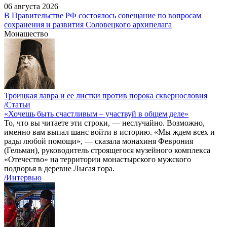
06 августа 2026
В Правительстве РФ состоялось совещание по вопросам
сохранения и развития Соловецкого архипелага
Монашество
Троицкая лавра и ее листки против порока сквернословия
/Статьи
«Хочешь быть счастливым – участвуй в общем деле»
То, что вы читаете эти строки, — неслучайно. Возможно,
именно вам выпал шанс войти в историю. «Мы ждем всех и
рады любой помощи», — сказала монахиня Феврония
(Гельман), руководитель строящегося музейного комплекса
«Отечество» на территории монастырского мужского
подворья в деревне Лысая гора.
/Интервью