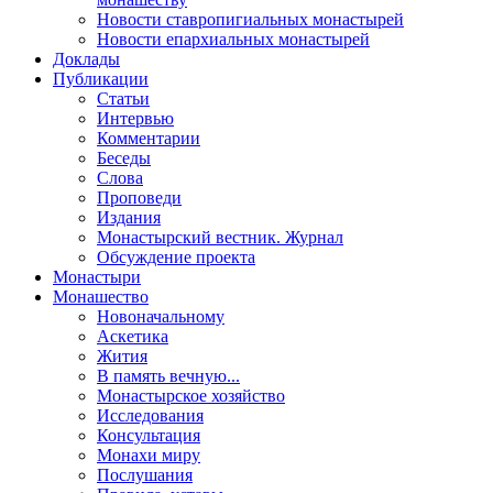
Новости ставропигиальных монастырей
Новости епархиальных монастырей
Доклады
Публикации
Статьи
Интервью
Комментарии
Беседы
Слова
Проповеди
Издания
Монастырский вестник. Журнал
Обсуждение проекта
Монастыри
Монашество
Новоначальному
Аскетика
Жития
В память вечную...
Монастырское хозяйство
Исследования
Консультация
Монахи миру
Послушания